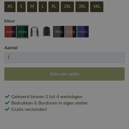
XS
S
M
L
XL
2XL
3XL
4XL
kleur
Aantal
Kies een optie
Geleverd binnen 2 tot 4 werkdagen
Bedrukken & Borduren in eigen atelier
Gratis verzonden!