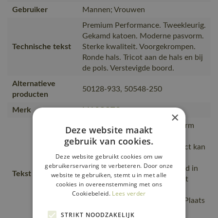
Gebruiker
Mannen; Vrouwen
Premium Performance. Tweekleurig.
Gekamd katoen. Moderne pasvorm.
Technische tekst
Sterke kwaliteit. Voorgekrompen.
Ronde hals. Tricot aan de hals en bij
de pols. Verstevigde boord.
Alternatieve
50128-933, 50548-250
producten
Merk
MASCOT®
×
Moderne, comfortabele pasvorm
Deze website maakt
met een optimale
gebruik van cookies.
bewegingsvrijheid., Het product kan
Deze website gebruikt cookies om uw
industrieel gewassen worden.,
gebruikerservaring te verbeteren. Door onze
comfortabel en warm., De naad in
Tekst usp
website te gebruiken, stemt u in met alle
de nek is afgezet met een zacht
cookies in overeenstemming met ons
materiaal om irritaties te
Cookiebeleid.
Lees verder
voorkomen., Gekamd katoen, Plaats
voor logo., Tricot bij de hals en
STRIKT NOODZAKELIJK