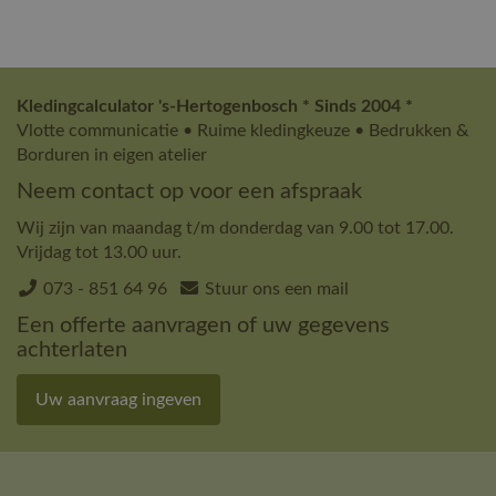
Kledingcalculator 's-Hertogenbosch * Sinds 2004 *
Vlotte communicatie • Ruime kledingkeuze • Bedrukken &
Borduren in eigen atelier
Neem contact op voor een afspraak
Wij zijn van maandag t/m donderdag van 9.00 tot 17.00.
Vrijdag tot 13.00 uur.
073 - 851 64 96
Stuur ons een mail
Een offerte aanvragen of uw gegevens
achterlaten
Uw aanvraag ingeven