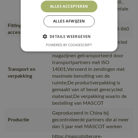
bijvoorbeeld een telefoon of bril.,
ALLES ACCEPTEREN
Extra zichtbaar door de horizontale
en verticale reflectiestrepen.
ALLES AFWIJZEN
Fitting
18050-802, 50602-010, 50143-860
accessories
DETAILS WEERGEVEN
is gemaakt van of bevat gerecycled
POWERED BY COOKIESCRIPT
materiaal, Van productie naar
magazijnen getransporteerd door
transportpartners met ISO
Transport en
14001;Vervoerd in zendingen met
verpakking
maximale benutting van de
ruimte;De productverpakking is
gemaakt van of bevat gerecycled
materiaal;De verpakking waarin de
bestelling van MASCOT
Geproduceerd in China bij
Productie
gecontroleerde partners die al meer
dan 5 jaar met MASCOT werken
https://mascotsitecore-