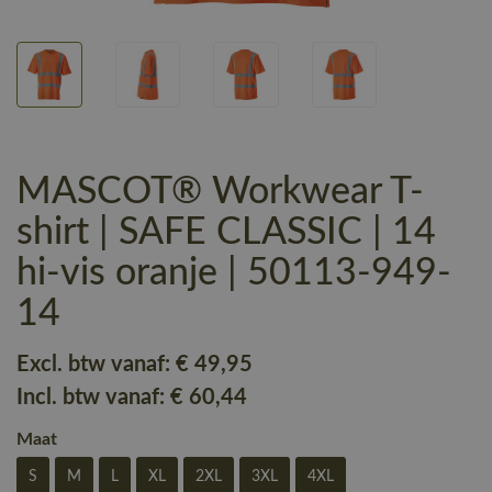
MASCOT® Workwear T-
shirt | SAFE CLASSIC | 14
hi-vis oranje | 50113-949-
14
Excl. btw vanaf:
€ 49
,95
Incl. btw vanaf:
€ 60
,44
Maat
S
M
L
XL
2XL
3XL
4XL