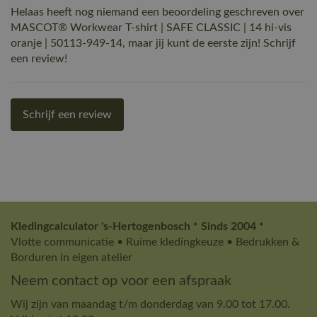
Helaas heeft nog niemand een beoordeling geschreven over
MASCOT® Workwear T-shirt | SAFE CLASSIC | 14 hi-vis
oranje | 50113-949-14, maar jij kunt de eerste zijn! Schrijf
een review!
Schrijf een review
Kledingcalculator 's-Hertogenbosch * Sinds 2004 *
Vlotte communicatie • Ruime kledingkeuze • Bedrukken &
Borduren in eigen atelier
Neem contact op voor een afspraak
Wij zijn van maandag t/m donderdag van 9.00 tot 17.00.