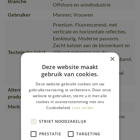
Branche
Offshore en windindustrie
Gebruiker
Mannen; Vrouwen
Premium. Fluorescerend, met
verticale en horizontale reflecties.
Eenkleurig. Moderne pasvorm.
Zacht katoen aan de binnenkant en
Technische tekst
slijtvast polyester aan de
×
buitenkant. Elastische reflectieband.
Deze website maakt
V-hals. Tricot aan de hals.
gebruik van cookies.
Verstevigde boord. Netmateriaal
met ventilatie onder de a
Deze website gebruikt cookies om uw
gebruikerservaring te verbeteren. Door onze
Alternatieve
50113-949
website te gebruiken, stemt u in met alle
producten
cookies in overeenstemming met ons
Merk
MASCOT®
Cookiebeleid.
Lees verder
Moderne, comfortabele pasvorm
STRIKT NOODZAKELIJK
met een optimale
bewegingsvrijheid., Extra
PRESTATIE
TARGETING
bewegingsvrijheid door de