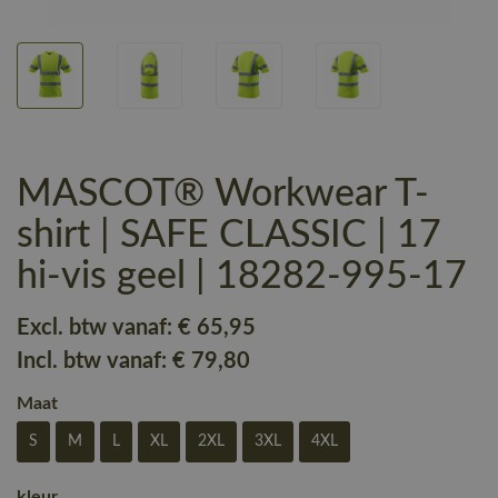
MASCOT® Workwear T-
shirt | SAFE CLASSIC | 17
hi-vis geel | 18282-995-17
Excl. btw vanaf:
€ 65
,95
Incl. btw vanaf:
€ 79
,80
Maat
S
M
L
XL
2XL
3XL
4XL
kleur