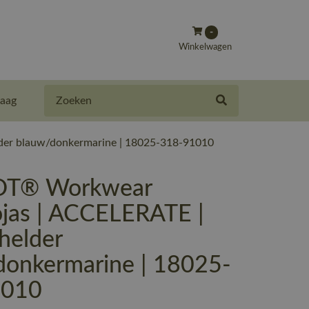
-
Winkelwagen
Zoeken
aag
er blauw/donkermarine | 18025-318-91010
T® Workwear
jas | ACCELERATE |
helder
donkermarine | 18025-
1010