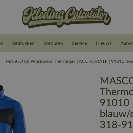
en
Bedrukken
Borduren
Service
Nieuws
Aanvr
/
MASCOT® Workwear Thermojas | ACCELERATE | 91010 held
MASCO
Thermo
91010 
blauw/
318-9