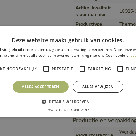
Artikel kwaliteit
18025-
kleur nummer
Producttype
Thermo
Kwaliteit
100% po
Deze website maakt gebruik van cookies.
Werkjas
Productcategorie
site gebruikt cookies om uw gebruikerservaring te verbeteren. Door onze w
vrouwe
n, stemt u in met alle cookies in overeenstemming met ons Cookiebeleid.
Le
Bouw en 
Branche
Wear
IKT NOODZAKELIJK
PRESTATIE
TARGETING
FUNC
Gebruiker
Vrouwe
Merk
MASC
ALLES ACCEPTEREN
ALLES AFWIJZEN
https:/
Url product pdf
DETAILS WEERGEVEN
91010-n
POWERED BY COOKIESCRIPT
Productie en verpakkin
Werkjas
Productcategorie