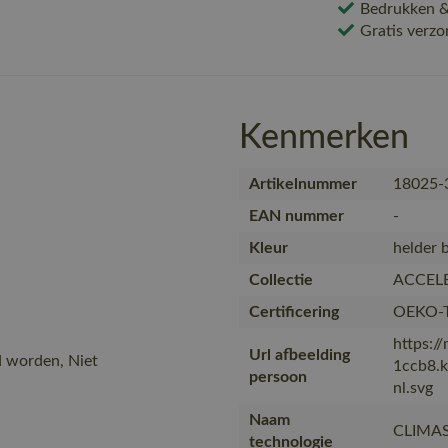
Bedrukken & 
Gratis verzo
Kenmerken
Artikelnummer
18025-
EAN nummer
-
Kleur
helder 
Collectie
ACCEL
Certificering
OEKO-
https:/
Url afbeelding
d worden, Niet
1ccb8.
persoon
nl.svg
Naam
CLIMA
technologie