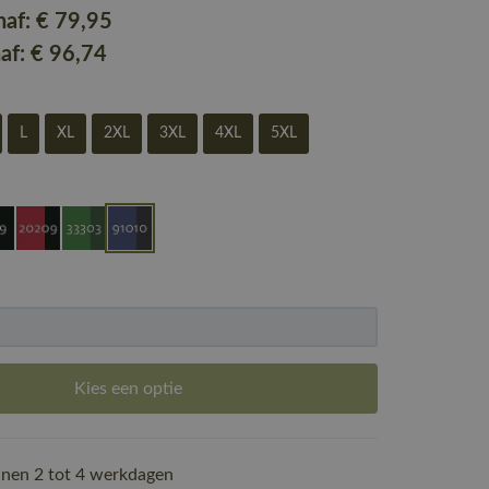
naf:
€ 79
,95
naf:
€ 96
,74
L
XL
2XL
3XL
4XL
5XL
Kies een optie
nen 2 tot 4 werkdagen