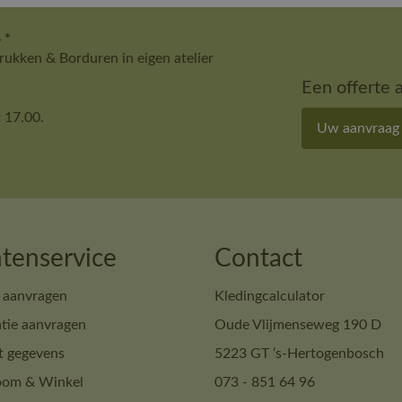
 *
ukken & Borduren in eigen atelier
Een offerte 
 17.00.
Uw aanvraag
tenservice
Contact
 aanvragen
Kledingcalculator
tie aanvragen
Oude Vlijmenseweg 190 D
t gegevens
5223 GT ‘s-Hertogenbosch
om & Winkel
073 - 851 64 96