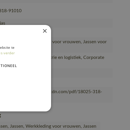
318-91010
jas
×
lyester (318)
sen, Jassen, Werkkleding voor vrouwen, Jassen voor
ebsite te
n, Thermojassen
es verder
installatie, Lichte industrie en logistiek, Corporate
TIONEEL
n
OT®
/mascotsitecore-1ccb8.kxcdn.com/pdf/18025-318-
l.pdf
g
sen, Jassen, Werkkleding voor vrouwen, Jassen