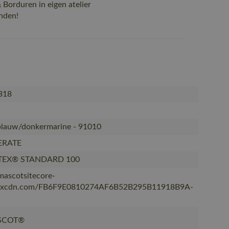
Borduren in eigen atelier
nden!
318
blauw/donkermarine - 91010
ERATE
TEX® STANDARD 100
/mascotsitecore-
kxcdn.com/FB6F9E0810274AF6B52B295B11918B9A-
SCOT®