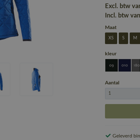
Excl. btw va
Incl. btw va
Maat
XS
S
M
kleur
Aantal
Geleverd bin