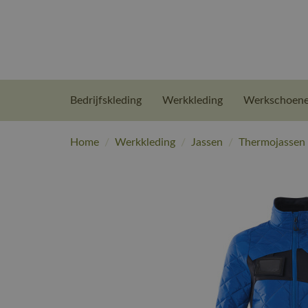
Bedrijfskleding
Werkkleding
Werkschoen
Home
/
Werkkleding
/
Jassen
/
Thermojassen