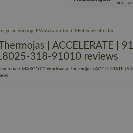
voor vr
ecycled voering
Waterafstotend
Reflectie-effecten
ermojas | ACCELERATE | 91
 18025-318-91010 reviews
chreven over MASCOT® Workwear Thermojas | ACCELERATE | 910
view!