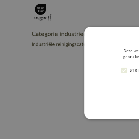
Categorie industrieel onderhoud
Industriële reinigingscategorie C2
Deze web
gebruike
STR