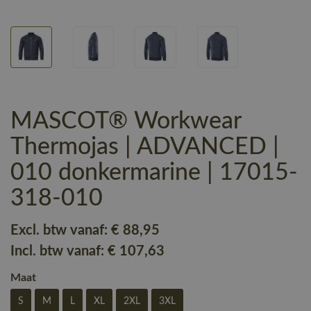
MASCOT® Workwear
Thermojas | ADVANCED |
010 donkermarine | 17015-
318-010
Excl. btw vanaf:
€ 88
,95
Incl. btw vanaf:
€ 107
,63
Maat
S
M
L
XL
2XL
3XL