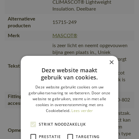
CLIMASCOT® Lightweight
Insulation. Deelbare
Alternatieve
15715-249
producten
Merk
MASCOT®
is zeer licht en neemt opgevouwen
bijna geen plaats in., Uniek
CLIMASCOT® materiaal dat zorgt
×
Tekst usp
voor een efficiënte isolatie,
Deze website maakt
Waterafstotend materiaal., Tricot
gebruik van cookies.
kraag., Binnenzakken., Borstzak is
geschikt voor bedrukking.
Deze website gebruikt cookies om uw
gebruikerservaring te verbeteren. Door onze
Fitting
website te gebruiken, stemt u in met alle
00781-380, 50077-843, 18050-802
accessories
cookies in overeenstemming met ons
Cookiebeleid.
Lees verder
Bedrukking mogelijk op de borstzak.
Door bedrukking op dit product kan
STRIKT NOODZAKELIJK
de isolatie lichtelijk beschadigen
Opmerking logo
door de warmte. Wij raden een type
PRESTATIE
TARGETING