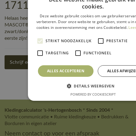
17115-318-0918 reviews
cookies.
Deze website gebruikt cookies om uw gebruikerservar
Helaas heeft nog niemand een beoordeling geschreven over
verbeteren. Door onze website te gebruiken, stemt u in 
MASCOT® Workwear Thermojas | ADVANCED | 0918
cookies in overeenstemming met ons Cookiebeleid.
Lee
zwart/donkerantraciet | 17115-318-0918, maar jij kunt de
eerste zijn! Schrijf een review!
STRIKT NOODZAKELIJK
PRESTATIE
TARGETING
FUNCTIONEEL
Schrijf een review
ALLES ACCEPTEREN
ALLES AFWIJZ
DETAILS WEERGEVEN
POWERED BY COOKIESCRIPT
Kledingcalculator 's-Hertogenbosch * Sinds 2004 *
Vlotte communicatie • Ruime kledingkeuze • Bedrukken &
Borduren in eigen atelier
Neem contact op voor een afspraak