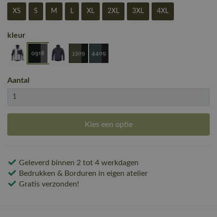
XS
S
M
L
XL
2XL
3XL
4XL
kleur
Aantal
Kies een optie
Geleverd binnen 2 tot 4 werkdagen
Bedrukken & Borduren in eigen atelier
Gratis verzonden!