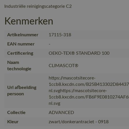
Industriële reinigingscategorie C2
Kenmerken
Artikelnummer
17115-318
EAN nummer
-
Certificering
OEKO-TEX® STANDARD 100
Naam
CLIMASCOT®
technologie
https://mascotsitecore-
1ccb8.kxcdn.com/B25B413302D8443
Url afbeelding
nl.svghttps://mascotsitecore-
persoon
1ccb8.kxcdn.com/FB6F9E0810274AF
nl.svg
Collectie
ADVANCED
Kleur
zwart/donkerantraciet - 0918