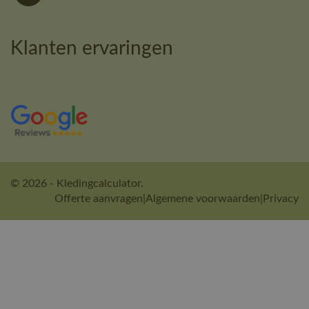
Klanten ervaringen
© 2026 - Kledingcalculator.
Offerte aanvragen
|
Algemene voorwaarden
|
Privacy