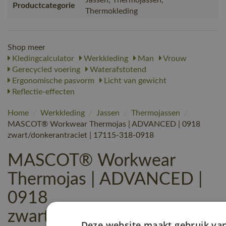
Productcategorie
Thermokleding
Shop meer
Kledingcalculator
Werkkleding
Man
Vrouw
Gerecycled voering
Waterafstotend
Ergonomische pasvorm
Licht van gewicht
Reflectie-effecten
Home
/
Werkkleding
/
Jassen
/
Thermojassen
/
MASCOT® Workwear Thermojas | ADVANCED | 0918
zwart/donkerantraciet | 17115-318-0918
MASCOT® Workwear
Thermojas | ADVANCED |
0918
zwart/donkerantraciet |
Deze website maakt gebruik va