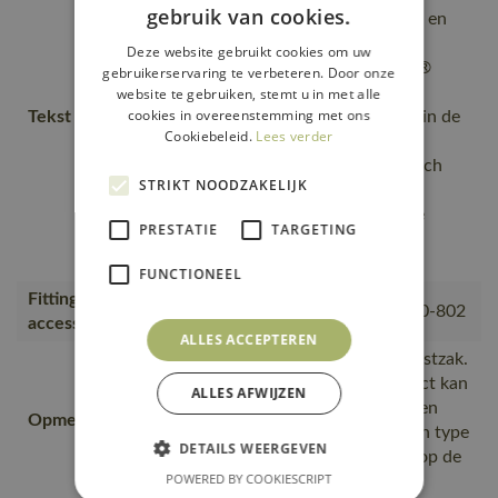
gebruik van cookies.
reflectieaccenten., is zeer licht en
neemt opgevouwen bijna geen
Deze website gebruikt cookies om uw
plaats in., Uniek CLIMASCOT®
gebruikerservaring te verbeteren. Door onze
materiaal dat zorgt voor een
website te gebruiken, stemt u in met alle
cookies in overeenstemming met ons
Tekst usp
efficiënte isolatie, Stretchstof in de
Cookiebeleid.
Lees verder
zijden geeft extra
bewegingsvrijheid., Ergonomisch
STRIKT NOODZAKELIJK
gevormde mouwen volgen de
natuurlijke bewegingen van de
PRESTATIE
TARGETING
armen., Winddicht en
waterafstotend.
FUNCTIONEEL
Fitting
00781-380, 50077-843, 18050-802
accessories
ALLES ACCEPTEREN
Bedrukking mogelijk op de borstzak.
Door bedrukking op dit product kan
ALLES AFWIJZEN
de isolatie lichtelijk beschadigen
Opmerking logo
door de warmte. Wij raden een type
DETAILS WEERGEVEN
transfer aan dat niet uitloopt op de
POWERED BY COOKIESCRIPT
rest van het product.