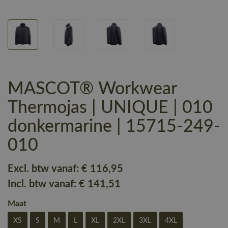
MASCOT® Workwear
Thermojas | UNIQUE | 010
donkermarine | 15715-249-
010
Excl. btw vanaf:
€ 116
,95
Incl. btw vanaf:
€ 141
,51
Maat
XS
S
M
L
XL
2XL
3XL
4XL