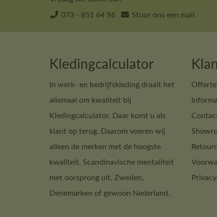
073 - 851 64 96
Stuur ons een mail
Kledingcalculator
Klan
In werk- en bedrijfskleding draait het
Offerte
allemaal om kwaliteit bij
Informa
Kledingcalculator. Daar komt u als
Contac
klant op terug. Daarom voeren wij
Showro
alleen de merken met de hoogste
Retour
kwaliteit. Scandinavische mentaliteit
Voorwa
met oorsprong uit, Zweden,
Privacy
Denemarken of gewoon Nederland.