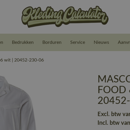
en
Bedrukken
Borduren
Service
Nieuws
Aanvr
 wit | 20452-230-06
MASCOT
FOOD &
20452
Excl. btw va
Incl. btw va