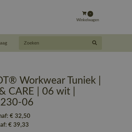
-
Winkelwagen
Zoeken
aag
® Workwear Tuniek |
 CARE | 06 wit |
-230-06
naf:
€ 32
,50
naf:
€ 39
,33