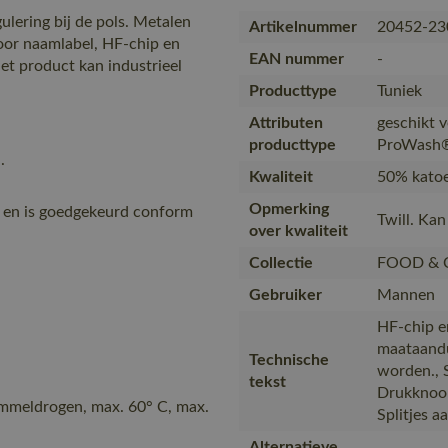
lering bij de pols. Metalen
Artikelnummer
20452-23
voor naamlabel, HF-chip en
EAN nummer
-
t product kan industrieel
Producttype
Tuniek
Attributen
geschikt v
producttype
ProWash
.
Kwaliteit
50% katoe
Opmerking
 en is goedgekeurd conform
Twill. Ka
over kwaliteit
Collectie
FOOD & 
Gebruiker
Mannen
HF-chip e
maataandu
Technische
worden., 
tekst
Drukknoop
ommeldrogen, max. 60° C, max.
Splitjes a
Alternatieve