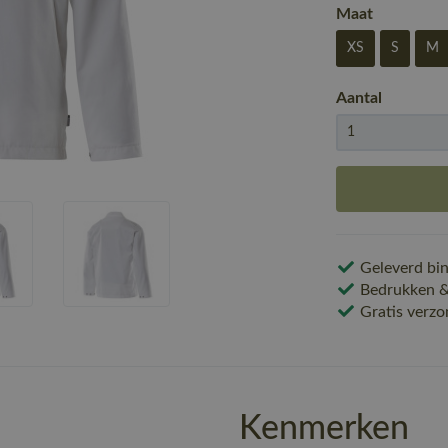
Maat
XS
S
M
Aantal
Geleverd bin
Bedrukken & 
Gratis verzo
Kenmerken