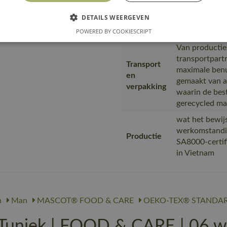
DETAILS WEERGEVEN
Productie en verpakkin
POWERED BY COOKIESCRIPT
Van productie
transportpart
Transport
maximale benu
en
gemaakt van a
verpakking
waarin de bes
gerecycled ma
wat het bewijs
werkomstandi
Productie
SA8000-certif
in Vietnam
n
Man
MASCOT® FOOD & CARE
OEKO-TEX® STANDAR
niek | FOOD & CARE | 06 wi