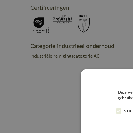
Certificeringen
Categorie industrieel onderhoud
Industriële reinigingscategorie A0
Deze web
gebruike
STR