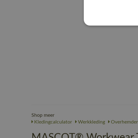
Shop meer
Kledingcalculator
Werkkleding
Overhemde
MASCOT® Workwear Tu