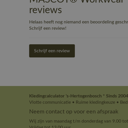
reviews
Helaas heeft nog niemand een beoordeling gesch
Schrijf een review!
Schrijf een review
Kledingcalculator 's-Hertogenbosch * Sinds 2004
Vlotte communicatie • Ruime kledingkeuze • Bedr
Neem contact op voor een afspraak
Wij zijn van maandag t/m donderdag van 9.00 tot
Vrijdag tot 13.00 uur.