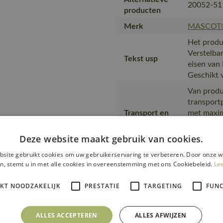
20052-51
producten
Merk
MASCOT
Het produ
Verstelba
Tekst usp
eisen van
Geschikt 
Van produ
transport
Transport en
met maxim
verpakking
productve
plasticpr
Deze website maakt gebruik van cookies.
MASCOT, i
site gebruikt cookies om uw gebruikerservaring te verbeteren. Door onze w
wat het be
n, stemt u in met alle cookies in overeenstemming met ons Cookiebeleid.
Le
en werkom
Productie
SA8000-ce
IKT NOODZAKELIJK
PRESTATIE
TARGETING
FUNC
MASCOT i
Url product
https://m
ALLES ACCEPTEREN
ALLES AFWIJZEN
pdf
06-nl.pdf