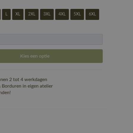
L
XL
2XL
3XL
4XL
5XL
6XL
Kies een optie
nen 2 tot 4 werkdagen
Borduren in eigen atelier
nden!