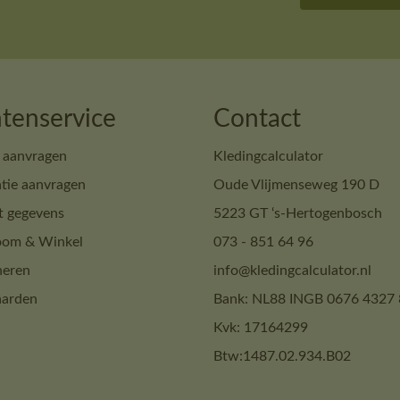
tenservice
Contact
 aanvragen
Kledingcalculator
tie aanvragen
Oude Vlijmenseweg 190 D
t gegevens
5223 GT ‘s-Hertogenbosch
om & Winkel
073 - 851 64 96
neren
info@kledingcalculator.nl
arden
Bank: NL88 INGB 0676 4327 
Kvk: 17164299
Btw:1487.02.934.B02