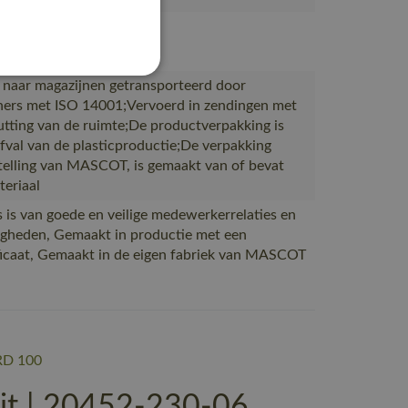
g
 naar magazijnen getransporteerd door
ners met ISO 14001;Vervoerd in zendingen met
tting van de ruimte;De productverpakking is
fval van de plasticproductie;De verpakking
telling van MASCOT, is gemaakt van of bevat
teriaal
 is van goede en veilige medewerkerrelaties en
gheden, Gemaakt in productie met een
icaat, Gemaakt in de eigen fabriek van MASCOT
D 100
t | 20452-230-06