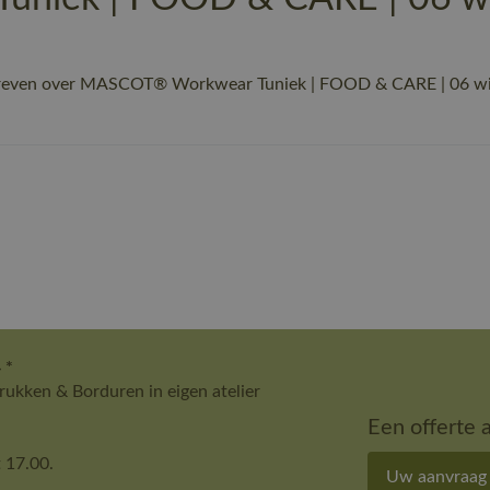
reven over MASCOT® Workwear Tuniek | FOOD & CARE | 06 wit | 
 *
ukken & Borduren in eigen atelier
Een offerte 
 17.00.
Uw aanvraag