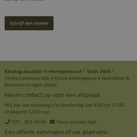
Schrijf een review
Kledingcalculator 's-Hertogenbosch * Sinds 2004 *
Vlotte communicatie • Ruime kledingkeuze • Bedrukken &
Borduren in eigen atelier
Neem contact op voor een afspraak
Wij zijn van maandag t/m donderdag van 9.00 tot 17.00.
Vrijdag tot 13.00 uur.
073 - 851 64 96
Stuur ons een mail
Een offerte aanvragen of uw gegevens