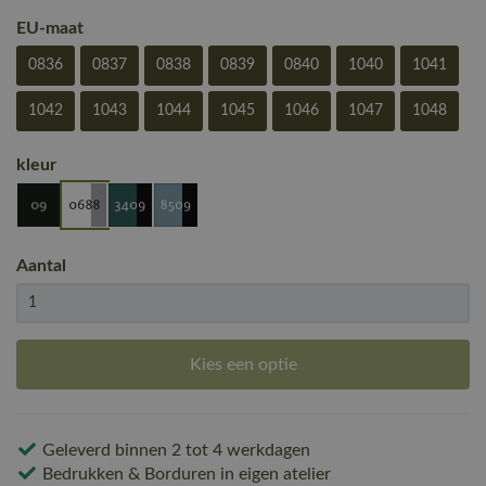
EU-maat
0836
0837
0838
0839
0840
1040
1041
1042
1043
1044
1045
1046
1047
1048
kleur
Aantal
Kies een optie
Geleverd binnen 2 tot 4 werkdagen
Bedrukken & Borduren in eigen atelier