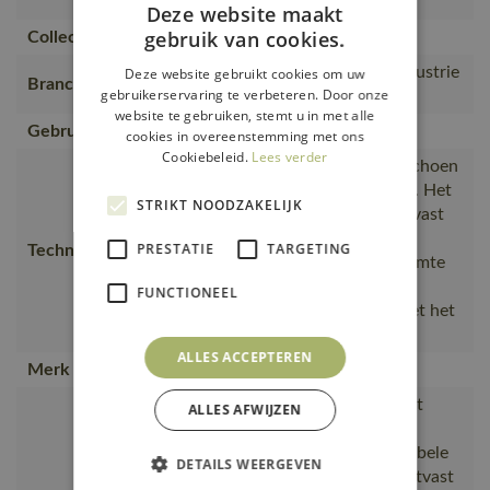
Veiligheidssandalen
Deze website maakt
gebruik van cookies.
Collectie
FOOTWEAR CUSTOMIZED
Bouw en installatie, Lichte industrie
Deze website gebruikt cookies om uw
Branche
gebruikerservaring te verbeteren. Door onze
en logistiek
website te gebruiken, stemt u in met alle
Gebruiker
Mannen, Vrouwen
cookies in overeenstemming met ons
Cookiebeleid.
Lees verder
Het voorste gedeelte van de schoen
buigt flexibel mee met de voet. Het
STRIKT NOODZAKELIJK
buitenste materiaal is van slijtvast
textiel. Het buitenmateriaal is
PRESTATIE
TARGETING
Technische tekst
ademend en laat vocht en warmte
van de voeten gemakkelijk
FUNCTIONEEL
ontsnappen. Sluit en opent met het
Boa® Fit System door
ALLES ACCEPTEREN
Merk
MASCOT®
Mix & match uw schoenen met
ALLES AFWIJZEN
werkkleding van MASCOT®
CUSTOMIZED., Lichte en flexibele
DETAILS WEERGEVEN
schoen met bovenkant van slijtvast