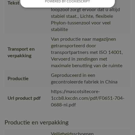
POWERED BY COOKIESCRIPT
Tekst usp
textiel., De slipvaste rubberen
loopzool zorgt ervoor dat u altijd
stabiel staat., Lichte, flexibele
Phylon-tussenzool voor veel
stabilite
Van productie naar magazijnen
getransporteerd door
Transport en
transportpartners met ISO 14001,
verpakking
Vervoerd in zendingen met
maximale benutting van de ruimte
Geproduceerd in een
Productie
gecontroleerde fabriek in China
https://mascotsitecore-
Url product pdf
1ccb8.kxcdn.com/pdf/F0651-704-
0688-nl.pdf
Productie en verpakking
Veiligheidsschoenen,