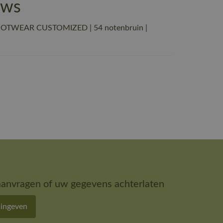
ews
 FOOTWEAR CUSTOMIZED | 54 notenbruin |
aanvragen of uw gegevens achterlaten
 ingeven