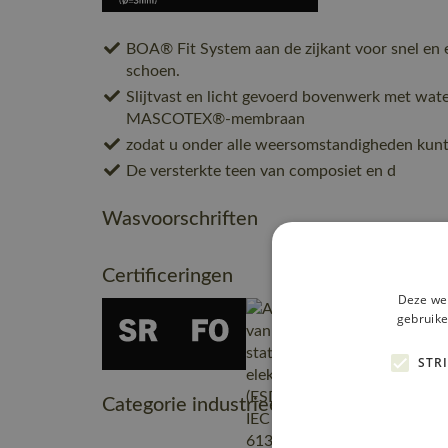
BOA® Fit System aan de zijkant voor snel en
schoen.
Slijtvast en licht gevoerd bovenwerk met wa
MASCOTEX®-membraan
zodat u onder alle weersomstandigheden kunt
De versterkte teen van composiet en d
Wasvoorschriften
Certificeringen
Deze web
gebruike
STR
Categorie industrieel onderhoud