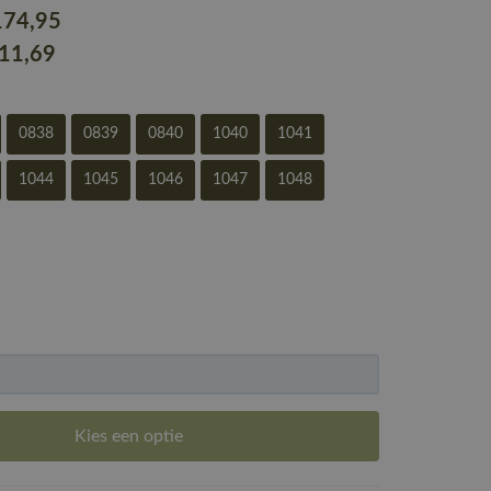
174
,95
211
,69
0838
0839
0840
1040
1041
1044
1045
1046
1047
1048
Kies een optie