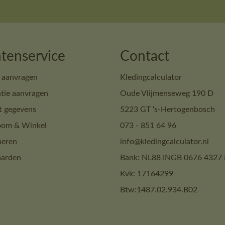
tenservice
Contact
 aanvragen
Kledingcalculator
tie aanvragen
Oude Vlijmenseweg 190 D
t gegevens
5223 GT ‘s-Hertogenbosch
om & Winkel
073 - 851 64 96
neren
info@kledingcalculator.nl
arden
Bank: NL88 INGB 0676 4327 
Kvk: 17164299
Btw:1487.02.934.B02