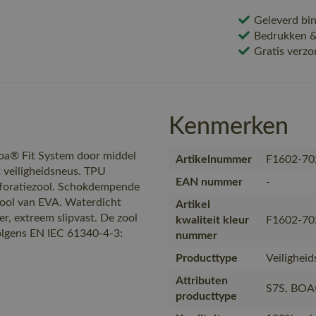
Geleverd bin
Bedrukken & 
Gratis verzo
Kenmerken
Boa® Fit System door middel
Artikelnummer
F1602-70
 veiligheidsneus. TPU
EAN nummer
-
foratiezool. Schokdempende
nzool van EVA. Waterdicht
Artikel
 extreem slipvast. De zool
kwaliteit kleur
F1602-70
olgens EN IEC 61340-4-3:
nummer
Producttype
Veilighei
Attributen
S7S, BOA
producttype