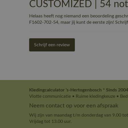
CUSTOMIZED | 54 note
Helaas heeft nog niemand een beoordeling ge
F1602-702-54, maar jij kunt de eerste zijn! Schrij
Schrijf een review
Kledingcalculator 's-Hertogenbosch * Sinds 2004
Vlotte communicatie • Ruime kledingkeuze • Bedr
Neem contact op voor een afspraak
Wij zijn van maandag t/m donderdag van 9.00 tot
Vrijdag tot 13.00 uur.