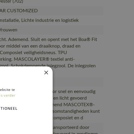
ester (702)
AR CUSTOMIZED
stallatie, Lichte industrie en logistiek
Vrouwen
cht. Ademend. Sluit en opent met het Boa® Fit
or middel van een draaiknop, draad en
. Composiet veiligheidsneus. TPU
erking. MASCOLAYER® textiel anti-
ezool. Schokdempende inlegzool. De inlegzolen
×
eemb
®
ebsite te
System aan de zijkant voor snel en eenvoudig
es verder
van de schoen., Slijtvast en licht gevoerd
k met waterdicht en ademend MASCOTEX®-
TIONEEL
 zodat u onder alle weersomstandigheden kunt
., De versterkte teen van composiet en d
ctie naar magazijnen getransporteerd door