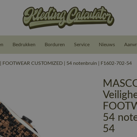
en
Bedrukken
Borduren
Service
Nieuws
Aanvr
 | FOOTWEAR CUSTOMIZED | 54 notenbruin | F1602-702-54
MASCO
Veiligh
FOOTW
54 not
54