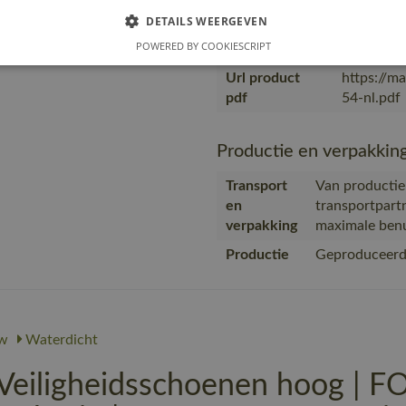
transport
verpakking
met maxim
DETAILS WEERGEVEN
POWERED BY COOKIESCRIPT
Productie
Geproduce
Url product
https://m
pdf
54-nl.pdf
Productie en verpakkin
Transport
Van productie
en
transportpart
verpakking
maximale benu
Productie
Geproduceerd 
w
Waterdicht
iligheidsschoenen hoog |