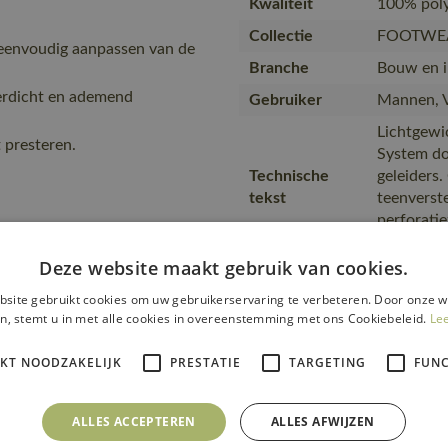
Kwaliteit
100% poly
Collectie
FOOTWE
 eenvoudig aanpassen van de
Branche
Bouw en in
terdicht en ademend
Gebruiker
Mannen, 
Lichtgewi
 presteren.
System do
Technische
geleiders
tekst
teenverst
perforati
zijn uitn
Deze website maakt gebruik van cookies.
Merk
MASCOT
site gebruikt cookies om uw gebruikerservaring te verbeteren. Door onze w
BOA® Fit 
n, stemt u in met alle cookies in overeenstemming met ons Cookiebeleid.
Le
aanpassen 
Tekst usp
bovenwer
IKT NOODZAKELIJK
PRESTATIE
TARGETING
FUNC
membraan,
presteren
ALLES ACCEPTEREN
ALLES AFWIJZEN
Van produ
Transport en