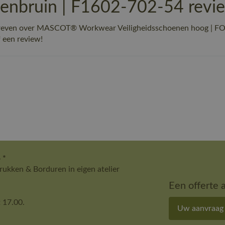
nbruin | F1602-702-54 revi
schreven over MASCOT® Workwear Veiligheidsschoenen hoog |
f een review!
 *
ukken & Borduren in eigen atelier
Een offerte 
 17.00.
Uw aanvraag