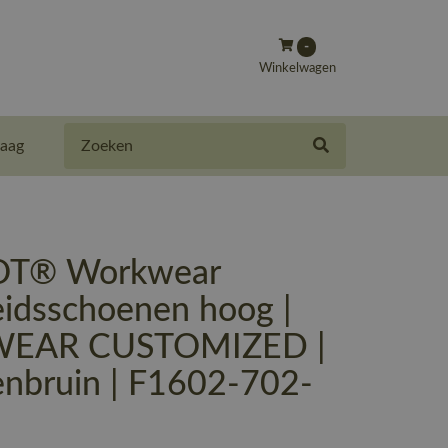
-
Winkelwagen
Zoeken
aag
T® Workwear
eidsschoenen hoog |
EAR CUSTOMIZED |
enbruin | F1602-702-