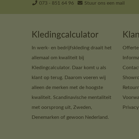
073 - 851 64 96
Stuur ons een mail
Kledingcalculator
Klan
In werk- en bedrijfskleding draait het
Offerte
allemaal om kwaliteit bij
Informa
Kledingcalculator. Daar komt u als
Contac
klant op terug. Daarom voeren wij
Showro
alleen de merken met de hoogste
Retour
kwaliteit. Scandinavische mentaliteit
Voorwa
met oorsprong uit, Zweden,
Privacy
Denemarken of gewoon Nederland.