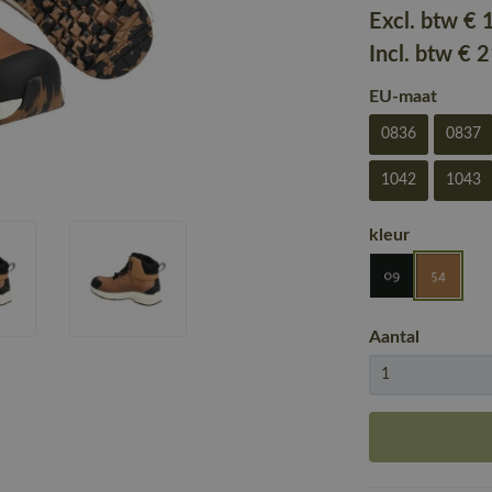
Excl. btw
€ 
Incl. btw
€ 
EU-maat
0836
0837
1042
1043
kleur
Aantal