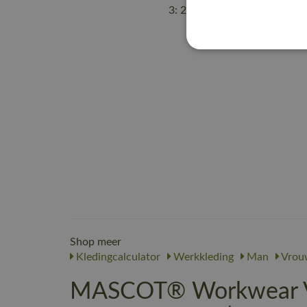
Shop meer
Kledingcalculator
Werkkleding
Man
Vrou
MASCOT® Workwear Ve