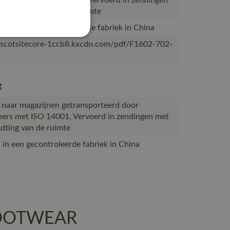
partners met ISO 14001, Vervoerd in zendingen
ale benutting van de ruimte
erd in een gecontroleerde fabriek in China
ascotsitecore-1ccb8.kxcdn.com/pdf/F1602-702-
g
 naar magazijnen getransporteerd door
ners met ISO 14001, Vervoerd in zendingen met
tting van de ruimte
in een gecontroleerde fabriek in China
 FOOTWEAR