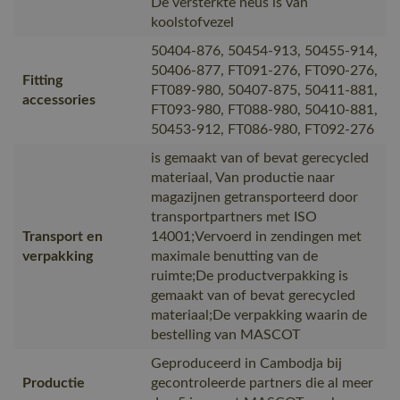
De versterkte neus is van
koolstofvezel
50404-876, 50454-913, 50455-914,
50406-877, FT091-276, FT090-276,
Fitting
FT089-980, 50407-875, 50411-881,
accessories
FT093-980, FT088-980, 50410-881,
50453-912, FT086-980, FT092-276
is gemaakt van of bevat gerecycled
materiaal, Van productie naar
magazijnen getransporteerd door
transportpartners met ISO
Transport en
14001;Vervoerd in zendingen met
verpakking
maximale benutting van de
ruimte;De productverpakking is
gemaakt van of bevat gerecycled
materiaal;De verpakking waarin de
bestelling van MASCOT
Geproduceerd in Cambodja bij
Productie
gecontroleerde partners die al meer