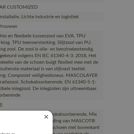
AR CUSTOMIZED
stallatie, Lichte industrie en logistiek
Vrouwen
chte en flexibele tussenzool van EVA. TPU
rking. TPU teenversterking. Slijtzool van PU.
g zool. De zool is olie- en benzinebestendig.
ekeurd volgens EN IEC 61340-4-3: 2018, Het
edeelte van de schoen buigt flexibel mee met de
buitenste materiaal is van slijtvast textiel.
ting. Composiet veiligheidsneus. MASCOLAYER
oratiezool. Schokabsorberende, EN 61340-5-1:
xibele inlegzool. De inlegzolen zijn uitneembaar.
orberende
®
baar in damesmaten., Schokabsorberende, Mix
×
uw schoenen met werkkleding van MASCOT®
D., Lichte en flexibele schoen met bovenkant
ebsite te