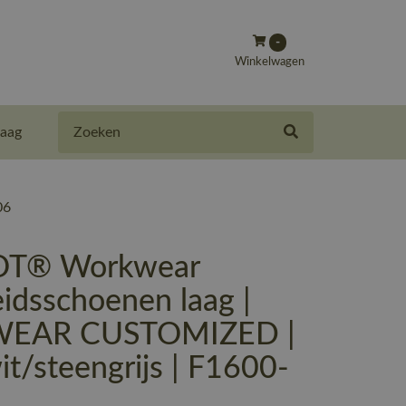
-
Winkelwagen
Zoeken
aag
06
T® Workwear
eidsschoenen laag |
EAR CUSTOMIZED |
t/steengrijs | F1600-
6