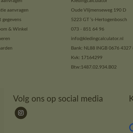
 aanvragen
Kledingcalculator
tie aanvragen
Oude Vlijmenseweg 190 D
t gegevens
5223 GT ‘s-Hertogenbosch
om & Winkel
073 - 851 64 96
neren
info@kledingcalculator.nl
arden
Bank: NL88 INGB 0676 4327 
Kvk: 17164299
Btw:1487.02.934.B02
Volg ons op social media
K