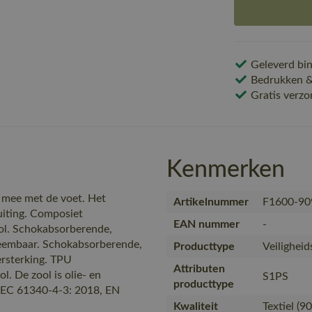
Geleverd bin
Bedrukken & 
Gratis verzo
Kenmerken
l mee met de voet. Het
Artikelnummer
F1600-90
luiting. Composiet
EAN nummer
-
ol. Schokabsorberende,
itneembaar. Schokabsorberende,
Producttype
Veilighei
ersterking. TPU
Attributen
l. De zool is olie- en
S1PS
producttype
IEC 61340-4-3: 2018, EN
Kwaliteit
Textiel (9