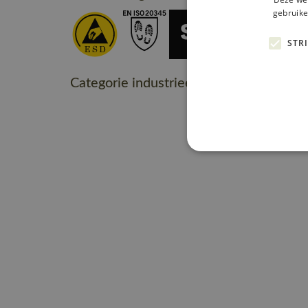
gebruike
STR
Categorie industrieel onderhoud