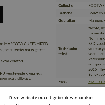
Collectie
FOOTWE
Branche
Bouw en in
Gebruiker
Mannen; 
zachte, li
hielverste
Non markin
ESD-goedg
g van MASCOT® CUSTOMIZED.
Technische
voorste g
ijtvast textiel dat is getest
tekst
voet. Het 
Veterslui
 extra comfort
anti-perf
2016., fle
TPU verstevigde kruipneus
Schokabs
en extra slijtvast.
Merk
MASCOT
Ook lever
& match 
Deze website maakt gebruik van cookies.
CUSTOMIZE
site gebruikt cookies om uw gebruikerservaring te verbeteren. Door onze w