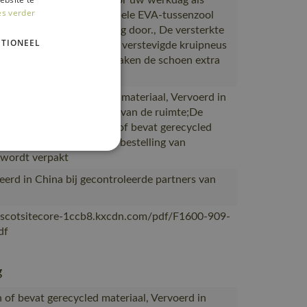
ast textiel dat is getest voor uw werkdag als
es verder
al., lichtgewicht en flexibele EVA-tussenzool
a comfort, de hele werkdag door., De versterkte
TIONEEL
composiet en de met TPU verstevigde kruipneus
nodige bescherming en maken de schoen extra
 van of bevat gerecycled materiaal, Vervoerd in
 met maximale benutting van de ruimte;De
rpakking is gemaakt van of bevat gerecycled
;De verpakking waarin de bestelling van
ordt verpakt
erd in China bij gecontroleerde partners van
ascotsitecore-1ccb8.kxcdn.com/pdf/F1600-909-
df
g
 of bevat gerecycled materiaal, Vervoerd in