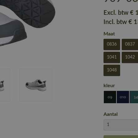
Excl. btw
€ 
Incl. btw
€ 
Maat
0836
0837
1041
1042
1048
kleur
Aantal