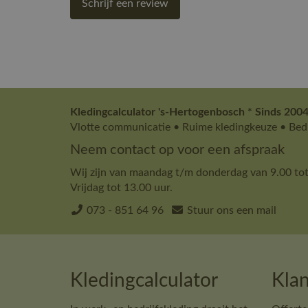
Schrijf een review
Kledingcalculator 's-Hertogenbosch * Sinds 2004
Vlotte communicatie • Ruime kledingkeuze • Bedr
Neem contact op voor een afspraak
Wij zijn van maandag t/m donderdag van 9.00 tot
Vrijdag tot 13.00 uur.
073 - 851 64 96
Stuur ons een mail
Kledingcalculator
Klan