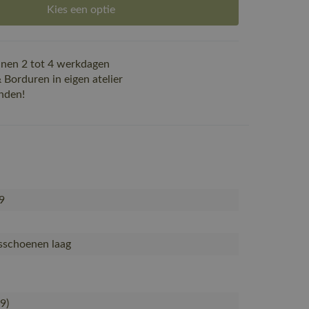
Kies een optie
nen 2 tot 4 werkdagen
Borduren in eigen atelier
nden!
9
dsschoenen laag
09)