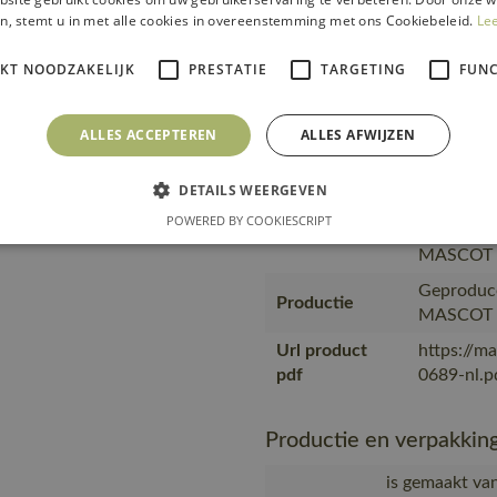
van slijtv
n, stemt u in met alle cookies in overeenstemming met ons Cookiebeleid.
Le
Tekst usp
profession
voor extr
IKT NOODZAKELIJK
PRESTATIE
TARGETING
FUNC
teen van 
geven de 
slijtvast.
ALLES ACCEPTEREN
ALLES AFWIJZEN
is gemaakt
zendingen
DETAILS WEERGEVEN
Transport en
productve
verpakking
POWERED BY COOKIESCRIPT
materiaal
MASCOT w
Geproduce
Productie
MASCOT
Url product
https://m
pdf
0689-nl.p
Productie en verpakkin
is gemaakt van