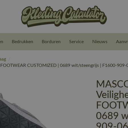
en
Bedrukken
Borduren
Service
Nieuws
Aanvr
aag
/
| FOOTWEAR CUSTOMIZED | 0689 wit/steengrijs | F1600-909-
MASCO
Veiligh
FOOTW
0689 wi
909-0