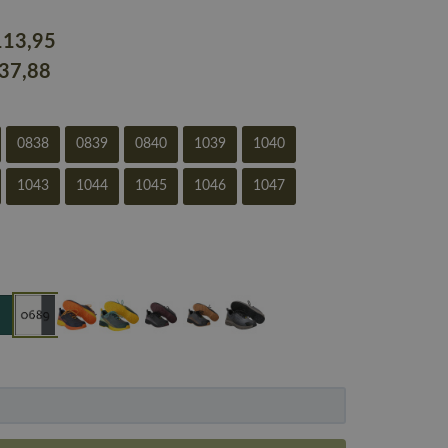
113
,95
137
,88
0838
0839
0840
1039
1040
1043
1044
1045
1046
1047