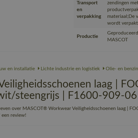
Transport
zendingen met
en
productverpak
verpakking
materiaal;De 
wordt verpakt
Geproduceerd 
Productie
MASCOT
w en installatie
Lichte industrie en logistiek
Olie- en benzi
iligheidsschoenen laag | 
t/steengrijs | F1600-909-06
chreven over MASCOT® Workwear Veiligheidsschoenen laag | F
f een review!