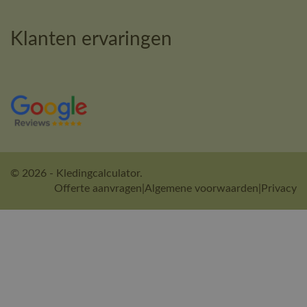
Klanten ervaringen
© 2026 - Kledingcalculator.
Offerte aanvragen
|
Algemene voorwaarden
|
Privacy