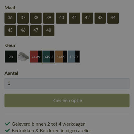
Maat
36
37
38
39
40
41
42
43
44
45
46
47
48
kleur
Aantal
Kies een optie
Geleverd binnen 2 tot 4 werkdagen
Bedrukken & Borduren in eigen atelier