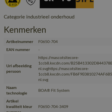
Categorie industrieel onderhoud
Kenmerken
Artikelnummer
F0650-704
EAN nummer
-
https://mascotsitecore-
1ccb8.kxcdn.com/B25B413302D844378
Url afbeelding
nl.svghttps://mascotsitecore-
persoon
1ccb8.kxcdn.com/FB6F9E0810274AF6B
nl.svg
Naam
BOA® Fit System
technologie
Artikel
kwaliteit kleur
F0650-704-3409