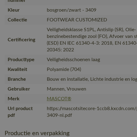
nummer
Kleur
bosgroen/zwart - 3409
Collectie
FOOTWEAR CUSTOMIZED
Veiligheidsklasse S1PL, Antislip (SR), Olie-
benzinebestendige zool (FO), Afvoer van sta
Certificering
(ESD) EN IEC 61340-4-3: 2018, EN 61340
20345: 2022
Producttype
Veiligheidsschoenen laag
Kwaliteit
Polyamide (704)
Branche
Bouw en installatie, Lichte industrie en log
Gebruiker
Mannen, Vrouwen
Merk
MASCOT®
Url product
https://mascotsitecore-1ccb8.kxcdn.com
pdf
3409-nl.pdf
Productie en verpakking