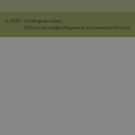
© 2026 - Kledingcalculator.
Offerte aanvragen
|
Algemene voorwaarden
|
Privacy