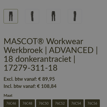
MASCOT® Workwear
Werkbroek | ADVANCED |
18 donkerantraciet |
17279-311-18
Excl. btw vanaf:
€ 89
,95
Incl. btw vanaf:
€ 108
,84
Maat
76C46
76C48
76C50
76C52
76C54
76C56