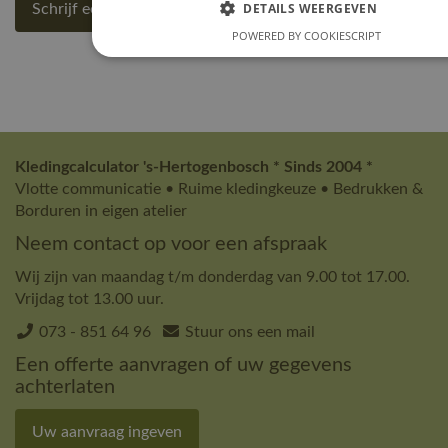
DETAILS WEERGEVEN
Schrijf een review
POWERED BY COOKIESCRIPT
Kledingcalculator 's-Hertogenbosch * Sinds 2004 *
Vlotte communicatie • Ruime kledingkeuze • Bedrukken &
Borduren in eigen atelier
Neem contact op voor een afspraak
Wij zijn van maandag t/m donderdag van 9.00 tot 17.00.
Vrijdag tot 13.00 uur.
073 - 851 64 96
Stuur ons een mail
Een offerte aanvragen of uw gegevens
achterlaten
Uw aanvraag ingeven