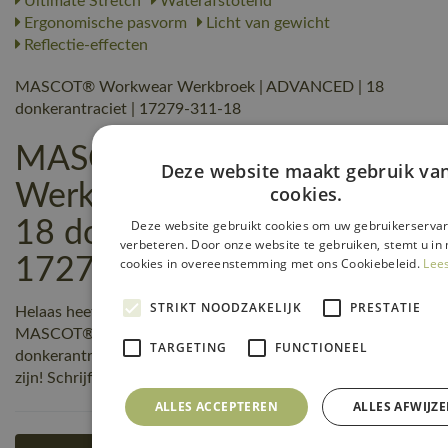
Ultimate Stretch
Waterafstotend
Ergonomische pasvorm
Licht van gewicht
Reflectie-effecten
MASCOT® Workwear Werkbroek | ADVANCED | 18
donkerantraciet | 17279-311-18
MASCOT® Workwear
Deze website maakt gebruik va
Werkbroek | ADVANCED |
cookies.
Deze website gebruikt cookies om uw gebruikerservar
18 donkerantraciet |
verbeteren. Door onze website te gebruiken, stemt u in 
17279-311-18 reviews
cookies in overeenstemming met ons Cookiebeleid.
Lee
STRIKT NOODZAKELIJK
PRESTATIE
Helaas heeft nog niemand een beoordeling geschreven over
MASCOT® Workwear Werkbroek | ADVANCED | 18
TARGETING
FUNCTIONEEL
donkerantraciet | 17279-311-18, maar jij kunt de eerste
zijn! Schrijf een review!
ALLES ACCEPTEREN
ALLES AFWIJZ