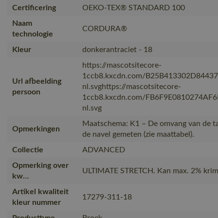
Certificering
OEKO-TEX® STANDARD 100
Naam
CORDURA®
technologie
Kleur
donkerantraciet - 18
https://mascotsitecore-
1ccb8.kxcdn.com/B25B413302D8443
Url afbeelding
nl.svghttps://mascotsitecore-
persoon
1ccb8.kxcdn.com/FB6F9E0810274AF
nl.svg
Maatschema: K1 – De omvang van de ta
Opmerkingen
de navel gemeten (zie maattabel).
Collectie
ADVANCED
Opmerking over
ULTIMATE STRETCH. Kan max. 2% krim
kw…
Artikel kwaliteit
17279-311-18
kleur nummer
Producttype
Broek