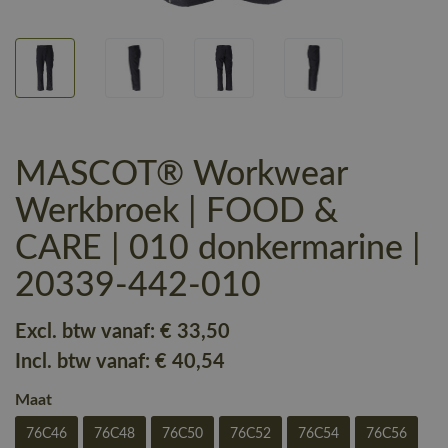
MASCOT® Workwear
Werkbroek | FOOD &
CARE | 010 donkermarine |
20339-442-010
Excl. btw vanaf:
€ 33
,50
Incl. btw vanaf:
€ 40
,54
Maat
76C46
76C48
76C50
76C52
76C54
76C56