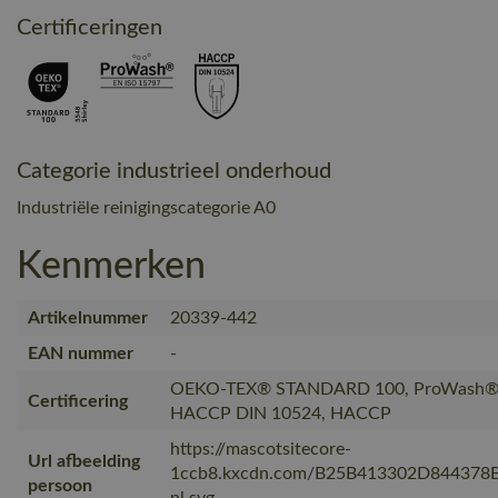
Certificeringen
Categorie industrieel onderhoud
Industriële reinigingscategorie A0
Kenmerken
Artikelnummer
20339-442
EAN nummer
-
OEKO-TEX® STANDARD 100, ProWash® -
Certificering
HACCP DIN 10524, HACCP
https://mascotsitecore-
Url afbeelding
1ccb8.kxcdn.com/B25B413302D844378
persoon
nl.svg