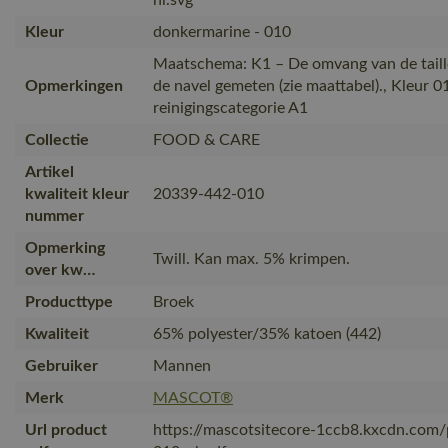
Kleur
donkermarine - 010
Maatschema: K1 – De omvang van de taill
Opmerkingen
de navel gemeten (zie maattabel)., Kleur 01
reinigingscategorie A1
Collectie
FOOD & CARE
Artikel
kwaliteit kleur
20339-442-010
nummer
Opmerking
Twill. Kan max. 5% krimpen.
over kw…
Producttype
Broek
Kwaliteit
65% polyester/35% katoen (442)
Gebruiker
Mannen
Merk
MASCOT®
Url product
https://mascotsitecore-1ccb8.kxcdn.com