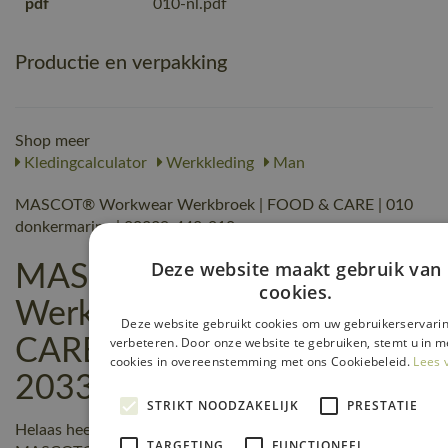
pdf
010-nl.pdf
Productie en verpakking
Shop meer
Kledingcalculator
Werkkleding
Man
MASCOT® Workwear Werkbroek | FOOD & CARE | 010
donkermarine | 20339-442-010
Deze website maakt gebruik van
MASCOT® Workwear
cookies.
Werkbroek | FOOD &
Deze website gebruikt cookies om uw gebruikerservarin
verbeteren. Door onze website te gebruiken, stemt u in me
CARE | 010 donkermarine |
cookies in overeenstemming met ons Cookiebeleid.
Lees 
20339-442-010 reviews
STRIKT NOODZAKELIJK
PRESTATIE
Helaas heeft nog niemand een beoordeling geschreven over
TARGETING
FUNCTIONEEL