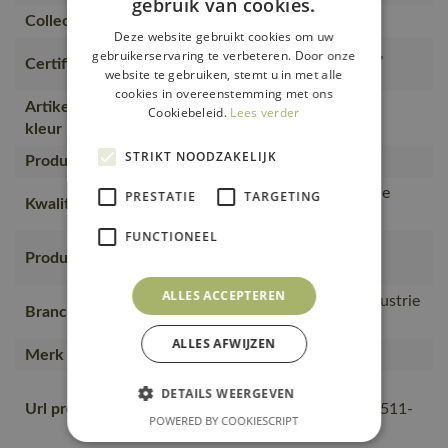
gebruik van cookies.
Collectie
ACCELERATE
Deze website gebruikt cookies om uw
OEKO-TEX® STANDARD 100,
gebruikerservaring te verbeteren. Door onze
Certificering
website te gebruiken, stemt u in met alle
ProWash® - EN ISO 15797
cookies in overeenstemming met ons
Artikel kwaliteit
Cookiebeleid.
Lees verder
18279-511-09
kleur nummer
STRIKT NOODZAKELIJK
Producttype
Broek met dijbeenzakken
88% polyester/12% elastolefine
PRESTATIE
TARGETING
Kwaliteit
(511)
FUNCTIONEEL
Werkkleding, Broeken,
Productcategorie
Servicebroeken
ALLES ACCEPTEREN
Bouw en installatie, Lichte industrie
Branche
en logistiek, Corporate Wear
ALLES AFWIJZEN
Merk
MASCOT®
https://mascotsitecore-
DETAILS WEERGEVEN
Url product pdf
1ccb8.kxcdn.com/pdf/18279-511-
POWERED BY COOKIESCRIPT
09-nl.pdf