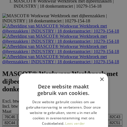
MASCOT® Workwear Werkbroek met dijbeenzakken |
INDUSTRY | 18 donkerantraciet | 10279-154-18
MASCOT® Workwear Werkbroek met
×
dijbeenzakken | INDUSTRY | 18
Deze website maakt
donkerantraciet | 10279-154-18
gebruik van cookies.
Excl. btw vanaf:
€ 59
,95
Deze website gebruikt cookies om uw
Incl. btw vanaf:
€ 72
,54
gebruikerservaring te verbeteren. Door onze
Maat
website te gebruiken, stemt u in met alle
76C46
76C48
76C50
76C52
76C54
76C56
82C42
82C43
cookies in overeenstemming met ons
82C44
82C45
82C46
82C47
82C48
82C49
82C50
82C51
Cookiebeleid.
Lees verder