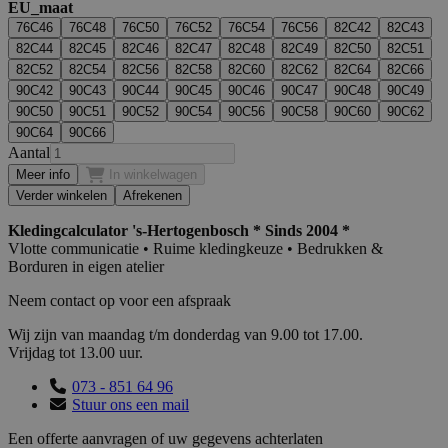
EU_maat
76C46
76C48
76C50
76C52
76C54
76C56
82C42
82C43
82C44
82C45
82C46
82C47
82C48
82C49
82C50
82C51
82C52
82C54
82C56
82C58
82C60
82C62
82C64
82C66
90C42
90C43
90C44
90C45
90C46
90C47
90C48
90C49
90C50
90C51
90C52
90C54
90C56
90C58
90C60
90C62
90C64
90C66
Aantal
Meer info
In winkelwagen
Verder winkelen
Afrekenen
Kledingcalculator 's-Hertogenbosch * Sinds 2004 *
Vlotte communicatie • Ruime kledingkeuze • Bedrukken &
Borduren in eigen atelier
Neem contact op voor een afspraak
Wij zijn van maandag t/m donderdag van 9.00 tot 17.00.
Vrijdag tot 13.00 uur.
073 - 851 64 96
Stuur ons een mail
Een offerte aanvragen of uw gegevens achterlaten