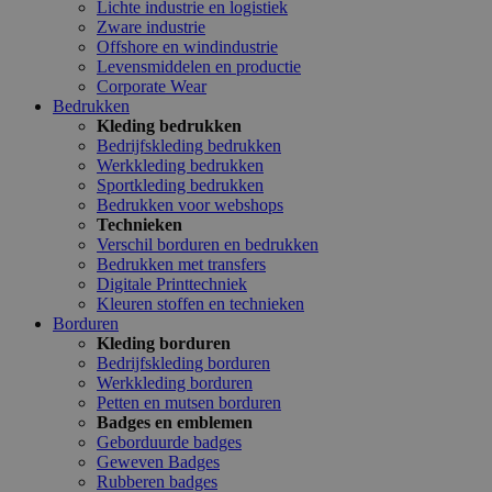
Lichte industrie en logistiek
Zware industrie
Offshore en windindustrie
Levensmiddelen en productie
Corporate Wear
Bedrukken
Kleding bedrukken
Bedrijfskleding bedrukken
Werkkleding bedrukken
Sportkleding bedrukken
Bedrukken voor webshops
Technieken
Verschil borduren en bedrukken
Bedrukken met transfers
Digitale Printtechniek
Kleuren stoffen en technieken
Borduren
Kleding borduren
Bedrijfskleding borduren
Werkkleding borduren
Petten en mutsen borduren
Badges en emblemen
Geborduurde badges
Geweven Badges
Rubberen badges