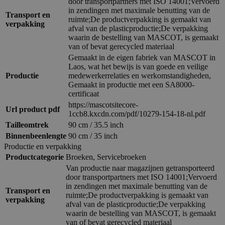
door transportpartners met ISO 14001;Vervoerd
in zendingen met maximale benutting van de
Transport en
ruimte;De productverpakking is gemaakt van
verpakking
afval van de plasticproductie;De verpakking
waarin de bestelling van MASCOT, is gemaakt
van of bevat gerecycled materiaal
Gemaakt in de eigen fabriek van MASCOT in
Laos, wat het bewijs is van goede en veilige
Productie
medewerkerrelaties en werkomstandigheden,
Gemaakt in productie met een SA8000-
certificaat
https://mascotsitecore-
Url product pdf
1ccb8.kxcdn.com/pdf/10279-154-18-nl.pdf
Tailleomtrek
90 cm / 35.5 inch
Binnenbeenlengte
90 cm / 35 inch
Productie en verpakking
Productcategorie
Broeken, Servicebroeken
Van productie naar magazijnen getransporteerd
door transportpartners met ISO 14001;Vervoerd
in zendingen met maximale benutting van de
Transport en
ruimte;De productverpakking is gemaakt van
verpakking
afval van de plasticproductie;De verpakking
waarin de bestelling van MASCOT, is gemaakt
van of bevat gerecycled materiaal