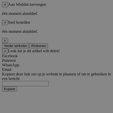
Aan Wishlist toevoegen
×
één moment alstublief.
Snel bestellen
×
één moment alstublief.
×
Verder winkelen
Afrekenen
Leuk dat je dit artikel wilt delen!
×
Facebook
Pinterest
WhatsApp
Email
Kopieer deze link om op je website te plaatsen of om te gebruiken in
een bericht
Kopieer
Bedrijfskleding
Kledingtype
t-shirt
polos