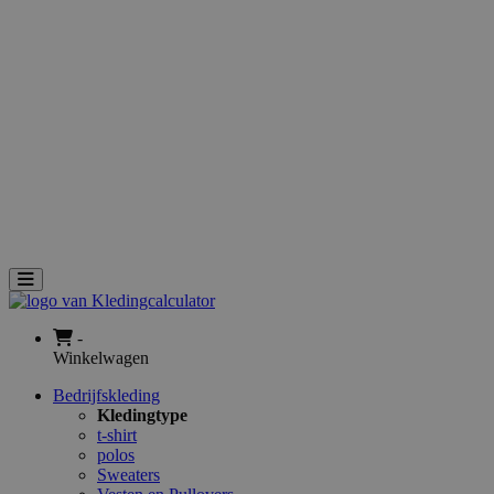
Geweven Badges
Rubberen badges
Accessoires
Geweven Labels
Geweven schouder Epaulet
Geweven Zipper pulls
Rubberen PVC Zipper pulls
Geweven flight tags
Geborduurde kofferlabels
Badstof Zweetbandjes
Service
Nieuws
Aanvraag
Toggle navigation
-
Winkelwagen
Bedrijfskleding
Kledingtype
t-shirt
polos
Sweaters