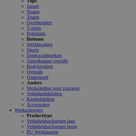
Tops
Jassen
Vesten
Truien
Overhemden
T-shirts
Poloshirts
Bottoms
Werkbroeken
Shorts
Driekwartbroeken
Amerikaanse overalls
Bodybroeken
Overalls
Ondergoed
Anders
Werkkleding voor vrouwen
Veiligheidskleding
Kinderkleding
Accessoires
Werkschoenen
Producttype
Veiligheidsschoenen laag
Veiligheidsschoenen hoog
PU Werklaarzen