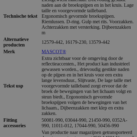
naden aan de broekspijpen en in het kruis. Lage
taille en voorgevormde tailleband.
Technische tekst
Ergonomisch gevormde broekspijpen.
Riemlussen. D-ring. Gulp met rits. Voorzakken.
Achterzakken met versterking. Dijbeenzakken
m
Alternatieve
12579-442, 16179-230, 13579-442
producten
Merk
MASCOT®
Extra zichtbaar voor de omgeving door de
reflectieaccenten., Het product kan industrieel
gewassen worden., drievoudig gestikte naden
op de pijpen en in het kruis voor een extra
lange levensduur., Slijtvaste, De lage taille met
Tekst usp
voorgevormde tailleband zorgt ervoor dat de
broek de bewegingen van het lichaam volgt en
steun biedt., Ergonomisch gevormde
broekspijpen volgen de bewegingen van het
lichaam., Dijbeenzakken met klep en extra
zakken.
Fitting
50081-990, 03044-990, 21450-990, 0352A-
accessories
990, 11011-012, 17044-990, 50456-990
Van productie naar magazijnen getransporteerd