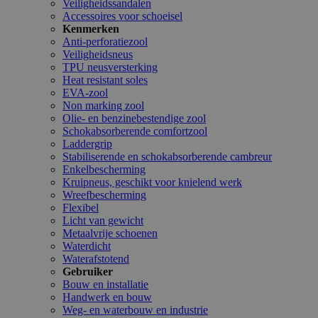
Veiligheidssandalen
Accessoires voor schoeisel
Kenmerken
Anti-perforatiezool
Veiligheidsneus
TPU neusversterking
Heat resistant soles
EVA-zool
Non marking zool
Olie- en benzinebestendige zool
Schokabsorberende comfortzool
Laddergrip
Stabiliserende en schokabsorberende cambreur
Enkelbescherming
Kruipneus, geschikt voor knielend werk
Wreefbescherming
Flexibel
Licht van gewicht
Metaalvrije schoenen
Waterdicht
Waterafstotend
Gebruiker
Bouw en installatie
Handwerk en bouw
Weg- en waterbouw en industrie