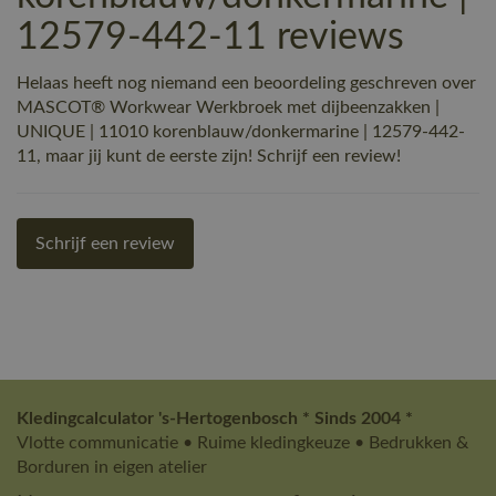
12579-442-11 reviews
Helaas heeft nog niemand een beoordeling geschreven over
MASCOT® Workwear Werkbroek met dijbeenzakken |
UNIQUE | 11010 korenblauw/donkermarine | 12579-442-
11, maar jij kunt de eerste zijn! Schrijf een review!
Schrijf een review
Kledingcalculator 's-Hertogenbosch * Sinds 2004 *
Vlotte communicatie • Ruime kledingkeuze • Bedrukken &
Borduren in eigen atelier