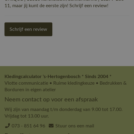
11, maar jij kunt de eerste zijn! Schrijf een review!
Schrijf een review
Kledingcalculator 's-Hertogenbosch * Sinds 2004 *
Vlotte communicatie • Ruime kledingkeuze • Bedrukken &
Borduren in eigen atelier
Neem contact op voor een afspraak
Wij zijn van maandag t/m donderdag van 9.00 tot 17.00.
Vrijdag tot 13.00 uur.
073 - 851 64 96
Stuur ons een mail