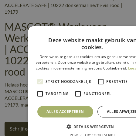
ACCELERATE SAFE | 10222 donkermarine/hi-vis rood |
19179
MASCOT® Workwear
Werkbroek met kniezakken
Deze website maakt gebruik va
cookies.
| ACCELERATE SAFE |
Deze website gebruikt cookies om uw gebruikerservar
10222 donkermarine/hi-vis
verbeteren. Door onze website te gebruiken, stemt u in 
cookies in overeenstemming met ons Cookiebeleid.
Lees
rood | 19179 reviews
STRIKT NOODZAKELIJK
PRESTATIE
Helaas heeft nog niemand een beoordeling geschreven over
MASCOT® Workwear Werkbroek met kniezakken |
TARGETING
FUNCTIONEEL
ACCELERATE SAFE | 10222 donkermarine/hi-vis rood |
19179, maar jij kunt de eerste zijn! Schrijf een review!
ALLES ACCEPTEREN
ALLES AFWIJZE
DETAILS WEERGEVEN
Schrijf een review
POWERED BY COOKIESCRIPT