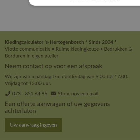
Kledingcalculator 's-Hertogenbosch * Sinds 2004 *
Vlotte communicatie • Ruime kledingkeuze • Bedrukken &
Borduren in eigen atelier
Neem contact op voor een afspraak
Wij zijn van maandag t/m donderdag van 9.00 tot 17.00.
Vrijdag tot 13.00 uur.
073 - 851 64 96
Stuur ons een mail
Een offerte aanvragen of uw gegevens
achterlaten
Uw aanvraag ingeven