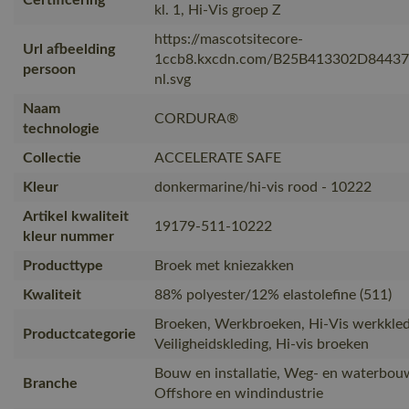
kl. 1, Hi-Vis groep Z
https://mascotsitecore-
Url afbeelding
1ccb8.kxcdn.com/B25B413302D8443
persoon
nl.svg
Naam
CORDURA®
technologie
Collectie
ACCELERATE SAFE
Kleur
donkermarine/hi-vis rood - 10222
Artikel kwaliteit
19179-511-10222
kleur nummer
Producttype
Broek met kniezakken
Kwaliteit
88% polyester/12% elastolefine (511)
Broeken, Werkbroeken, Hi-Vis werkkled
Productcategorie
Veiligheidskleding, Hi-vis broeken
Bouw en installatie, Weg- en waterbouw
Branche
Offshore en windindustrie