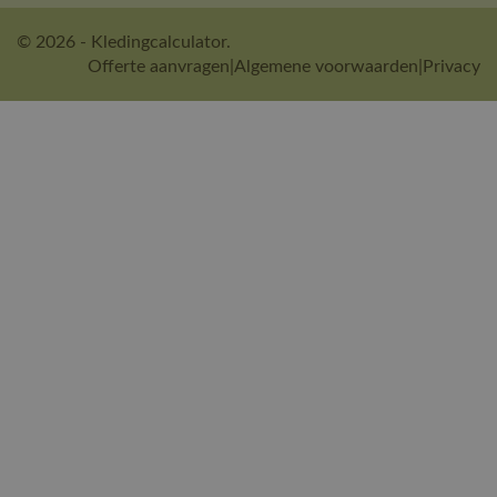
© 2026 - Kledingcalculator.
Offerte aanvragen
|
Algemene voorwaarden
|
Privacy