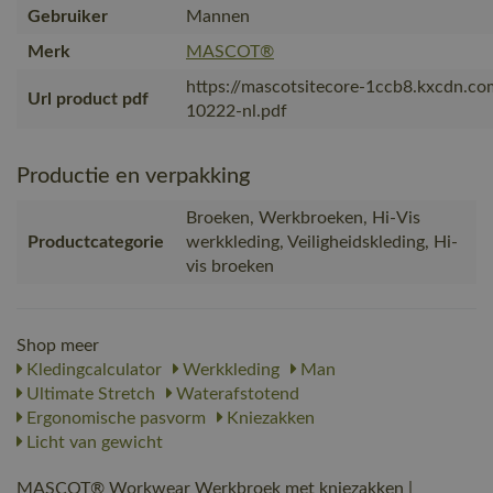
Gebruiker
Mannen
Merk
MASCOT®
https://mascotsitecore-1ccb8.kxcdn.c
Url product pdf
10222-nl.pdf
Productie en verpakking
Broeken, Werkbroeken, Hi-Vis
Productcategorie
werkkleding, Veiligheidskleding, Hi-
vis broeken
Shop meer
Kledingcalculator
Werkkleding
Man
Ultimate Stretch
Waterafstotend
Ergonomische pasvorm
Kniezakken
Licht van gewicht
MASCOT® Workwear Werkbroek met kniezakken |