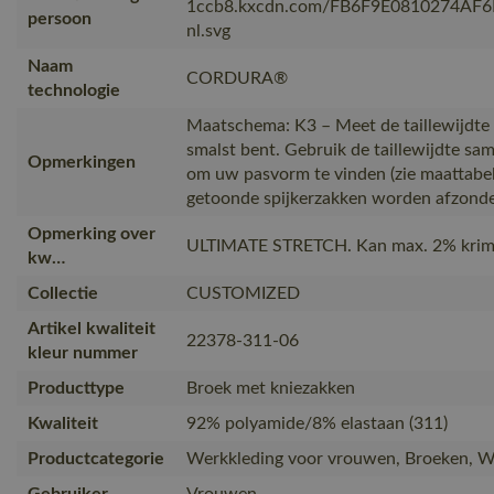
1ccb8.kxcdn.com/FB6F9E0810274AF
persoon
nl.svg
Naam
CORDURA®
technologie
Maatschema: K3 – Meet de taillewijdte 
smalst bent. Gebruik de taillewijdte s
Opmerkingen
om uw pasvorm te vinden (zie maattabel
getoonde spijkerzakken worden afzonder
Opmerking over
ULTIMATE STRETCH. Kan max. 2% krim
kw…
Collectie
CUSTOMIZED
Artikel kwaliteit
22378-311-06
kleur nummer
Producttype
Broek met kniezakken
Kwaliteit
92% polyamide/8% elastaan (311)
Productcategorie
Werkkleding voor vrouwen, Broeken, 
Gebruiker
Vrouwen