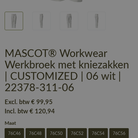
MASCOT® Workwear
Werkbroek met kniezakken
| CUSTOMIZED | 06 wit |
22378-311-06
Excl. btw
€ 99
,95
Incl. btw
€ 120
,94
Maat
76C46
76C48
76C50
76C52
76C54
76C56