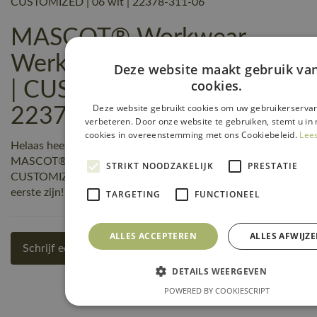
CUSTOMIZED | 06 wit | 22378-311-06
MASCOT® Workwear
Werkbroek met kniezakken
Deze website maakt gebruik va
cookies.
| CUSTOMIZED | 06 wit |
Deze website gebruikt cookies om uw gebruikerservar
22378-311-06 reviews
verbeteren. Door onze website te gebruiken, stemt u in 
cookies in overeenstemming met ons Cookiebeleid.
Lee
Helaas heeft nog niemand een beoordeling geschreven over
MASCOT® Workwear Werkbroek met kniezakken |
STRIKT NOODZAKELIJK
PRESTATIE
CUSTOMIZED | 06 wit | 22378-311-06, maar jij kunt de
eerste zijn! Schrijf een review!
TARGETING
FUNCTIONEEL
ALLES ACCEPTEREN
ALLES AFWIJZ
Schrijf een review
DETAILS WEERGEVEN
POWERED BY COOKIESCRIPT