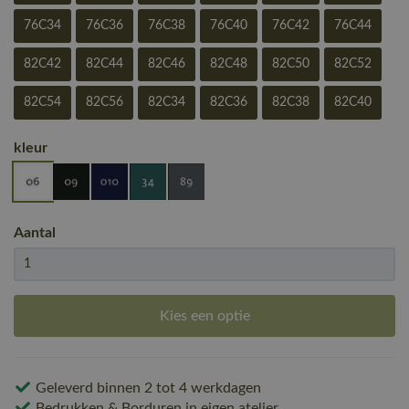
76C34
76C36
76C38
76C40
76C42
76C44
82C42
82C44
82C46
82C48
82C50
82C52
82C54
82C56
82C34
82C36
82C38
82C40
kleur
Aantal
Kies een optie
Geleverd binnen 2 tot 4 werkdagen
Bedrukken & Borduren in eigen atelier