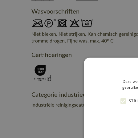
Wasvoorschriften
Niet bleken, Niet strijken, Kan chemisch gereinig
trommeldrogen, Fijne was, max. 40° C
Certificeringen
Deze web
gebruike
Categorie industrieel onderhoud
STR
Industriële reinigingscategorie C2