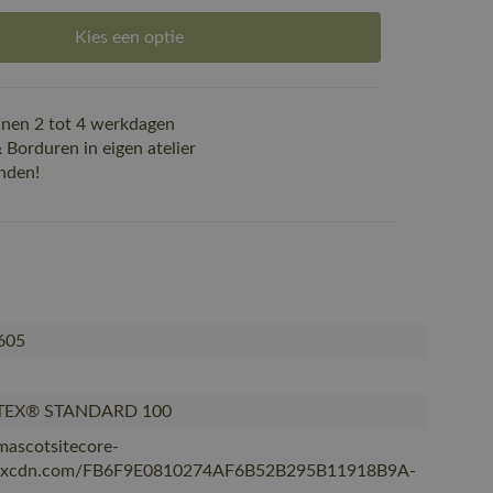
Kies een optie
nen 2 tot 4 werkdagen
Borduren in eigen atelier
nden!
605
TEX® STANDARD 100
/mascotsitecore-
kxcdn.com/FB6F9E0810274AF6B52B295B11918B9A-