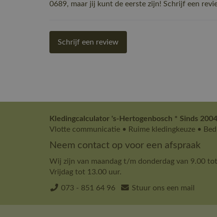
0689, maar jij kunt de eerste zijn! Schrijf een revi
Schrijf een review
Kledingcalculator 's-Hertogenbosch * Sinds 2004
Vlotte communicatie • Ruime kledingkeuze • Bedr
Neem contact op voor een afspraak
Wij zijn van maandag t/m donderdag van 9.00 tot
Vrijdag tot 13.00 uur.
073 - 851 64 96
Stuur ons een mail