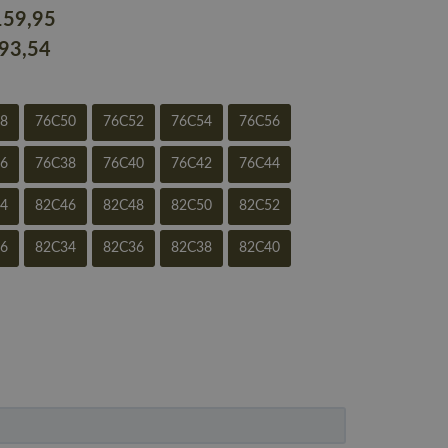
159
,95
193
,54
48
76C50
76C52
76C54
76C56
36
76C38
76C40
76C42
76C44
44
82C46
82C48
82C50
82C52
56
82C34
82C36
82C38
82C40