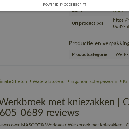
Gebruiker
Vrouwe
POWERED BY COOKIESCRIPT
Merk
MASC
https:/
Url product pdf
0689-nl
Productie en verpakkin
Productcategorie
Werkkl
imate Stretch
Waterafstotend
Ergonomische pasvorm
Kni
rkbroek met kniezakken | 
8-605-0689 reviews
chreven over MASCOT® Workwear Werkbroek met kniezakken | C