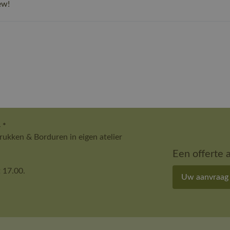
ew!
 *
ukken & Borduren in eigen atelier
Een offerte 
 17.00.
Uw aanvraag