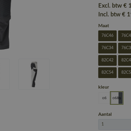
Excl. btw
€ 
Incl. btw
€ 
Maat
76C46
76C
76C34
76C
82C42
82C
82C54
82C
kleur
Aantal