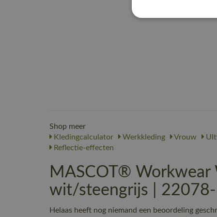
Shop meer
Kledingcalculator
Werkkleding
Vrouw
Ult
Reflectie-effecten
MASCOT® Workwear We
wit/steengrijs | 2207
Helaas heeft nog niemand een beoordeling ges