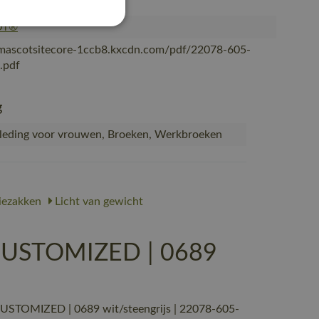
n
OT®
/mascotsitecore-1ccb8.kxcdn.com/pdf/22078-605-
.pdf
g
eding voor vrouwen, Broeken, Werkbroeken
ezakken
Licht van gewicht
CUSTOMIZED | 0689
USTOMIZED | 0689 wit/steengrijs | 22078-605-