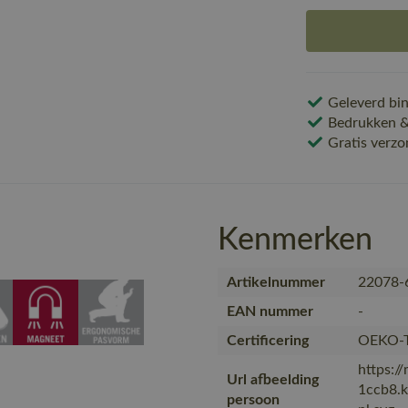
Geleverd bin
Bedrukken & 
Gratis verzo
Kenmerken
Artikelnummer
22078-
EAN nummer
-
Certificering
OEKO-
https:/
Url afbeelding
1ccb8.
persoon