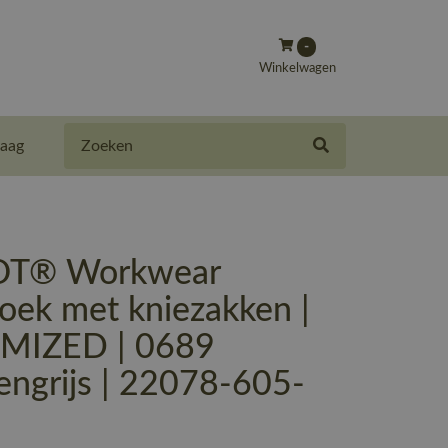
-
Winkelwagen
Zoeken
aag
T® Workwear
oek met kniezakken |
MIZED | 0689
engrijs | 22078-605-