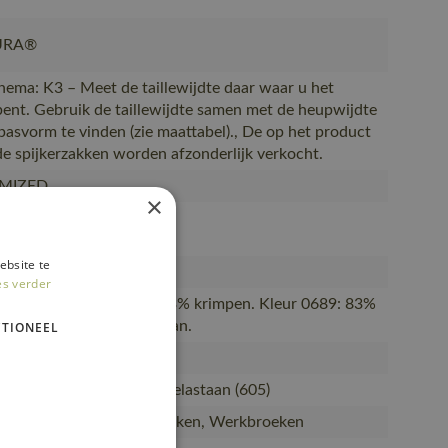
URA®
ema: K3 – Meet de taillewijdte daar waar u het
bent. Gebruik de taillewijdte samen met de heupwijdte
asvorm te vinden (zie maattabel)., De op het product
e spijkerzakken worden afzonderlijk verkocht.
MIZED
×
605-0689
ebsite te
engrijs - 0689
es verder
TE STRETCH. Kan max. 3% krimpen. Kleur 0689: 83%
led polyester/17% elastaan.
TIONEEL
et kniezakken
ecycled polyamide/11% elastaan (605)
ding voor vrouwen, Broeken, Werkbroeken