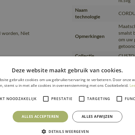
nl.svg
Naam
CORD
technologie
Maatsch
smalst 
d worden, Niet
Opmerkingen
om uw p
getoond
Collectie
CUSTO
Artikel kwaliteit
Deze website maakt gebruik van cookies.
22078-
kleur nummer
site gebruikt cookies om uw gebruikerservaring te verbeteren. Door onze w
Kleur
wit/ste
n, stemt u in met alle cookies in overeenstemming met ons Cookiebeleid.
Le
Opmerking over
ULTIMA
kw…
gerecyc
IKT NOODZAKELIJK
PRESTATIE
TARGETING
FUNC
Producttype
Broek m
ALLES ACCEPTEREN
ALLES AFWIJZEN
Kwaliteit
89% ger
Productcategorie
Werkkle
DETAILS WEERGEVEN