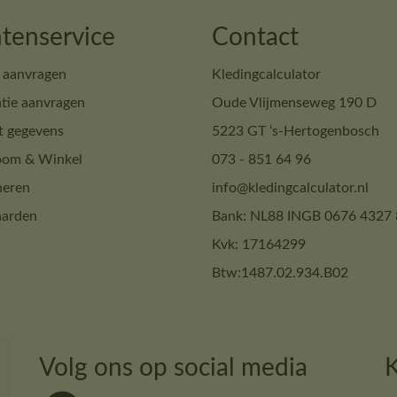
tenservice
Contact
 aanvragen
Kledingcalculator
tie aanvragen
Oude Vlijmenseweg 190 D
t gegevens
5223 GT ‘s-Hertogenbosch
om & Winkel
073 - 851 64 96
neren
info@kledingcalculator.nl
arden
Bank: NL88 INGB 0676 4327 
Kvk: 17164299
Btw:1487.02.934.B02
Volg ons op social media
K