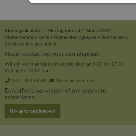
Kledingcalculator 's-Hertogenbosch * Sinds 2004 *
Vlotte communicatie • Ruime kledingkeuze • Bedrukken &
Borduren in eigen atelier
Neem contact op voor een afspraak
Wij zijn van maandag t/m donderdag van 9.00 tot 17.00.
Vrijdag tot 13.00 uur.
073 - 851 64 96
Stuur ons een mail
Een offerte aanvragen of uw gegevens
achterlaten
Uw aanvraag ingeven