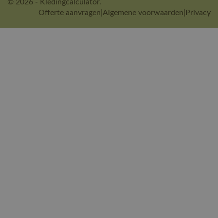
© 2026 - Kledingcalculator.
Offerte aanvragen
|
Algemene voorwaarden
|
Privacy