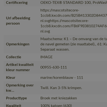
Certificering
OEKO-TEX® STANDARD 100, ProWash
https://mascotsitecore-
1ccb8.kxcdn.com/B25B413302D8443
Url afbeelding
nl.svghttps://mascotsitecore-
persoon
1ccb8.kxcdn.com/FB6F9E0810274AF
nl.svg
Maatschema: K1 – De omvang van de ta
Opmerkingen
de navel gemeten (zie maattabel)., 61: K
Separaat wassen.
Collectie
IMAGE
Artikel kwaliteit
00955-630-111
kleur nummer
Kleur
marine/korenblauw - 111
Opmerking over
Twill. Kan 3-5% krimpen.
kw…
Producttype
Broek met kniezakken
Kwaliteit
100% katoen (630)