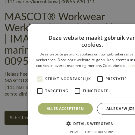
| 111 marine/korenblauw | 00955-630-111
MASCOT® Workwear
Werkbroek met kniezakken
Deze website maakt gebruik va
| IMAGE | 111
cookies.
marine/korenblauw |
Deze website gebruikt cookies om uw gebruikerservar
00955-630-111 reviews
verbeteren. Door onze website te gebruiken, stemt u in 
cookies in overeenstemming met ons Cookiebeleid.
Lee
Helaas heeft nog niemand een beoordeling geschreven over
STRIKT NOODZAKELIJK
PRESTATIE
MASCOT® Workwear Werkbroek met kniezakken | IMAGE
| 111 marine/korenblauw | 00955-630-111, maar jij kunt de
TARGETING
FUNCTIONEEL
eerste zijn! Schrijf een review!
ALLES ACCEPTEREN
ALLES AFWIJZ
Schrijf een review
DETAILS WEERGEVEN
POWERED BY COOKIESCRIPT