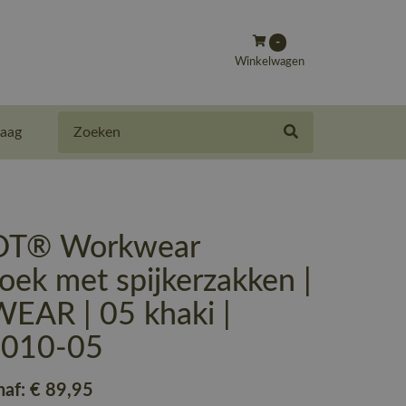
-
Winkelwagen
Zoeken
aag
T® Workwear
ek met spijkerzakken |
AR | 05 khaki |
-010-05
naf:
€ 89
,95