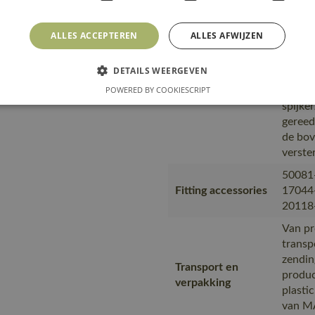
gebrui
knieb
ALLES ACCEPTEREN
ALLES AFWIJZEN
kunnen
drievo
Tekst usp
DETAILS WEERGEVEN
levens
POWERED BY COOKIESCRIPT
volgen
spijke
gereed
de bov
verste
50081
Fitting accessories
17044
20118
Van pr
transp
zendin
Transport en
produc
verpakking
plasti
van MA