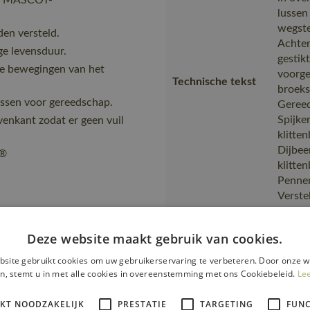
met MASCOT-
lussen
wegste
en versteld.
Achter
ge levensduur.
gestikt
e bewegingen van het
voorge
Technische tekst
broeks
ussen voor gereedschap.
Gereed
Spijke
venkant zodat er geen vuil
klitte
Dijbee
A®
klitte
Pennen
Verste
CORDU
Alternatieve
Deze website maakt gebruik van cookies.
x. 60° C, Bonte was, Lauw
17031
producten
site gebruikt cookies om uw gebruikerservaring te verbeteren. Door onze w
Merk
MASC
n, stemt u in met alle cookies in overeenstemming met ons Cookiebeleid.
Le
Extra 
IKT NOODZAKELIJK
PRESTATIE
TARGETING
FUNC
reflect