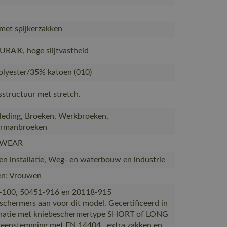
met spijkerzakken
RA®, hoge slijtvastheid
lyester/35% katoen (010)
structuur met stretch.
eding, Broeken, Werkbroeken,
rmanbroeken
WEAR
n installatie, Weg- en waterbouw en industrie
n; Vrouwen
-100, 50451-916 en 20118-915
schermers aan voor dit model. Gecertificeerd in
natie met kniebeschermertype SHORT of LONG
reenstemming met EN 14404., extra zakken en