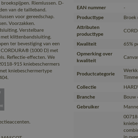
broekspijpen. Riemlussen. D-
EAN nummer
-
den van de tailleband.
 lussen voor gereedschap.
Producttype
Broek 
ken. Voorzakken.
Attributen
sluiting. Verstelbare
CORDU
producttype
met klittenbandsluiting.
n ter bevestiging van een
Kwaliteit
65% po
vast CORDURA® (1000 D) met
Opmerking over
ls. Reflectie-effecten. We
Canvas
kwaliteit
20118-915 kniebeschermers
Werkkl
e met kniebeschermertype
Productcategorie
Timme
404.
Collectie
HARD
Branche
Bouw e
Gebruiker
Manne
00718
ectieaccenten.
kniebe
combi
in ove