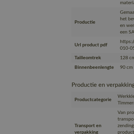
materi
Gemaak
het be
Productie
en wer
een SA
https:
Url product pdf
010-05
Tailleomtrek
128 cm
Binnenbeenlengte
90 cm 
Productie en verpakkin
Werkkle
Productcategorie
Timmer
Van pro
transpo
Transport en
zending
verpakking
product