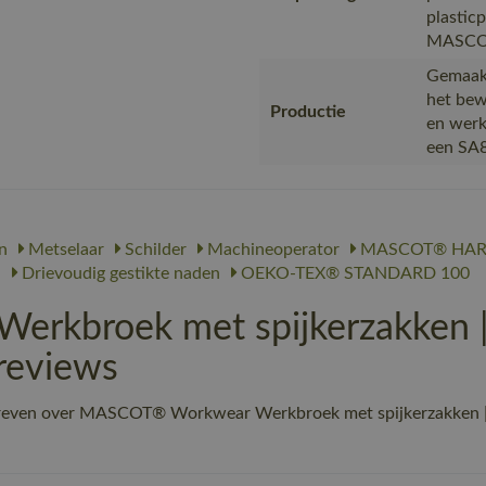
plastic
MASCOT,
Gemaakt
het bew
Productie
en werk
een SA8
n
Metselaar
Schilder
Machineoperator
MASCOT® HA
n
Drievoudig gestikte naden
OEKO-TEX® STANDARD 100
rkbroek met spijkerzakken
reviews
hreven over MASCOT® Workwear Werkbroek met spijkerzakken |