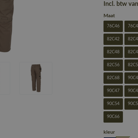
Incl. btw va
Maat
76C46
76C
82C42
82C
82C48
82C
82C56
82C
82C68
90C
90C47
90C
90C54
90C
90C66
kleur