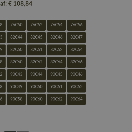
naf:
€ 108
,84
48
76C50
76C52
76C54
76C56
43
82C44
82C45
82C46
82C47
49
82C50
82C51
82C52
82C54
58
82C60
82C62
82C64
82C66
42
90C43
90C44
90C45
90C46
48
90C49
90C50
90C51
90C52
56
90C58
90C60
90C62
90C64