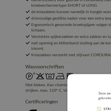
Gecertificeerd voor gebruik in combinatie 
kniebeschermertype SHORT of LONG
de kniezakken kunnen namelijk in hoogte word
drievoudige gestikte naden voor een extra lan
Ergonomisch gevormde broekspijpen volgen d
lichaam.
Versterkte spijkerzakken en extra zakken en l
met opening en klittenband sluiting aan de bo
inkomt.
Kniezakken versterkt met slijtvast CORDUR
Wasvoorschriften
Niet bleken, Kan chemisch gereinigd worden, ma
strijken, max. 110° C, Voorzichtig trommeldrogen
Deze web
gebruike
Certificeringen
STR