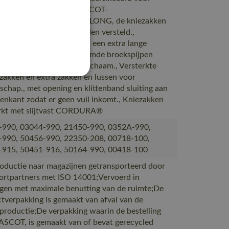
k in combinatie met MASCOT-
eschermertype SHORT of LONG, de kniezakken
 namelijk in hoogte worden versteld.,
udige gestikte naden voor een extra lange
duur., Ergonomisch gevormde broekspijpen
 de bewegingen van het lichaam., Versterkte
rzakken en extra zakken en lussen voor
schap., met opening en klittenband sluiting aan
enkant zodat er geen vuil inkomt., Kniezakken
rkt met slijtvast CORDURA®
-990, 03044-990, 21450-990, 0352A-990,
-990, 50456-990, 22350-208, 00718-100,
-915, 50451-916, 50164-990, 00418-100
oductie naar magazijnen getransporteerd door
ortpartners met ISO 14001;Vervoerd in
gen met maximale benutting van de ruimte;De
tverpakking is gemaakt van afval van de
cproductie;De verpakking waarin de bestelling
SCOT, is gemaakt van of bevat gerecycled