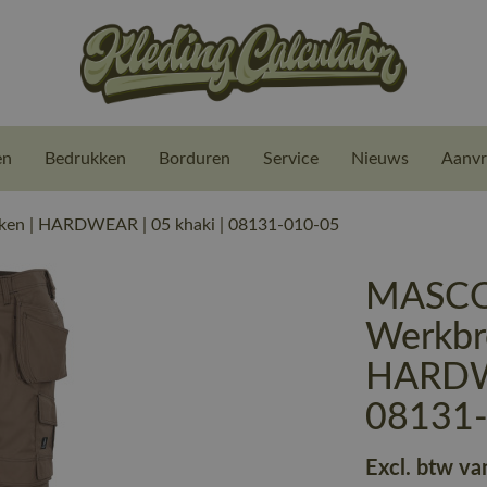
en
Bedrukken
Borduren
Service
Nieuws
Aanvr
en | HARDWEAR | 05 khaki | 08131-010-05
MASCO
Werkbro
HARDWE
08131
Excl. btw va