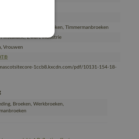
et spijkerzakken
yester/35% katoen (154)
eding, Broeken, Werkbroeken, Timmermanbroeken
 installatie, Zware industrie
, Vrouwen
OT®
/mascotsitecore-1ccb8.kxcdn.com/pdf/10131-154-18-
g
ding, Broeken, Werkbroeken,
manbroeken