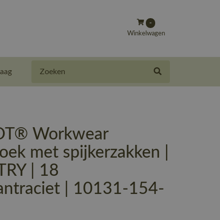
-
Winkelwagen
Zoeken
aag
T® Workwear
ek met spijkerzakken |
RY | 18
antraciet | 10131-154-