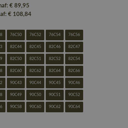
naf:
€ 89
,95
naf:
€ 108
,84
48
76C50
76C52
76C54
76C56
43
82C44
82C45
82C46
82C47
49
82C50
82C51
82C52
82C54
58
82C60
82C62
82C64
82C66
42
90C43
90C44
90C45
90C46
48
90C49
90C50
90C51
90C52
56
90C58
90C60
90C62
90C64