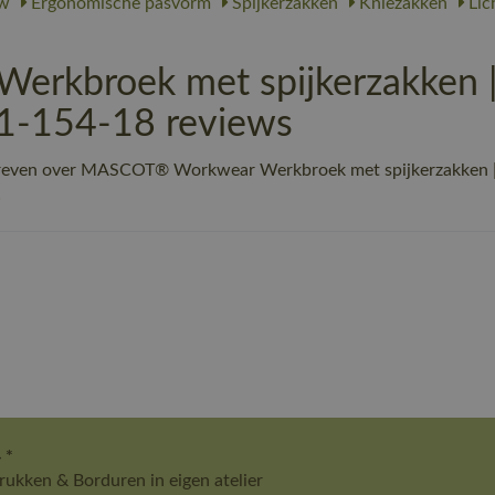
w
Ergonomische pasvorm
Spijkerzakken
Kniezakken
Lic
kbroek met spijkerzakken 
31-154-18 reviews
hreven over MASCOT® Workwear Werkbroek met spijkerzakken |
!
 *
ukken & Borduren in eigen atelier