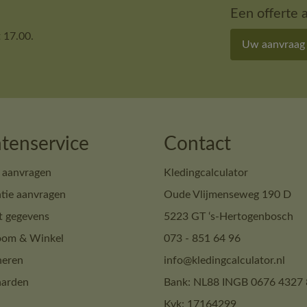
Een offerte 
 17.00.
Uw aanvraag
tenservice
Contact
 aanvragen
Kledingcalculator
tie aanvragen
Oude Vlijmenseweg 190 D
t gegevens
5223 GT ‘s-Hertogenbosch
om & Winkel
073 - 851 64 96
neren
info@kledingcalculator.nl
arden
Bank: NL88 INGB 0676 4327 
Kvk: 17164299