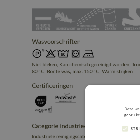
Wasvoorschriften
Niet bleken, Kan chemisch gereinigd worden, Tr
80° C, Bonte was, max. 150° C, Warm strijken
Certificeringen
Deze web
gebruike
Categorie industrieel onderhoud
STR
Industriële reinigingscategorie A1