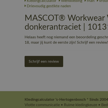
Kledingcalculator
Werkkleding
Man
Vrou
Drievoudig gestikte naden
MASCOT® Workwear Wer
donkerantraciet | 101
Helaas heeft nog niemand een beoordeling gesc
18, maar jij kunt de eerste zijn! Schrijf een review
Schrijf een review
Kledingcalculator 's-Hertogenbosch * Sinds 2004
Vlotte communicatie • Ruime kledingkeuze • Bedr