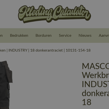
en
Bedrukken
Borduren
Service
Nieuws
Aanvr
n | INDUSTRY | 18 donkerantraciet | 10131-154-18
MASCO
Werkbro
INDUST
donker
18