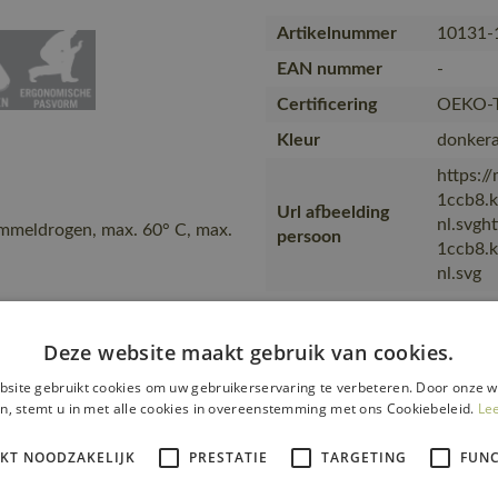
Artikelnummer
10131-
EAN nummer
-
Certificering
OEKO-T
Kleur
donkera
https:/
1ccb8.
Url afbeelding
nl.svgh
ommeldrogen, max. 60° C, max.
persoon
1ccb8.
nl.svg
Maatsch
Opmerkingen
de nave
Deze website maakt gebruik van cookies.
Opmerking over
Canvass
site gebruikt cookies om uw gebruikerservaring te verbeteren. Door onze w
kw…
n, stemt u in met alle cookies in overeenstemming met ons Cookiebeleid.
Le
Collectie
INDUS
IKT NOODZAKELIJK
PRESTATIE
TARGETING
FUNC
Artikel kwaliteit
10131-
kleur nummer