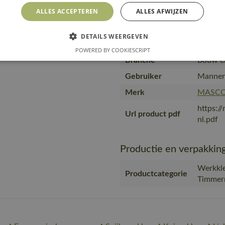
ALLES ACCEPTEREN
ALLES AFWIJZEN
Producttype
Broek m
Kwaliteit
65% pol
DETAILS WEERGEVEN
Productcategorie
Werkkl
POWERED BY COOKIESCRIPT
Branche
Bouw en
Gebruiker
Mannen
Merk
MASC
https:/
Url product pdf
nl.pdf
Productie en verpakkin
Werkkle
Productcategorie
Timmer