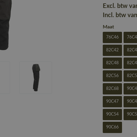
Excl. btw va
Incl. btw va
Maat
76C46
76C
82C42
82C
82C48
82C
82C56
82C
82C68
90C
90C47
90C
90C54
90C
90C66