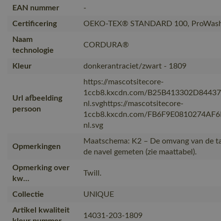
EAN nummer
-
Certificering
OEKO-TEX® STANDARD 100, ProWash
Naam
CORDURA®
technologie
Kleur
donkerantraciet/zwart - 1809
https://mascotsitecore-
1ccb8.kxcdn.com/B25B413302D8443
Url afbeelding
nl.svghttps://mascotsitecore-
persoon
1ccb8.kxcdn.com/FB6F9E0810274AF
nl.svg
Maatschema: K2 – De omvang van de tai
Opmerkingen
de navel gemeten (zie maattabel).
Opmerking over
Twill.
kw…
Collectie
UNIQUE
Artikel kwaliteit
14031-203-1809
kleur nummer