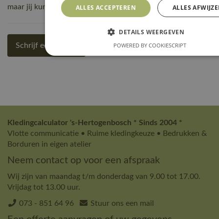
maar jij kunt de eerste zijn! Schrijf een review!
ALLES ACCEPTEREN
ALLES AFWIJZ
DETAILS WEERGEVEN
POWERED BY COOKIESCRIPT
Schrijf een review
Kledingcalculator 's-Hertogenbosch * Sinds 2004 *
Vlotte communicatie • Ruime kledingkeuze • Bedrukken &
Borduren in eigen atelier
Neem contact op voor een afspraak
Wij zijn van maandag t/m donderdag van 9.00 tot 17.00.
Vrijdag tot 13.00 uur.
073 - 851 64 96
Stuur ons een mail