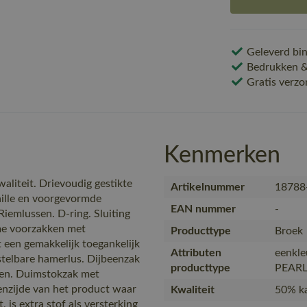
Geleverd bin
Bedrukken & 
Gratis verzo
Kenmerken
aliteit. Drievoudig gestikte
Artikelnummer
18788
aille en voorgevormde
EAN nummer
-
iemlussen. D-ring. Sluiting
ime voorzakken met
Producttype
Broek
en gemakkelijk toegankelijk
Attributen
eenkle
stelbare hamerlus. Dijbeenzak
producttype
PEAR
pen. Duimstokzak met
zijde van het product waar
Kwaliteit
50% ka
 is extra stof als versterking