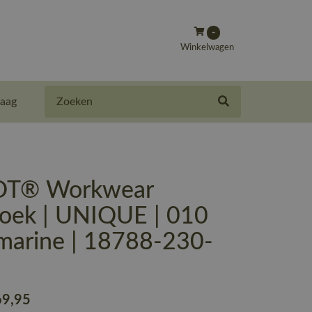
-
Winkelwagen
Zoeken
aag
T® Workwear
oek | UNIQUE | 010
marine | 18788-230-
69
,95