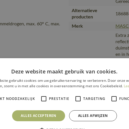
Gereed
Alternatieve
18688
producten
ommeldrogen, max. 60° C, max.
Merk
MASC
Extra 
reflec
duimst
en in 
Slijtv
Tekst usp
voor v
Deze website maakt gebruik van cookies.
centim
lage t
site gebruikt cookies om uw gebruikerservaring te verbeteren. Door onze w
n, stemt u in met alle cookies in overeenstemming met ons Cookiebeleid.
Le
dat de
steun 
IKT NOODZAKELIJK
PRESTATIE
TARGETING
FUNC
materi
50081
Fitting accessories
11011
ALLES ACCEPTEREN
ALLES AFWIJZEN
Van pr