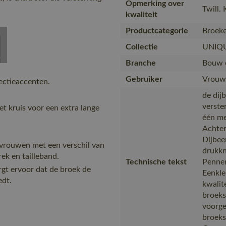
Opmerking over
Twill.
kwaliteit
Productcategorie
Broek
Collectie
UNIQ
Branche
Bouw en
Gebruiker
Vrouw
ectieaccenten.
de dijb
verste
et kruis voor een extra lange
één me
Achter
Dijbee
 vrouwen met een verschil van
drukk
k en tailleband.
Technische tekst
Pennen
rgt ervoor dat de broek de
Eenkle
edt.
kwalit
broeksp
voorge
broeks