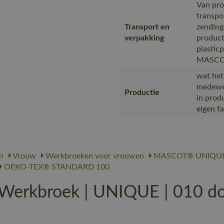
Van pro
transpo
Transport en
zending
verpakking
product
plastic
MASCOT,
wat het
medewer
Productie
in prod
eigen f
n
Vrouw
Werkbroeken voor vrouwen
MASCOT® UNIQU
OEKO-TEX® STANDARD 100
rkbroek | UNIQUE | 010 don