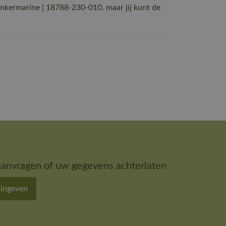
ermarine | 18788-230-010, maar jij kunt de
aanvragen of uw gegevens achterlaten
 ingeven