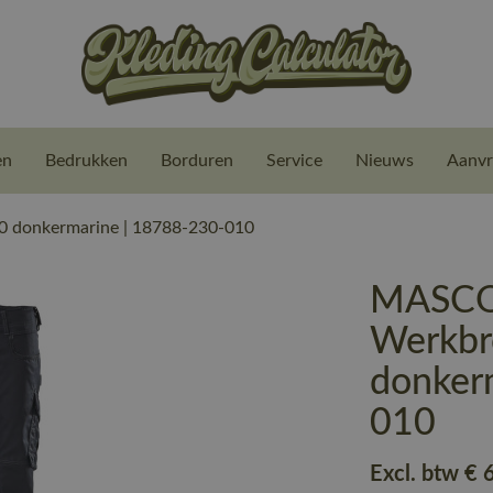
en
Bedrukken
Borduren
Service
Nieuws
Aanvr
 donkermarine | 18788-230-010
MASCO
Werkbr
donker
010
Excl. btw
€ 