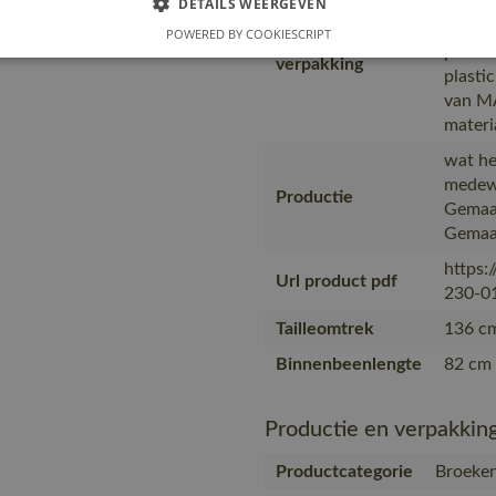
DETAILS WEERGEVEN
transp
zendin
POWERED BY COOKIESCRIPT
Transport en
produc
verpakking
plasti
van MA
materi
wat he
medewe
Productie
Gemaak
Gemaak
https:
Url product pdf
230-01
Tailleomtrek
136 cm
Binnenbeenlengte
82 cm 
Productie en verpakkin
Productcategorie
Broeke