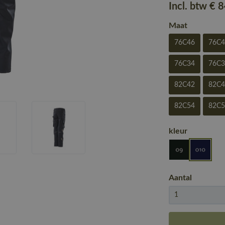
Incl. btw
€ 
Maat
76C46
76C
76C34
76C
82C42
82C
82C54
82C
kleur
Aantal