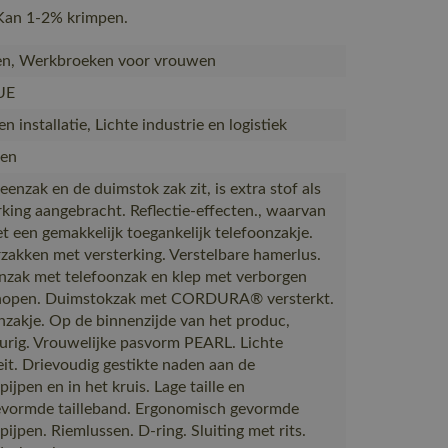
 Kan 1-2% krimpen.
en, Werkbroeken voor vrouwen
UE
 installatie, Lichte industrie en logistiek
en
eenzak en de duimstok zak zit, is extra stof als
rking aangebracht. Reflectie-effecten., waarvan
t een gemakkelijk toegankelijk telefoonzakje.
zakken met versterking. Verstelbare hamerlus.
nzak met telefoonzak en klep met verborgen
nopen. Duimstokzak met CORDURA® versterkt.
zakje. Op de binnenzijde van het produc,
urig. Vrouwelijke pasvorm PEARL. Lichte
eit. Drievoudig gestikte naden aan de
ijpen en in het kruis. Lage taille en
vormde tailleband. Ergonomisch gevormde
pijpen. Riemlussen. D-ring. Sluiting met rits.