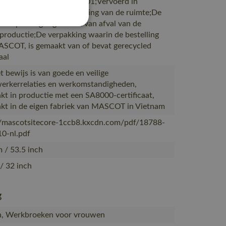
ortpartners met ISO 14001;Vervoerd in
gen met maximale benutting van de ruimte;De
tverpakking is gemaakt van afval van de
cproductie;De verpakking waarin de bestelling
SCOT, is gemaakt van of bevat gerecycled
aal
t bewijs is van goede en veilige
rkerrelaties en werkomstandigheden,
t in productie met een SA8000-certificaat,
t in de eigen fabriek van MASCOT in Vietnam
//mascotsitecore-1ccb8.kxcdn.com/pdf/18788-
0-nl.pdf
 / 53.5 inch
/ 32 inch
g
n, Werkbroeken voor vrouwen