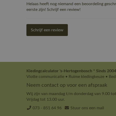
Helaas heeft nog niemand een beoordeling gesc
eerste zijn! Schrijf een review!
Schrijf een review
Kledingcalculator 's-Hertogenbosch * Sinds 2004
Vlotte communicatie • Ruime kledingkeuze • Bedr
Neem contact op voor een afspraak
Wij zijn van maandag t/m donderdag van 9.00 tot
Vrijdag tot 13.00 uur.
073 - 851 64 96
Stuur ons een mail