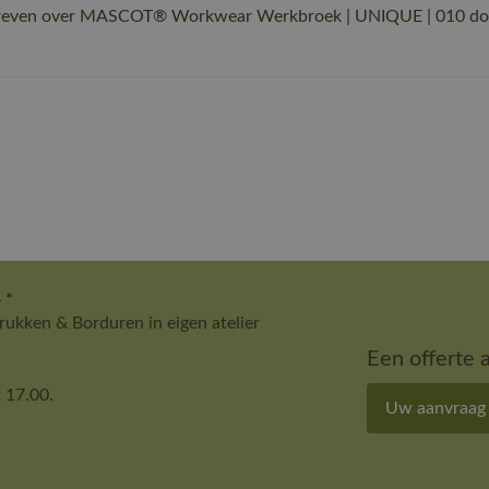
hreven over MASCOT® Workwear Werkbroek | UNIQUE | 010 donk
 *
ukken & Borduren in eigen atelier
Een offerte 
 17.00.
Uw aanvraag