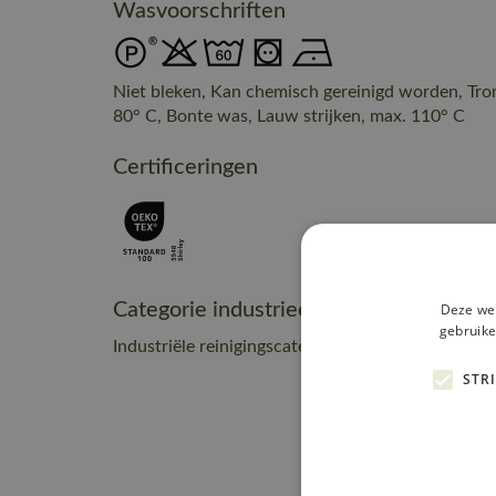
Wasvoorschriften
Niet bleken, Kan chemisch gereinigd worden, Tr
80° C, Bonte was, Lauw strijken, max. 110° C
Certificeringen
Categorie industrieel onderhoud
Deze web
gebruike
Industriële reinigingscategorie A2
STR