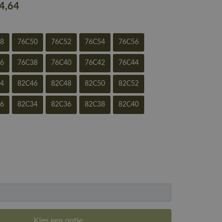
84
,64
48
76C50
76C52
76C54
76C56
36
76C38
76C40
76C42
76C44
44
82C46
82C48
82C50
82C52
56
82C34
82C36
82C38
82C40
Kies een optie