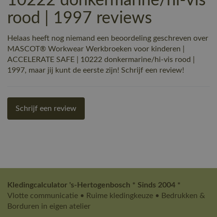
10222 donkermarine/hi-vis
rood | 1997 reviews
Helaas heeft nog niemand een beoordeling geschreven over
MASCOT® Workwear Werkbroeken voor kinderen |
ACCELERATE SAFE | 10222 donkermarine/hi-vis rood |
1997, maar jij kunt de eerste zijn! Schrijf een review!
Schrijf een review
Kledingcalculator 's-Hertogenbosch * Sinds 2004 *
Vlotte communicatie • Ruime kledingkeuze • Bedrukken &
Borduren in eigen atelier