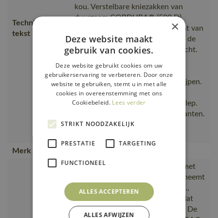
kou. Verstelbare kniezakken van
duurzaam CORDURA® (500 D).
×
Technische
Sneeuwvanger aan de binnenkant van
tekst
Deze website maakt
de pijp. Rits met windvanger aan de
gebruik van cookies.
buitenkant on, wind- en waterdicht.
Met CLIMASCOT® Lightweight
Deze website gebruikt cookies om uw
Insulation. Getapede naden.
gebruikerservaring te verbeteren. Door onze
Ergonomisch gevormde broekspijpen.
website te gebruiken, stemt u in met alle
Riemlussen. Gulp met rits.
cookies in overeenstemming met ons
Cookiebeleid.
Lees verder
Voorzakken. Achterzakken met klep.
Verborgen hamerlus aan beide kanten.
STRIKT NOODZAKELIJK
Duimstokzak met Kevlar®-
verstevigingen. Zakk
PRESTATIE
TARGETING
Merk
MASCOT®
FUNCTIONEEL
Ademend, wind- en waterdicht met
getapete naden., is zeer licht en neemt
opgevouwen bijna geen plaats in.,
ALLES ACCEPTEREN
Uniek CLIMASCOT® materiaal dat
zorgt voor een efficiënte isolatie, De
ALLES AFWIJZEN