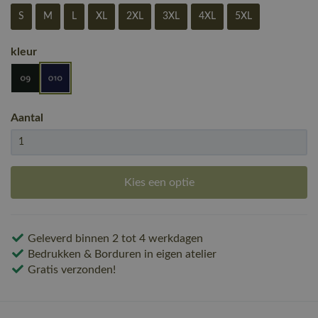
S
M
L
XL
2XL
3XL
4XL
5XL
kleur
Aantal
Kies een optie
Geleverd binnen 2 tot 4 werkdagen
Bedrukken & Borduren in eigen atelier
Gratis verzonden!