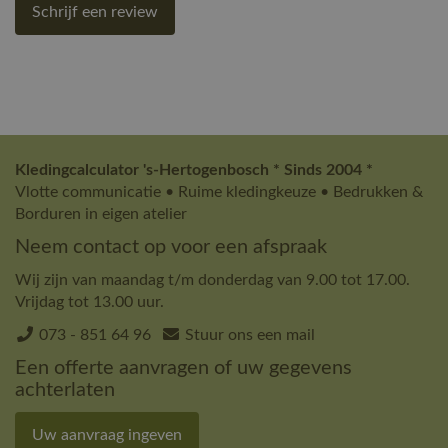
Schrijf een review
Kledingcalculator 's-Hertogenbosch * Sinds 2004 *
Vlotte communicatie • Ruime kledingkeuze • Bedrukken &
Borduren in eigen atelier
Neem contact op voor een afspraak
Wij zijn van maandag t/m donderdag van 9.00 tot 17.00.
Vrijdag tot 13.00 uur.
073 - 851 64 96
Stuur ons een mail
Een offerte aanvragen of uw gegevens
achterlaten
Uw aanvraag ingeven