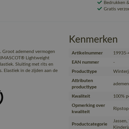
Bedrukken & 
Gratis verzo
Kenmerken
ie. Groot ademend vermogen
Artikelnummer
19935-
CLIMASCOT® Lightweight
EAN nummer
-
stiek. Sluiting met rits en
s. Elastiek in de zijden aan de
Producttype
Winterj
Attributen
ademen
producttype
Kwaliteit
100% po
Opmerking over
Ripstop
kwaliteit
Jassen,
Productcategorie
Kinderj