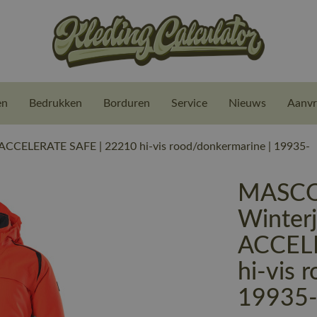
en
Bedrukken
Borduren
Service
Nieuws
Aanvr
CCELERATE SAFE | 22210 hi-vis rood/donkermarine | 19935-
MASCO
Winterj
ACCELE
hi-vis 
19935