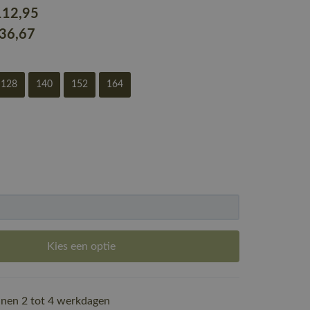
112
,95
136
,67
128
140
152
164
Kies een optie
nen 2 tot 4 werkdagen