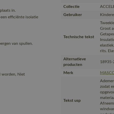
Collectie
ACCEL
laats in.
Gebruiker
Kinder
n efficiënte isolatie
Tweekle
Groot a
Getape
Technische tekst
Insulat
bergen van spullen.
elastiek
rits. El
Alternatieve
18935-
producten
Merk
MASC
d worden, Niet
Ademend
zodat e
opgevou
materiaa
Tekst usp
Afneemb
windvan