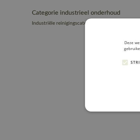
Categorie industrieel onderhoud
Industriële reinigingscategorie C2
Deze web
gebruike
STR