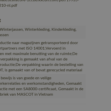
/mascotsitecore-1ccb8.kxcdn.com/pdf/19935-
10-nl.pdf
g
 Winterjassen, Winterkleding, Kinderkleding,
assen
ductie naar magazijnen getransporteerd door
rtpartners met ISO 14001;Vervoerd in
en met maximale benutting van de ruimte;De
verpakking is gemaakt van afval van de
productie;De verpakking waarin de bestelling van
 is gemaakt van of bevat gerecycled materiaal
 bewijs is van goede en veilige
kerrelaties en werkomstandigheden, Gemaakt
uctie met een SA8000-certificaat, Gemaakt in de
abriek van MASCOT in Vietnam