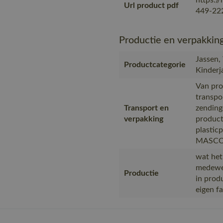
https:/
Url product pdf
449-222
Productie en verpakkin
Jassen,
Productcategorie
Kinderj
Van pro
transpo
Transport en
zending
verpakking
product
plastic
MASCOT,
wat het
medewer
Productie
in prod
eigen f