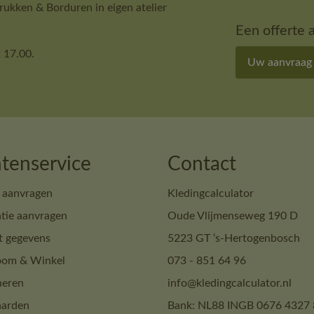
ukken & Borduren in eigen atelier
Een offerte 
 17.00.
Uw aanvraag
tenservice
Contact
 aanvragen
Kledingcalculator
tie aanvragen
Oude Vlijmenseweg 190 D
t gegevens
5223 GT ‘s-Hertogenbosch
om & Winkel
073 - 851 64 96
neren
info@kledingcalculator.nl
arden
Bank: NL88 INGB 0676 4327 