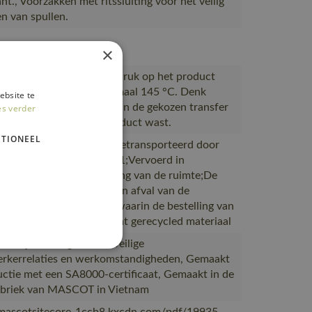
t., Voorzakken met ritssluiting voor het veilig
n van spullen.
613
×
n transfer die voor de opdruk op het product
den verwarmd tot maximaal 145 °C. Denk
ebsite te
m de wasvoorschriften van de gekozen transfer
es verder
roleren voordat u het product wast.
TIONEEL
ductie naar magazijnen getransporteerd door
rtpartners met ISO 14001;Vervoerd in
en met maximale benutting van de ruimte;De
verpakking is gemaakt van afval van de
productie;De verpakking waarin de bestelling van
 is gemaakt van of bevat gerecycled materiaal
 bewijs is van goede en veilige
kerrelaties en werkomstandigheden, Gemaakt
uctie met een SA8000-certificaat, Gemaakt in de
abriek van MASCOT in Vietnam