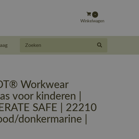
-
Winkelwagen
Zoeken
aag
T® Workwear
as voor kinderen |
RATE SAFE | 22210
rood/donkermarine |
-