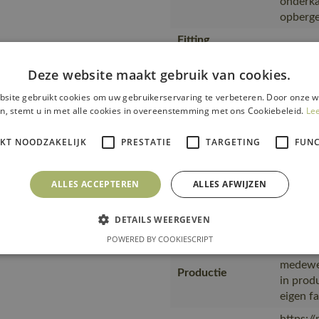
onderkan
opberge
Fitting
19950-
accessories
Deze website maakt gebruik van cookies.
Kies ee
kan wor
site gebruikt cookies om uw gebruikerservaring te verbeteren. Door onze w
Opmerking logo
eraan o
n, stemt u in met alle cookies in overeenstemming met ons Cookiebeleid.
Le
te cont
IKT NOODZAKELIJK
PRESTATIE
TARGETING
FUNC
Van pro
transpo
Transport en
zending
ALLES ACCEPTEREN
ALLES AFWIJZEN
verpakking
product
plastic
DETAILS WEERGEVEN
MASCOT,
POWERED BY COOKIESCRIPT
wat het
medewer
Productie
in prod
eigen f