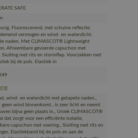
ERATE SAFE
en
urig. Fluorescerend, met schuine reflectie.
demend vermogen en wind- en waterdicht.
de naden. Met CLIMASCOT® Lightweight
ion. Afneembare gevoerde capuchon met
. Sluiting met rits en stormflap. Voorzakken met
astiek bij de pols. Elastiek in
249
OT®
, wind- en waterdicht met getapete naden.,
r geen wind binnenkomt., is zeer licht en neemt
wen bijna geen plaats in., Uniek CLIMASCOT®
l dat zorgt voor een efficiënte isolatie,
are capuchon met voering., Sluiting met rits en
ger, Elastiekband bij de pols en aan de