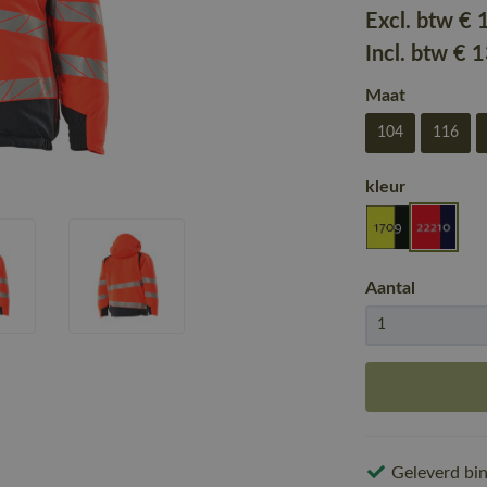
Excl. btw
€ 
Incl. btw
€ 
Maat
104
116
kleur
Aantal
Geleverd bin