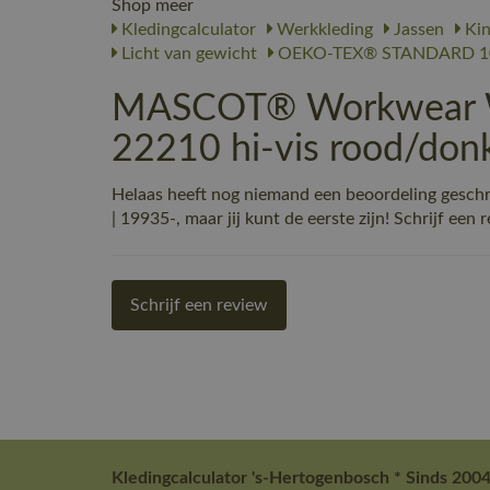
Shop meer
Kledingcalculator
Werkkleding
Jassen
Kin
Licht van gewicht
OEKO-TEX® STANDARD 1
MASCOT® Workwear Win
22210 hi-vis rood/don
Helaas heeft nog niemand een beoordeling ges
| 19935-, maar jij kunt de eerste zijn! Schrijf een 
Schrijf een review
Kledingcalculator 's-Hertogenbosch * Sinds 2004