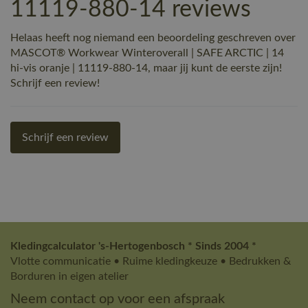
11119-880-14 reviews
Helaas heeft nog niemand een beoordeling geschreven over
MASCOT® Workwear Winteroverall | SAFE ARCTIC | 14
hi-vis oranje | 11119-880-14, maar jij kunt de eerste zijn!
Schrijf een review!
Schrijf een review
Kledingcalculator 's-Hertogenbosch * Sinds 2004 *
Vlotte communicatie • Ruime kledingkeuze • Bedrukken &
Borduren in eigen atelier
Neem contact op voor een afspraak