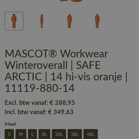
MASCOT® Workwear
Winteroverall | SAFE
ARCTIC | 14 hi-vis oranje |
11119-880-14
Excl. btw vanaf:
€ 288
,95
Incl. btw vanaf:
€ 349
,63
Maat
S
M
L
XL
2XL
3XL
4XL