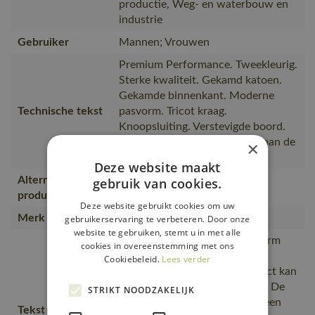
productie, Weg- en waterbouw en
industrie
Gebruiker
Mannen; Vrouwen
Premium Performance. Tweekleurig.
Sterke kwaliteit. Gekamd katoen.
Gekamde binnenkant. Moderne
Technische tekst
pasvorm. Tricot kraag.
Knoopsluiting. Verstevigde boord.
Versteviging in de nek. Tricot aan de
×
onderkant en bij de pols.
Deze website maakt
Alternatieve
gebruik van cookies.
50570-962, 50565-963
producten
Deze website gebruikt cookies om uw
Merk
MASCOT®
gebruikerservaring te verbeteren. Door onze
website te gebruiken, stemt u in met alle
Moderne, comfortabele pasvorm
cookies in overeenstemming met ons
met een optimale
Cookiebeleid.
Lees verder
bewegingsvrijheid., Het product kan
industrieel gewassen worden., De
STRIKT NOODZAKELIJK
naad in de nek is afgezet met een
Tekst usp