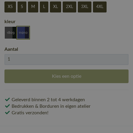
XS
S
M
L
XL
2XL
3XL
4XL
kleur
Aantal
Kies een optie
Geleverd binnen 2 tot 4 werkdagen
Bedrukken & Borduren in eigen atelier
Gratis verzonden!