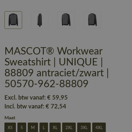
MASCOT® Workwear
Sweatshirt | UNIQUE |
88809 antraciet/zwart |
50570-962-88809
Excl. btw vanaf:
€ 59
,95
Incl. btw vanaf:
€ 72
,54
Maat
XS
S
M
L
XL
2XL
3XL
4XL