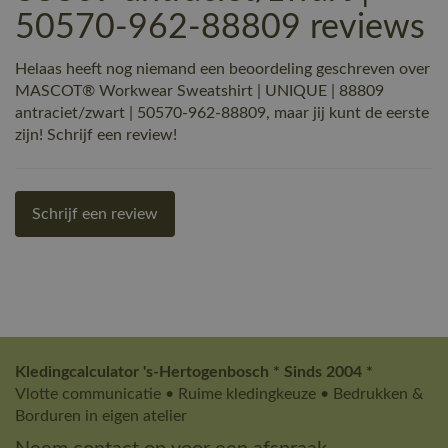
50570-962-88809 reviews
Helaas heeft nog niemand een beoordeling geschreven over
MASCOT® Workwear Sweatshirt | UNIQUE | 88809
antraciet/zwart | 50570-962-88809, maar jij kunt de eerste
zijn! Schrijf een review!
Schrijf een review
Kledingcalculator 's-Hertogenbosch * Sinds 2004 *
Vlotte communicatie • Ruime kledingkeuze • Bedrukken &
Borduren in eigen atelier