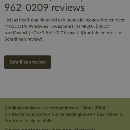
962-0209 reviews
Helaas heeft nog niemand een beoordeling geschreven over
MASCOT® Workwear Sweatshirt | UNIQUE | 0209
rood/zwart | 50570-962-0209, maar jij kunt de eerste zijn!
Schrijf een review!
Schrijf een review
Kledingcalculator 's-Hertogenbosch * Sinds 2004 *
Vlotte communicatie • Ruime kledingkeuze • Bedrukken &
Borduren in eigen atelier