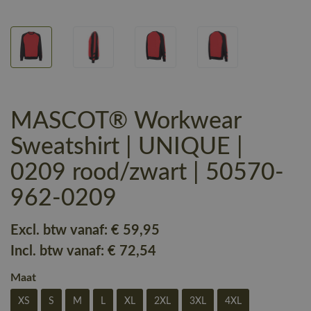
MASCOT® Workwear
Sweatshirt | UNIQUE |
0209 rood/zwart | 50570-
962-0209
Excl. btw vanaf:
€ 59
,95
Incl. btw vanaf:
€ 72
,54
Maat
XS
S
M
L
XL
2XL
3XL
4XL