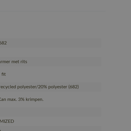
682
mer met rits
fit
ecycled polyester/20% polyester (682)
Kan max. 3% krimpen.
MIZED
n