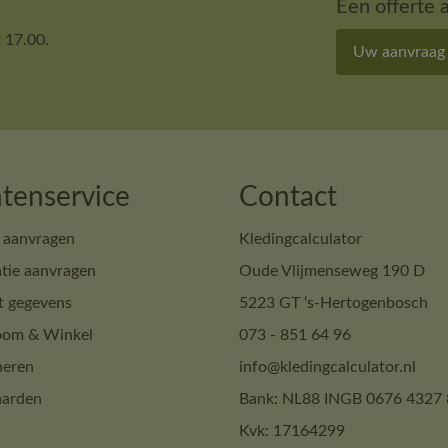
Een offerte 
 17.00.
Uw aanvraag
tenservice
Contact
 aanvragen
Kledingcalculator
tie aanvragen
Oude Vlijmenseweg 190 D
t gegevens
5223 GT ‘s-Hertogenbosch
om & Winkel
073 - 851 64 96
neren
info@kledingcalculator.nl
arden
Bank: NL88 INGB 0676 4327 
Kvk: 17164299