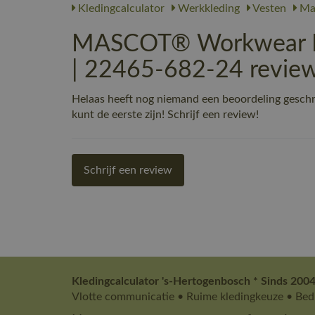
Kledingcalculator
Werkkleding
Vesten
Ma
MASCOT® Workwear Bo
| 22465-682-24 revie
Helaas heeft nog niemand een beoordeling gesc
kunt de eerste zijn! Schrijf een review!
Schrijf een review
Kledingcalculator 's-Hertogenbosch * Sinds 2004
Vlotte communicatie • Ruime kledingkeuze • Bedr