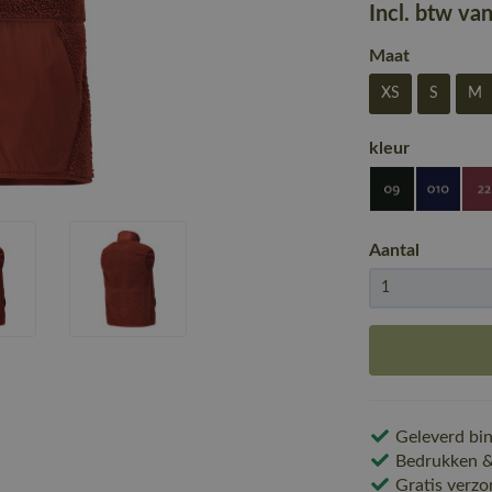
Incl. btw va
Maat
XS
S
M
kleur
Aantal
Geleverd bin
Bedrukken & 
Gratis verzo