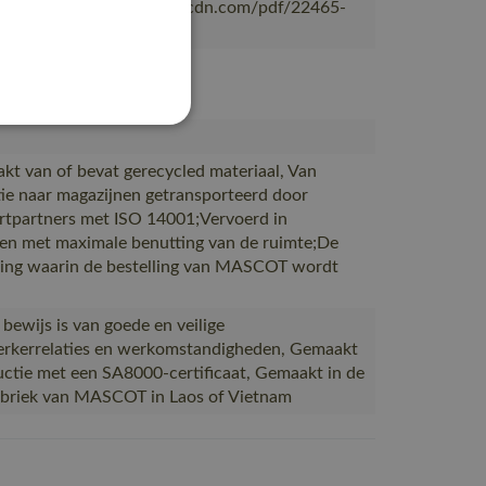
/mascotsitecore-1ccb8.kxcdn.com/pdf/22465-
nl.pdf
g
akt van of bevat gerecycled materiaal, Van
ie naar magazijnen getransporteerd door
rtpartners met ISO 14001;Vervoerd in
en met maximale benutting van de ruimte;De
ing waarin de bestelling van MASCOT wordt
 bewijs is van goede en veilige
kerrelaties en werkomstandigheden, Gemaakt
uctie met een SA8000-certificaat, Gemaakt in de
abriek van MASCOT in Laos of Vietnam