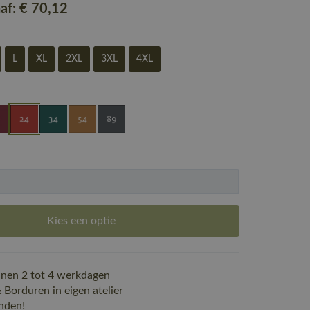
naf:
€ 70
,12
L
XL
2XL
3XL
4XL
Kies een optie
nen 2 tot 4 werkdagen
Borduren in eigen atelier
nden!