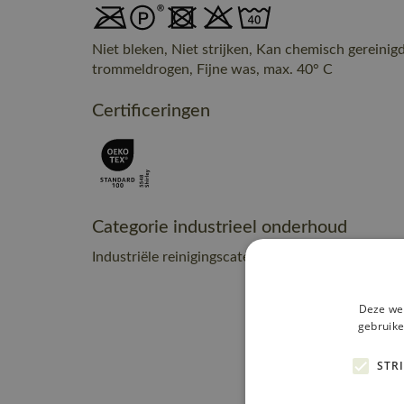
Niet bleken, Niet strijken, Kan chemisch gereinig
trommeldrogen, Fijne was, max. 40° C
Certificeringen
Categorie industrieel onderhoud
Industriële reinigingscategorie C2
Deze web
gebruike
STR