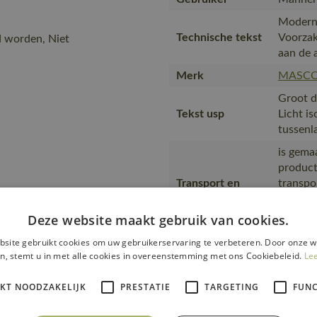
Moderne
Technische tekst
Voorzak
d worden, Niet
aan de 
Merk
MASC
Groot d
Tekst usp
Licht i
tussenl
is gema
product
Transport en
transpo
verpakking
zending
verpakk
Deze website maakt gebruik van cookies.
verpakt
site gebruikt cookies om uw gebruikerservaring te verbeteren. Door onze w
wat het
n, stemt u in met alle cookies in overeenstemming met ons Cookiebeleid.
Le
medewer
Productie
in prod
IKT NOODZAKELIJK
PRESTATIE
TARGETING
FUNC
eigen f