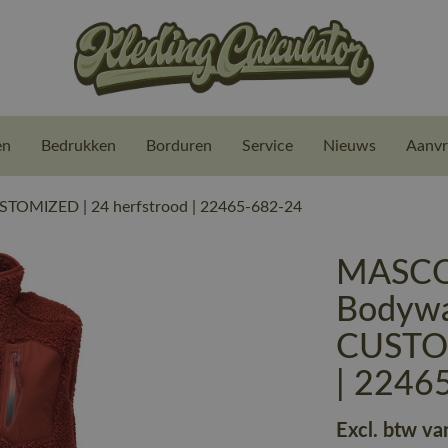
en
Bedrukken
Borduren
Service
Nieuws
Aanvr
TOMIZED | 24 herfstrood | 22465-682-24
MASCO
Bodywar
CUSTOM
| 2246
Excl. btw va