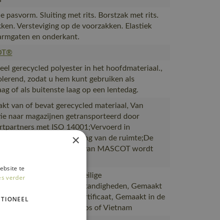
 pasvorm. Sluiting met rits. Borstzak met rits.
ken. Versteviging op de voorzakken. Elastiek
armgaten en onderkant.
OT®
eel gerecycled polyester in het hoofdmateriaal.,
solerend, zodat u hem kunt gebruiken als
aag of als buitenste laag op een lentedag.
akt van of bevat gerecycled materiaal, Van
ie naar magazijnen getransporteerd door
rtpartners met ISO 14001;Vervoerd in
×
en met maximale benutting van de ruimte;De
ing waarin de bestelling van MASCOT wordt
ebsite te
 bewijs is van goede en veilige
es verder
kerrelaties en werkomstandigheden, Gemaakt
uctie met een SA8000-certificaat, Gemaakt in de
TIONEEL
abriek van MASCOT in Laos of Vietnam