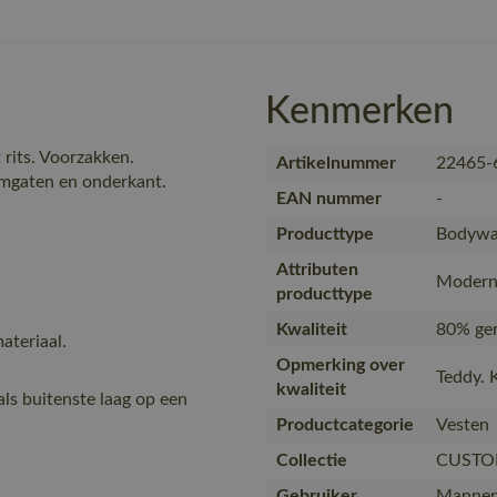
Kenmerken
 rits. Voorzakken.
Artikelnummer
22465-
rmgaten en onderkant.
EAN nummer
-
Producttype
Bodywar
Attributen
Modern 
producttype
Kwaliteit
80% ger
ateriaal.
Opmerking over
Teddy. 
kwaliteit
als buitenste laag op een
Productcategorie
Vesten
Collectie
CUSTO
Gebruiker
Manne