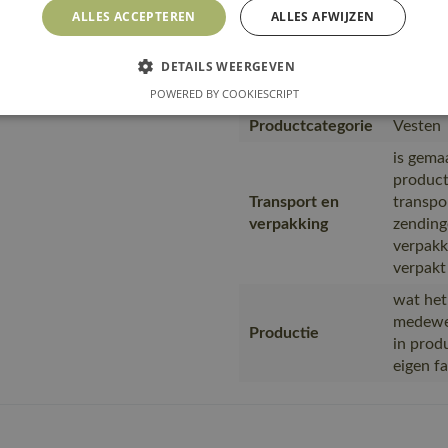
https:/
ALLES ACCEPTEREN
ALLES AFWIJZEN
Url product pdf
682-24-
DETAILS WEERGEVEN
Productie en verpakkin
POWERED BY COOKIESCRIPT
Productcategorie
Vesten
is gema
product
Transport en
transpo
verpakking
zending
verpakk
verpakt
wat het
medewer
Productie
in prod
eigen f