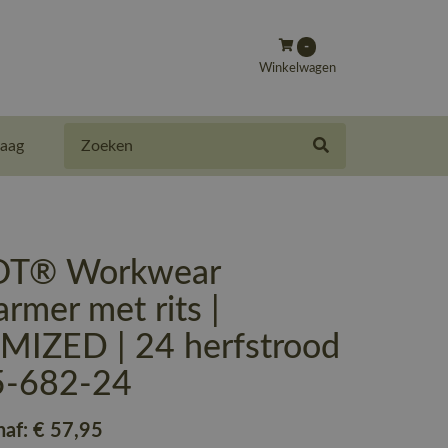
-
Winkelwagen
Zoeken
aag
T® Workwear
mer met rits |
IZED | 24 herfstrood
5-682-24
naf:
€ 57
,95