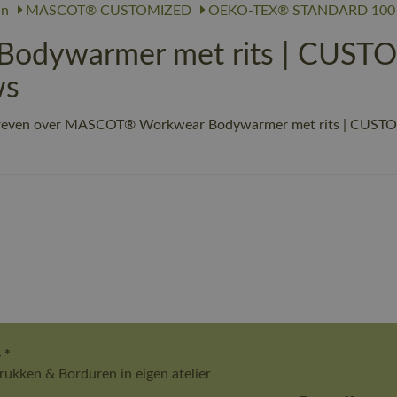
n
MASCOT® CUSTOMIZED
OEKO-TEX® STANDARD 100
dywarmer met rits | CUSTOM
ws
hreven over MASCOT® Workwear Bodywarmer met rits | CUSTOMI
 *
ukken & Borduren in eigen atelier