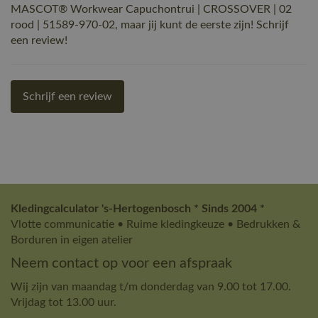
MASCOT® Workwear Capuchontrui | CROSSOVER | 02
rood | 51589-970-02, maar jij kunt de eerste zijn! Schrijf
een review!
Schrijf een review
Kledingcalculator 's-Hertogenbosch * Sinds 2004 *
Vlotte communicatie • Ruime kledingkeuze • Bedrukken &
Borduren in eigen atelier
Neem contact op voor een afspraak
Wij zijn van maandag t/m donderdag van 9.00 tot 17.00.
Vrijdag tot 13.00 uur.