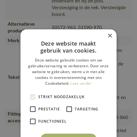
onderkant en bij de pols.
Versteviging in de nek. Verstevigde
boord.
Alternatieve
50572-963, 51590-970
producten
×
Merk
MASCOT®
Deze website maakt
gebruik van cookies.
Moderne, comfortabele pasvorm
met een optimale
Deze website gebruikt cookies om uw
bewegingsvrijheid., De naad in de
gebruikerservaring te verbeteren. Door onze
nek is afgezet met een zacht
website te gebruiken, stemt u in met alle
Tekst usp
materiaal om irritaties te
cookies in overeenstemming met ons
Cookiebeleid.
Lees verder
voorkomen., Tricot aan de
onderkant en bij de pols., De
STRIKT NOODZAKELIJK
geborstelde binnenkant is zacht en
comfortabel.
PRESTATIE
TARGETING
Fitting
18050-802, 50602-010, 50143-860
accessories
FUNCTIONEEL
is gemaakt van of bevat gerecycled