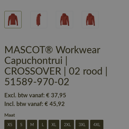
MASCOT® Workwear
Capuchontrui |
CROSSOVER | 02 rood |
51589-970-02
Excl. btw vanaf:
€ 37
,95
Incl. btw vanaf:
€ 45
,92
Maat
XS
S
M
L
XL
2XL
3XL
4XL