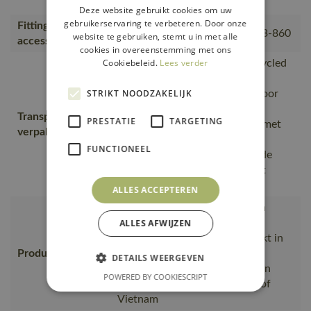
maximale bewegingsvrijheid.
Deze website gebruikt cookies om uw
gebruikerservaring te verbeteren. Door onze
Fitting
18050-802, 50602-010, 50143-860
website te gebruiken, stemt u in met alle
accessories
cookies in overeenstemming met ons
Cookiebeleid.
Lees verder
is gemaakt van of bevat gerecycled
materiaal, Van productie naar
STRIKT NOODZAKELIJK
magazijnen getransporteerd door
transportpartners met ISO
Transport en
PRESTATIE
TARGETING
14001;Vervoerd in zendingen met
verpakking
maximale benutting van de
FUNCTIONEEL
ruimte;De verpakking waarin de
bestelling van MASCOT wordt
verpakt
ALLES ACCEPTEREN
wat het bewijs is van goede en
ALLES AFWIJZEN
veilige medewerkerrelaties en
werkomstandigheden, Gemaakt in
Productie
productie met een SA8000-
DETAILS WEERGEVEN
certificaat, Gemaakt in de eigen
POWERED BY COOKIESCRIPT
fabriek van MASCOT in Laos of
Vietnam