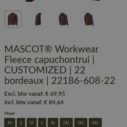
MASCOT® Workwear
Fleece capuchontrui |
CUSTOMIZED | 22
bordeaux | 22186-608-22
Excl. btw vanaf:
€ 69
,95
Incl. btw vanaf:
€ 84
,64
Maat
XS
S
M
L
XL
2XL
3XL
4XL