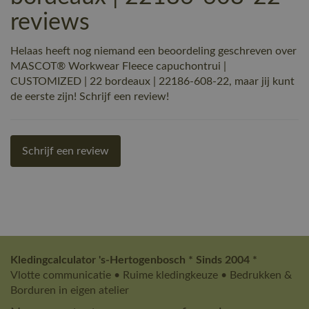
reviews
Helaas heeft nog niemand een beoordeling geschreven over
MASCOT® Workwear Fleece capuchontrui |
CUSTOMIZED | 22 bordeaux | 22186-608-22, maar jij kunt
de eerste zijn! Schrijf een review!
Schrijf een review
Kledingcalculator 's-Hertogenbosch * Sinds 2004 *
Vlotte communicatie • Ruime kledingkeuze • Bedrukken &
Borduren in eigen atelier