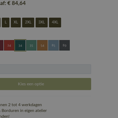
naf:
€ 84
,64
L
XL
2XL
3XL
4XL
Kies een optie
nen 2 tot 4 werkdagen
Borduren in eigen atelier
nden!