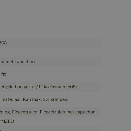
608
rui met capuchon
fit
ecycled polyester/11% elastaan (608)
 materiaal. Kan max. 3% krimpen.
ding, Fleecetruien, Fleecetruien met capuchon
MIZED
n