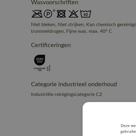
Wasvoorschriften
Niet bleken, Niet strijken, Kan chemisch gereinig
trommeldrogen, Fijne was, max. 40° C
Certificeringen
Categorie industrieel onderhoud
Industriële reinigingscategorie C2
Deze web
gebruike