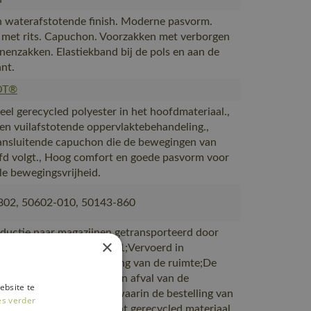
 waterafstotende finish. Moderne pasvorm.
g met rits. Capuchon. Voorzakken met verborgen
nnenzakken. Elastiekband bij de pols en aan de
nt.
OT®
eel gerecycled polyester in het hoofdmateriaal.,
en vuilafstotende oppervlaktebehandeling.,
nsluitende capuchon die de bewegingen van
d volgt., Hoog comfort en goede pasvorm voor
e bewegingsvrijheid.
802, 50602-010, 50143-860
ductie naar magazijnen getransporteerd door
×
rtpartners met ISO 14001;Vervoerd in
en met maximale benutting van de ruimte;De
verpakking is gemaakt van afval van de
ebsite te
productie;De verpakking waarin de bestelling van
es verder
 is gemaakt van of bevat gerecycled materiaal