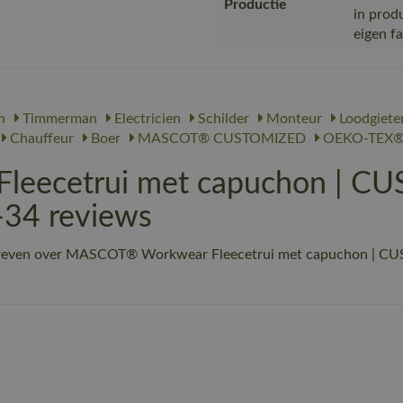
Productie
in prod
eigen f
n
Timmerman
Electricien
Schilder
Monteur
Loodgiete
Chauffeur
Boer
MASCOT® CUSTOMIZED
OEKO-TEX®
eecetrui met capuchon | CU
-34 reviews
chreven over MASCOT® Workwear Fleecetrui met capuchon | CU