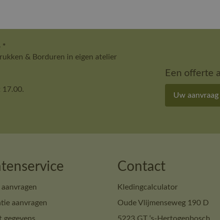
 *
ukken & Borduren in eigen atelier
Een offerte 
 17.00.
Uw aanvraag
tenservice
Contact
 aanvragen
Kledingcalculator
tie aanvragen
Oude Vlijmenseweg 190 D
t gegevens
5223 GT ‘s-Hertogenbosch