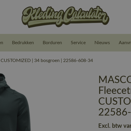
en
Bedrukken
Borduren
Service
Nieuws
Aanvr
 CUSTOMIZED | 34 bosgroen | 22586-608-34
MASCO
Fleecet
CUSTOM
22586
Excl. btw va