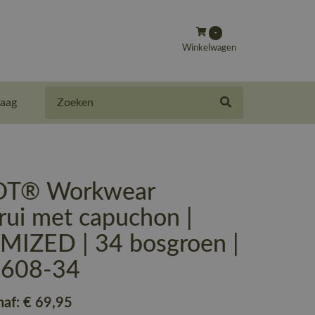
-
Winkelwagen
Zoeken
aag
T® Workwear
rui met capuchon |
IZED | 34 bosgroen |
-608-34
naf:
€ 69
,95