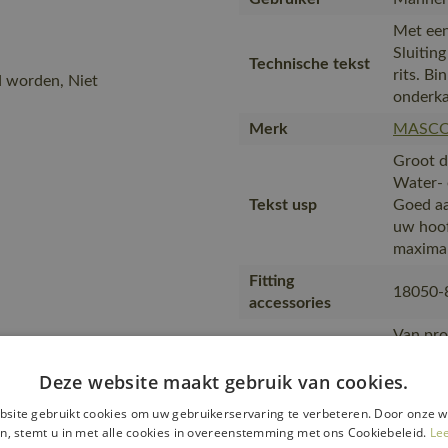
Met een
Sluitin
Technische tekst
rits. Bi
d worden, Niet
onderka
Merk
MASC
Groot d
Water- 
Tekst usp
Goed aa
uw hoof
maximal
Fitting
18050-
accessories
Van pro
transpo
Deze website maakt gebruik van cookies.
Transport en
zending
verpakking
product
site gebruikt cookies om uw gebruikerservaring te verbeteren. Door onze w
plastic
n, stemt u in met alle cookies in overeenstemming met ons Cookiebeleid.
Le
MASCOT,