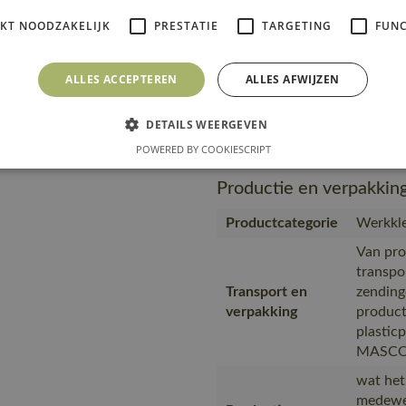
IKT NOODZAKELIJK
PRESTATIE
TARGETING
FUNC
wat het
medewer
Productie
in prod
ALLES ACCEPTEREN
ALLES AFWIJZEN
eigen f
https:/
DETAILS WEERGEVEN
Url product pdf
608-34-
POWERED BY COOKIESCRIPT
Productie en verpakkin
Productcategorie
Werkkle
Van pro
transpo
Transport en
zending
verpakking
product
plastic
MASCOT,
wat het
medewer