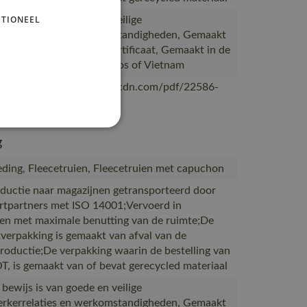
TIONEEL
 bewijs is van goede en veilige
kerrelaties en werkomstandigheden, Gemaakt
uctie met een SA8000-certificaat, Gemaakt in de
abriek van MASCOT in Laos of Vietnam
/mascotsitecore-1ccb8.kxcdn.com/pdf/22586-
nl.pdf
g
ding, Fleecetruien, Fleecetruien met capuchon
ductie naar magazijnen getransporteerd door
rtpartners met ISO 14001;Vervoerd in
en met maximale benutting van de ruimte;De
verpakking is gemaakt van afval van de
productie;De verpakking waarin de bestelling van
 is gemaakt van of bevat gerecycled materiaal
 bewijs is van goede en veilige
kerrelaties en werkomstandigheden, Gemaakt