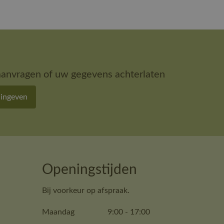
aanvragen of uw gegevens achterlaten
 ingeven
Openingstijden
Bij voorkeur op afspraak.
Maandag
9:00
-
17:00