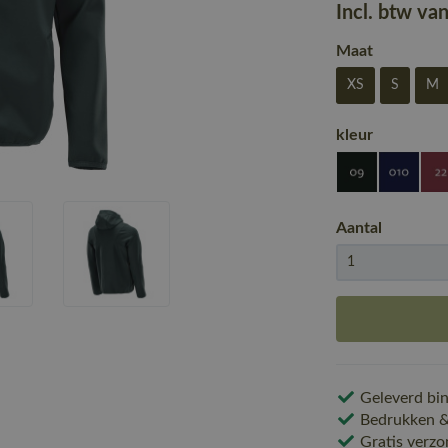
Incl. btw va
Maat
XS
S
M
kleur
Aantal
Geleverd bin
Bedrukken & 
Gratis verzo