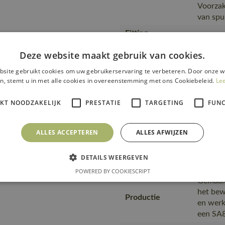
Voorzak
van spu
Fitting
18050-
accessories
Deze website maakt gebruik van cookies.
Kies ee
site gebruikt cookies om uw gebruikerservaring te verbeteren. Door onze w
kan wor
Opmerking logo
n, stemt u in met alle cookies in overeenstemming met ons Cookiebeleid.
Le
eraan o
te cont
IKT NOODZAKELIJK
PRESTATIE
TARGETING
FUNC
Van pro
transpo
Transport en
zending
ALLES ACCEPTEREN
ALLES AFWIJZEN
verpakking
product
plastic
DETAILS WEERGEVEN
MASCOT,
POWERED BY COOKIESCRIPT
Gemaakt
het bew
Productie
en werk
een SA8