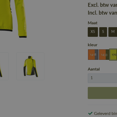
Excl. btw va
Incl. btw va
Maat
XS
S
M
kleur
Aantal
Geleverd bin