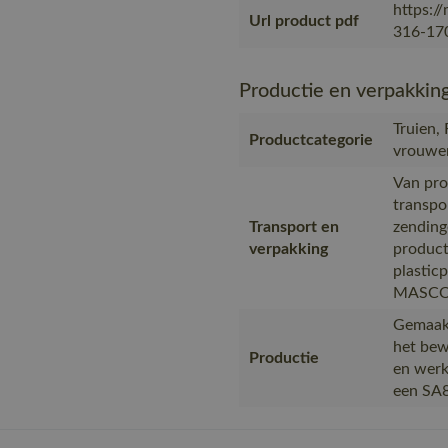
https:/
Url product pdf
316-170
Productie en verpakkin
Truien,
Productcategorie
vrouwen
Van pro
transpo
Transport en
zending
verpakking
product
plastic
MASCOT,
Gemaakt
het bew
Productie
en werk
een SA8