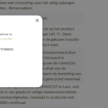
ken met ritssluiting voor het veilig opbergen
llen., Binnenzakken.
×
802, 50602-010, 50143-860
n transfer die voor de opdruk op het product
ebsite te
den verwarmd tot maximaal 145 °C. Denk
es verder
m de wasvoorschriften van de gekozen transfer
roleren voordat u het product wast.
TIONEEL
ductie naar magazijnen getransporteerd door
rtpartners met ISO 14001;Vervoerd in
en met maximale benutting van de ruimte;De
verpakking is gemaakt van afval van de
productie;De verpakking waarin de bestelling van
 is gemaakt van of bevat gerecycled materiaal
 in de eigen fabriek van MASCOT in Laos, wat
ijs is van goede en veilige medewerkerrelaties
omstandigheden, Gemaakt in productie met
000-certificaat