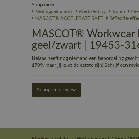
Shop meer
Kledingcalculator
Werkkleding
Truien
Fle
MASCOT® ACCELERATE SAFE
Reflectie-effe
MASCOT® Workwear Fle
geel/zwart | 19453-31
Helaas heeft nog niemand een beoordeling gesc
1709, maar jij kunt de eerste zijn! Schrijf een revi
Schrijf een review
Kledingcalculator 's-Hertogenbosch * Sinds 2004