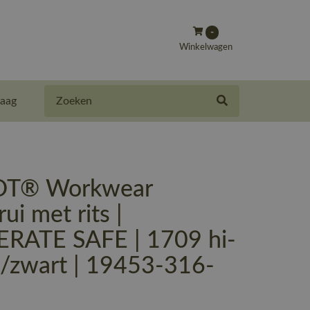
-
Winkelwagen
Zoeken
aag
T® Workwear
ui met rits |
RATE SAFE | 1709 hi-
l/zwart | 19453-316-