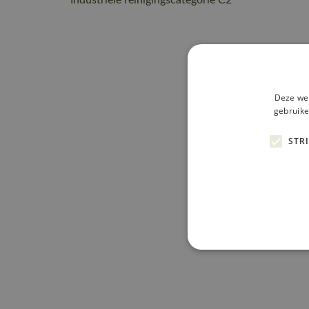
Industriële reinigingscategorie C2
Deze web
gebruike
STR