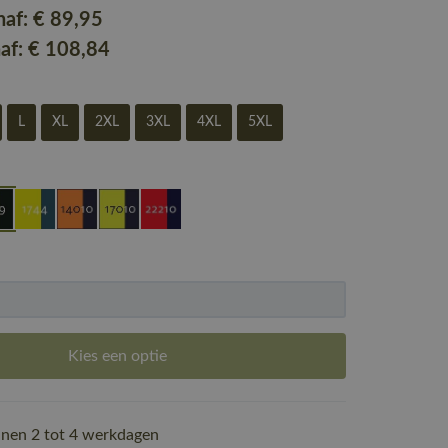
naf:
€ 89
,95
naf:
€ 108
,84
L
XL
2XL
3XL
4XL
5XL
Kies een optie
nen 2 tot 4 werkdagen