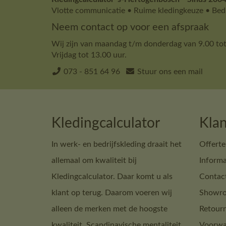
Vlotte communicatie • Ruime kledingkeuze • Bedr
Neem contact op voor een afspraak
Wij zijn van maandag t/m donderdag van 9.00 tot
Vrijdag tot 13.00 uur.
073 - 851 64 96
Stuur ons een mail
Kledingcalculator
Klan
In werk- en bedrijfskleding draait het
Offerte
allemaal om kwaliteit bij
Informa
Kledingcalculator. Daar komt u als
Contac
klant op terug. Daarom voeren wij
Showro
alleen de merken met de hoogste
Retour
kwaliteit. Scandinavische mentaliteit
Voorwa