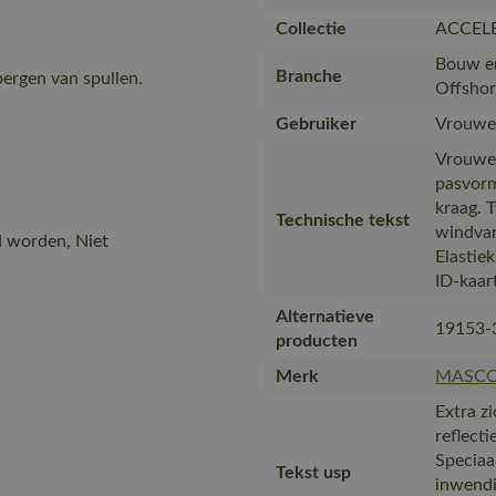
Collectie
ACCEL
Bouw en
Branche
bergen van spullen.
Offshor
Gebruiker
Vrouwe
Vrouwel
pasvorm
kraag. 
Technische tekst
windvan
d worden, Niet
Elastie
ID-kaar
Alternatieve
19153-
producten
Merk
MASC
Extra z
reflect
Speciaal
Tekst usp
inwendi