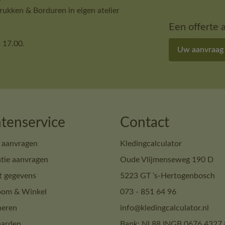
ukken & Borduren in eigen atelier
Een offerte 
 17.00.
Uw aanvraag
tenservice
Contact
 aanvragen
Kledingcalculator
tie aanvragen
Oude Vlijmenseweg 190 D
t gegevens
5223 GT ‘s-Hertogenbosch
om & Winkel
073 - 851 64 96
neren
info@kledingcalculator.nl
arden
Bank: NL88 INGB 0676 4327 