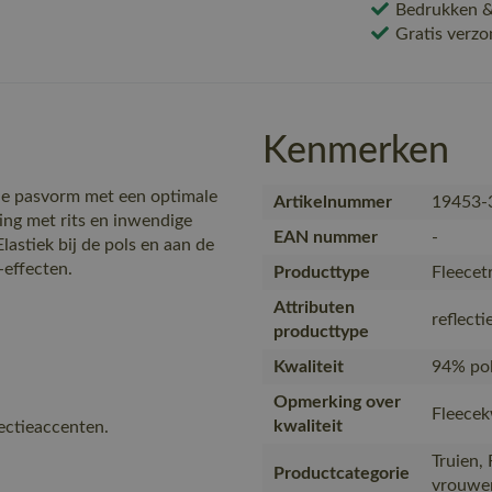
Bedrukken & 
Gratis verzo
Kenmerken
de pasvorm met een optimale
Artikelnummer
19453-
ing met rits en inwendige
EAN nummer
-
astiek bij de pols en aan de
-effecten.
Producttype
Fleecetr
Attributen
reflect
producttype
Kwaliteit
94% pol
Opmerking over
Fleecek
kwaliteit
ectieaccenten.
Truien,
Productcategorie
vrouwen