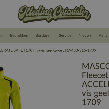
en
Bedrukken
Borduren
Service
Nieuws
Aanvr
ERATE SAFE | 1709 hi-vis geel/zwart | 19453-316-1709
MASCO
Fleecetr
ACCELE
vis gee
1709