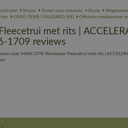
ecetruien
Vrouw
Truien voor vrouwen
Bouw
Wegwerke
cten
OEKO-TEX® STANDARD 100
Offshore medewerker w
ecetrui met rits | ACCELERA
6-1709 reviews
hreven over MASCOT® Workwear Fleecetrui met rits | ACCELERAT
ew!
 *