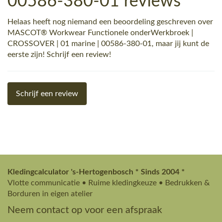
00586-380-01 reviews
Helaas heeft nog niemand een beoordeling geschreven over
MASCOT® Workwear Functionele onderWerkbroek |
CROSSOVER | 01 marine | 00586-380-01, maar jij kunt de
eerste zijn! Schrijf een review!
Schrijf een review
Kledingcalculator 's-Hertogenbosch * Sinds 2004 *
Vlotte communicatie • Ruime kledingkeuze • Bedrukken &
Borduren in eigen atelier
Neem contact op voor een afspraak