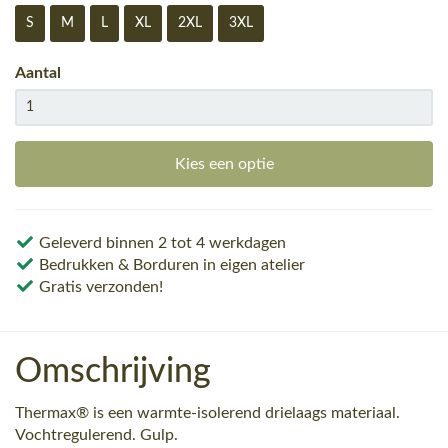
S
M
L
XL
2XL
3XL
Aantal
Kies een optie
Geleverd binnen 2 tot 4 werkdagen
Bedrukken & Borduren in eigen atelier
Gratis verzonden!
Omschrijving
Thermax® is een warmte-isolerend drielaags materiaal.
Vochtregulerend. Gulp.