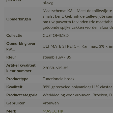
nl.svg
Maatschema: K3 – Meet de taillewijdte 
smalst bent. Gebruik de taillewijdte s
Opmerkingen
om uw pasvorm te vinden (zie maattabel
getoonde spijkerzakken worden afzonder
Collectie
CUSTOMIZED
Opmerking over
ULTIMATE STRETCH. Kan max. 3% krim
kw…
Kleur
steenblauw - 85
Artikel kwaliteit
22058-605-85
kleur nummer
Producttype
Functionele broek
Kwaliteit
89% gerecycled polyamide/11% elastaa
Productcategorie
Werkkleding voor vrouwen, Broeken, Fu
Gebruiker
Vrouwen
Merk
MASCOT®