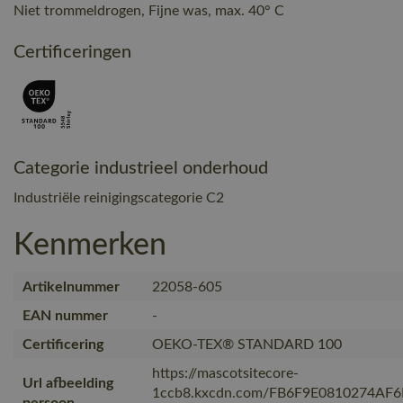
Niet trommeldrogen, Fijne was, max. 40° C
Certificeringen
Categorie industrieel onderhoud
Industriële reinigingscategorie C2
Kenmerken
Artikelnummer
22058-605
EAN nummer
-
Certificering
OEKO-TEX® STANDARD 100
https://mascotsitecore-
Url afbeelding
1ccb8.kxcdn.com/FB6F9E0810274AF
persoon