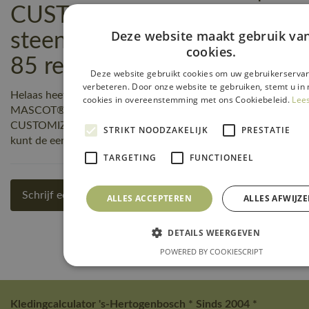
CUSTOMIZED | 85
Deze website maakt gebruik va
steenblauw | 22058-605-
cookies.
85 reviews
Deze website gebruikt cookies om uw gebruikerservar
verbeteren. Door onze website te gebruiken, stemt u in 
Helaas heeft nog niemand een beoordeling geschreven over
cookies in overeenstemming met ons Cookiebeleid.
Lee
MASCOT® Workwear Functionele Werkbroek |
CUSTOMIZED | 85 steenblauw | 22058-605-85, maar jij
STRIKT NOODZAKELIJK
PRESTATIE
kunt de eerste zijn! Schrijf een review!
TARGETING
FUNCTIONEEL
Schrijf een review
ALLES ACCEPTEREN
ALLES AFWIJZ
DETAILS WEERGEVEN
POWERED BY COOKIESCRIPT
Kledingcalculator 's-Hertogenbosch * Sinds 2004 *