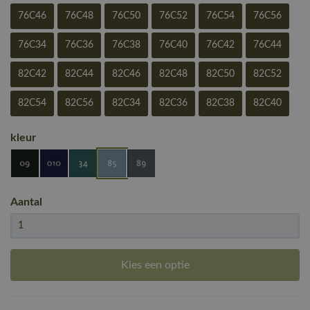
76C46
76C48
76C50
76C52
76C54
76C56
76C34
76C36
76C38
76C40
76C42
76C44
82C42
82C44
82C46
82C48
82C50
82C52
82C54
82C56
82C34
82C36
82C38
82C40
kleur
Aantal
Kies een optie