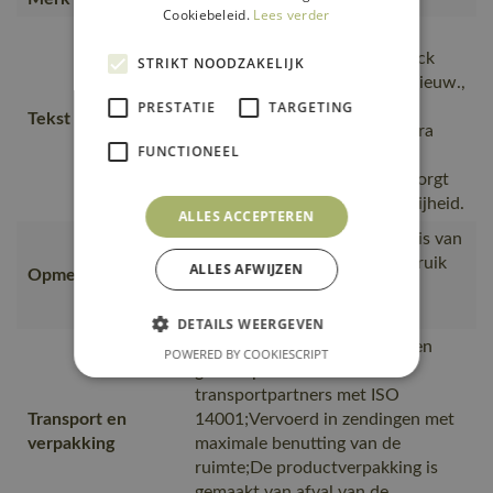
Cookiebeleid.
Lees verder
Slijtvaste, Voeg je favoriete
spijkerzakken toe met het Click
STRIKT NOODZAKELIJK
Pocket System., elke dag opnieuw.,
Water- en vuilafstotende
PRESTATIE
TARGETING
Tekst usp
oppervlaktebehandeling., Extra
FUNCTIONEEL
ventilatie geeft u maximaal
comfort, ultralichte stretch zorgt
voor een unieke bewegingsvrijheid.
ALLES ACCEPTEREN
Omdat het product gemaakt is van
stretchmateriaal dient er gebruik
ALLES AFWIJZEN
Opmerking logo
gemaakt te worden van een
rekbaar transfer.
DETAILS WEERGEVEN
Van productie naar magazijnen
POWERED BY COOKIESCRIPT
getransporteerd door
transportpartners met ISO
Transport en
14001;Vervoerd in zendingen met
verpakking
maximale benutting van de
ruimte;De productverpakking is
gemaakt van afval van de