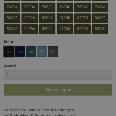
76C34
76C36
76C38
76C40
76C42
76C44
82C42
82C44
82C46
82C48
82C50
82C52
82C54
82C56
82C34
82C36
82C38
82C40
kleur
Aantal
Kies een optie
Geleverd binnen 2 tot 4 werkdagen
Bedrukken & Borduren in eigen atelier