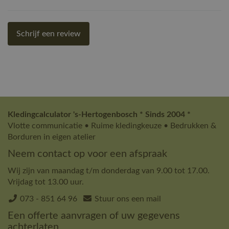
Schrijf een review
Kledingcalculator 's-Hertogenbosch * Sinds 2004 *
Vlotte communicatie • Ruime kledingkeuze • Bedrukken &
Borduren in eigen atelier
Neem contact op voor een afspraak
Wij zijn van maandag t/m donderdag van 9.00 tot 17.00.
Vrijdag tot 13.00 uur.
073 - 851 64 96
Stuur ons een mail
Een offerte aanvragen of uw gegevens
achterlaten