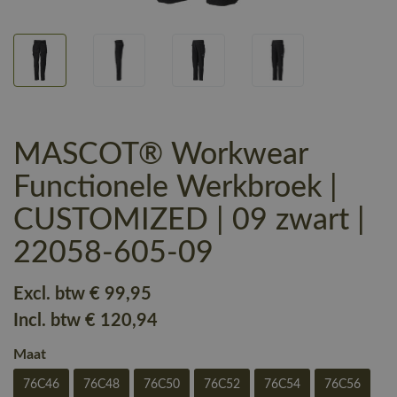
MASCOT® Workwear
Functionele Werkbroek |
CUSTOMIZED | 09 zwart |
22058-605-09
Excl. btw
€ 99
,95
Incl. btw
€ 120
,94
Maat
76C46
76C48
76C50
76C52
76C54
76C56