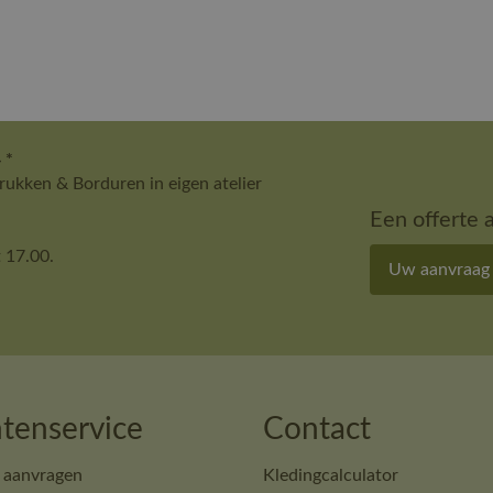
 *
ukken & Borduren in eigen atelier
Een offerte 
 17.00.
Uw aanvraag
tenservice
Contact
 aanvragen
Kledingcalculator