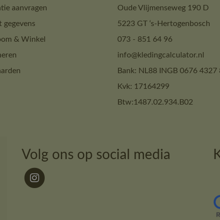
tie aanvragen
Oude Vlijmenseweg 190 D
t gegevens
5223 GT ‘s-Hertogenbosch
om & Winkel
073 - 851 64 96
neren
info@kledingcalculator.nl
arden
Bank: NL88 INGB 0676 4327 
Kvk: 17164299
Btw:1487.02.934.B02
Volg ons op social media
K