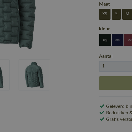
Maat
XS
S
M
kleur
Aantal
Geleverd bin
Bedrukken & 
Gratis verzo