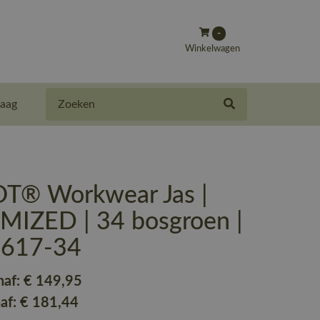
-
Winkelwagen
Zoeken
aag
® Workwear Jas |
IZED | 34 bosgroen |
-617-34
naf:
€ 149
,95
naf:
€ 181
,44