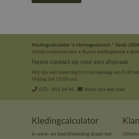
Kledingcalculator 's-Hertogenbosch * Sinds 2004
Vlotte communicatie • Ruime kledingkeuze • Bedr
Neem contact op voor een afspraak
Wij zijn van maandag t/m donderdag van 9.00 tot
Vrijdag tot 13.00 uur.
073 - 851 64 96
Stuur ons een mail
Kledingcalculator
Klan
In werk- en bedrijfskleding draait het
Offerte