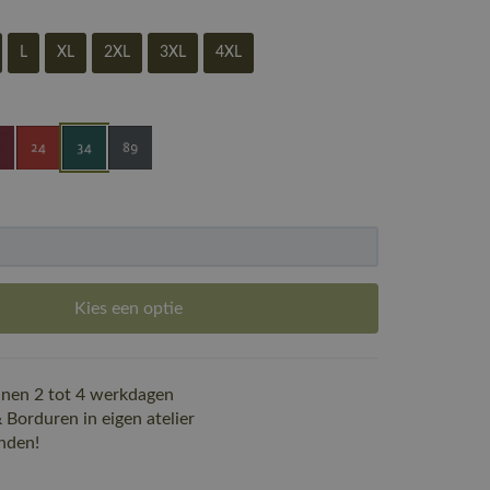
L
XL
2XL
3XL
4XL
Kies een optie
nen 2 tot 4 werkdagen
Borduren in eigen atelier
nden!