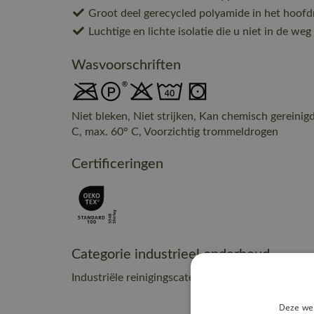
Groot deel gerecycled polyamide in het hoofd
Luchtige en lichte isolatie die u niet in de weg
Wasvoorschriften
Niet bleken, Niet strijken, Kan chemisch gereinig
C, max. 60° C, Voorzichtig trommeldrogen
Certificeringen
Categorie industrieel onderhoud
Industriële reinigingscategorie C1
Deze web