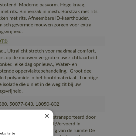
stotend. Moderne pasvorm. Hoge kraag.
 met rits. Binnenzak in mesh. Borstzak met rits.
ken met rits. Afneembare ID-kaarthouder.
misch gevormde mouwen zorgen voor extra
gsvrijheid.
OT®
., Ultralicht stretch voor maximaal comfort,
ors op de mouwen vergroten uw zichtbaarheid
donker., elke dag opnieuw., Water- en
totende oppervlaktebehandeling., Groot deel
led polyamide in het hoofdmateriaal., Luchtige
e isolatie die u niet in de weg zit bij uw
gsvrijheid.
380, 50077-843, 18050-802
×
ductie naar magazijnen getransporteerd door
rtpartners met ISO 14001;Vervoerd in
en met maximale benutting van de ruimte;De
ebsite te