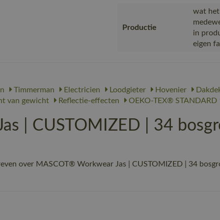
wat het
medewer
Productie
in prod
eigen f
n
Timmerman
Electricien
Loodgieter
Hovenier
Dakdek
ht van gewicht
Reflectie-effecten
OEKO-TEX® STANDARD 
s | CUSTOMIZED | 34 bosgr
reven over MASCOT® Workwear Jas | CUSTOMIZED | 34 bosgroen 