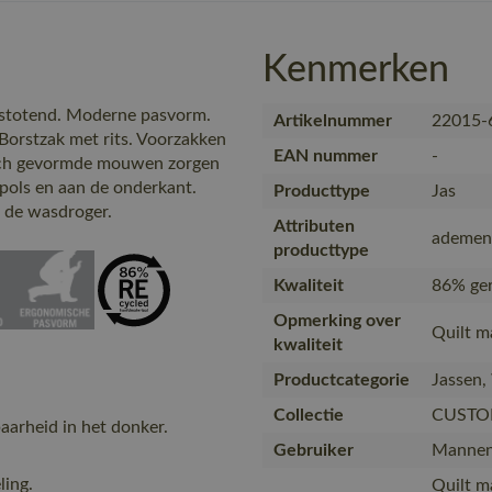
Kenmerken
fstotend. Moderne pasvorm.
Artikelnummer
22015-
 Borstzak met rits. Voorzakken
EAN nummer
-
isch gevormde mouwen zorgen
 pols en aan de onderkant.
Producttype
Jas
in de wasdroger.
Attributen
ademend
producttype
Kwaliteit
86% ger
Opmerking over
Quilt m
kwaliteit
Productcategorie
Jassen,
Collectie
CUSTO
arheid in het donker.
Gebruiker
Manne
ling.
Quilt m