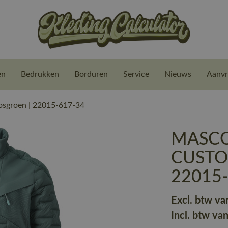
en
Bedrukken
Borduren
Service
Nieuws
Aanvr
sgroen | 22015-617-34
MASCOT
CUSTOM
22015
Excl. btw va
Incl. btw va