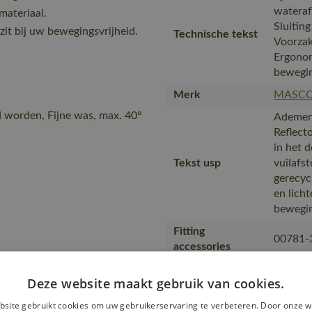
wateraf
materiaal.
Sluiting
 zit bij uw bewegingsvrijheid.
Technische tekst
Voorzak
Ergono
bewegin
Merk
MASC
d worden, Fijne was, max. 40°
Ademend
Reflect
in het 
Tekst usp
vuilafs
gerecyc
en licht
bewegin
Fitting
00781-
accessories
Van pro
Deze website maakt gebruik van cookies.
transpo
Transport en
zending
site gebruikt cookies om uw gebruikerservaring te verbeteren. Door onze w