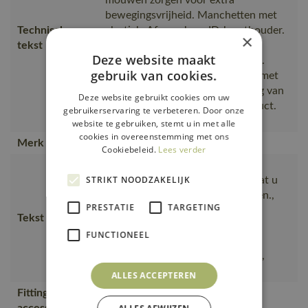
bewegingsvrijheid. Manchetten met
Technische
elastiek. Afneembare ID-kaarthouder.
×
tekst
Reflectie-effecten., winddicht en
Deze website maakt
waterafstotend. Sluiting met rits.
gebruik van cookies.
Capuchon. Binnenzak. Borstzak met
rits. Voorzakken met rits. Voering van
Deze website gebruikt cookies om uw
mesh op gedeeltes van het product.
gebruikerservaring te verbeteren. Door onze
Elastisch rijgsnoer
website te gebruiken, stemt u in met alle
cookies in overeenstemming met ons
Merk
MASCOT®
Cookiebeleid.
Lees verder
Ultralicht stretch voor maximaal
STRIKT NOODZAKELIJK
comfort, elke dag opnieuw., zodat u
ongeacht het weer kunt presteren.,
PRESTATIE
TARGETING
Water- en vuilafstotende
Tekst usp
oppervlaktebehandeling., Goed
FUNCTIONEEL
aansluitende capuchon die de
bewegingen van uw hoofd volgt.,
Ademend en winddicht
ALLES ACCEPTEREN
Fitting
50077-843
accessories