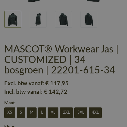
MASCOT® Workwear Jas |
CUSTOMIZED | 34
bosgroen | 22201-615-34
Excl. btw vanaf:
€ 117
,95
Incl. btw vanaf:
€ 142
,72
Maat
XS
S
M
L
XL
2XL
3XL
4XL
kleur