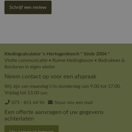
Schrijf een review
Kledingcalculator 's-Hertogenbosch * Sinds 2004 *
Vlotte communicatie • Ruime kledingkeuze • Bedrukken &
Borduren in eigen atelier
Neem contact op voor een afspraak
Wij zijn van maandag t/m donderdag van 9.00 tot 17.00.
Vrijdag tot 13.00 uur.
073 - 851 64 96
Stuur ons een mail
Een offerte aanvragen of uw gegevens
achterlaten
Uw aanvraag ingeven