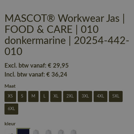
MASCOT® Workwear Jas |
FOOD & CARE | 010
donkermarine | 20254-442-
010
Excl. btw vanaf:
€ 29
,95
Incl. btw vanaf:
€ 36
,24
Maat
XS
S
M
L
XL
2XL
3XL
4XL
5XL
6XL
kleur