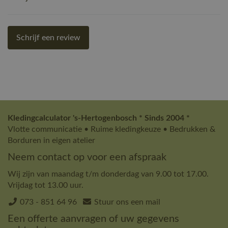
Schrijf een review
Kledingcalculator 's-Hertogenbosch * Sinds 2004 *
Vlotte communicatie • Ruime kledingkeuze • Bedrukken &
Borduren in eigen atelier
Neem contact op voor een afspraak
Wij zijn van maandag t/m donderdag van 9.00 tot 17.00.
Vrijdag tot 13.00 uur.
073 - 851 64 96
Stuur ons een mail
Een offerte aanvragen of uw gegevens