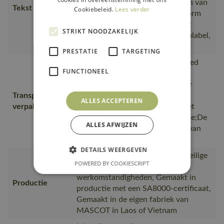
Het product voldoet aan de eisen van
Tekst usp
Cookiebeleid.
Lees verder
HACCP en is goedgekeurd conform
DIN 10524., Het materiaal is niet
STRIKT NOODZAKELIJK
doorzichtig., Geschikt voor naamlabel,
HF-chip en UHF-chip.
PRESTATIE
TARGETING
is gemaakt van of bevat gerecycled
FUNCTIONEEL
materiaal, Van productie naar
magazijnen getransporteerd door
Transport en
transportpartners met ISO
ALLES ACCEPTEREN
verpakking
14001;Vervoerd in zendingen met
maximale benutting van de ruimte;De
ALLES AFWIJZEN
verpakking waarin de bestelling van
MASCOT wordt verpakt
DETAILS WEERGEVEN
wat het bewijs is van goede en veilige
POWERED BY COOKIESCRIPT
medewerkerrelaties en
werkomstandigheden, Gemaakt in
Productie
productie met een SA8000-certificaat,
Gemaakt in de eigen fabriek van
MASCOT in Laos of Vietnam