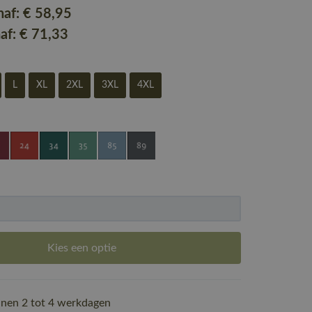
naf:
€ 58
,95
naf:
€ 71
,33
L
XL
2XL
3XL
4XL
Kies een optie
nen 2 tot 4 werkdagen