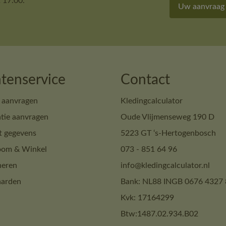
 17.00.
Uw aanvraag
tenservice
Contact
 aanvragen
Kledingcalculator
tie aanvragen
Oude Vlijmenseweg 190 D
t gegevens
5223 GT ‘s-Hertogenbosch
om & Winkel
073 - 851 64 96
neren
info@kledingcalculator.nl
arden
Bank: NL88 INGB 0676 4327 
Kvk: 17164299
Btw:1487.02.934.B02