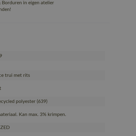
Borduren in eigen atelier
nden!
9
e trui met rits
t
cycled polyester (639)
ateriaal. Kan max. 3% krimpen.
IZED