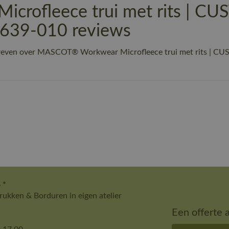
rofleece trui met rits | C
-639-010 reviews
hreven over MASCOT® Workwear Microfleece trui met rits | C
 *
ukken & Borduren in eigen atelier
Een offerte 