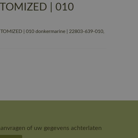
USTOMIZED | 010
USTOMIZED | 010 donkermarine | 22803-639-010,
aanvragen of uw gegevens achterlaten