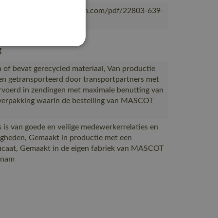
ascotsitecore-1ccb8.kxcdn.com/pdf/22803-639-
f
g
 of bevat gerecycled materiaal, Van productie
en getransporteerd door transportpartners met
voerd in zendingen met maximale benutting van
verpakking waarin de bestelling van MASCOT
 is van goede en veilige medewerkerrelaties en
gheden, Gemaakt in productie met een
icaat, Gemaakt in de eigen fabriek van MASCOT
etnam