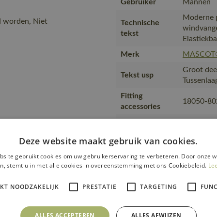
Gebruiker
Mannen
Moderne p
d worden, Niet
Technische
windvange
tekst
Elastiekba
Merk
MASCOT
Groot deel
Tekst usp
Tussenlaa
Fitting
18050-80
accessories
is gemaakt
productie
Transport en
Deze website maakt gebruik van cookies.
transport
verpakking
met maxim
site gebruikt cookies om uw gebruikerservaring te verbeteren. Door onze w
waarin de
n, stemt u in met alle cookies in overeenstemming met ons Cookiebeleid.
Le
wat het be
IKT NOODZAKELIJK
PRESTATIE
TARGETING
FUNC
en werkom
Productie
SA8000-ce
MASCOT i
ALLES ACCEPTEREN
ALLES AFWIJZEN