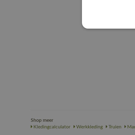
Shop meer
Kledingcalculator
Werkkleding
Truien
Ma