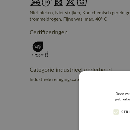
Niet bleken, Niet strijken, Kan chemisch gereinig
trommeldrogen, Fijne was, max. 40° C
Certificeringen
Categorie industrieel onderhoud
Industriële reinigingscategorie C2
Deze web
gebruike
STR