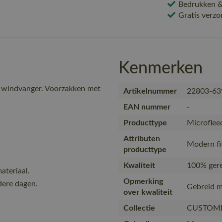
Bedrukken & 
Gratis verzo
Kenmerken
e windvanger. Voorzakken met
Artikelnummer
22803-63
EAN nummer
-
Producttype
Microfleec
Attributen
Modern fi
producttype
Kwaliteit
100% gere
ateriaal.
Opmerking
dere dagen.
Gebreid m
over kwaliteit
Collectie
CUSTOM