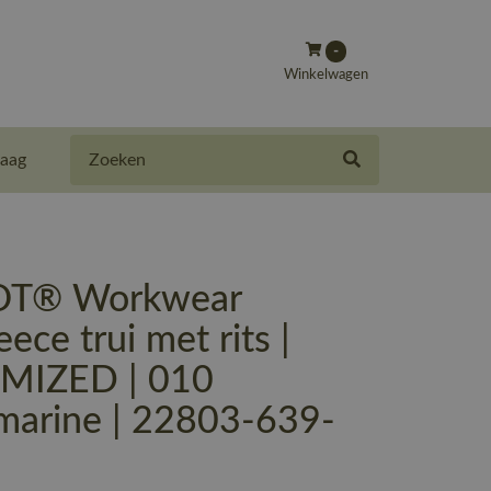
-
Winkelwagen
Zoeken
aag
T® Workwear
eece trui met rits |
MIZED | 010
marine | 22803-639-