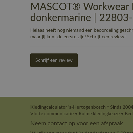
MASCOT® Workwear Mic
donkermarine | 22803
Helaas heeft nog niemand een beoordeling gesc
maar jij kunt de eerste zijn! Schrijf een review!
Schrijf een review
Kledingcalculator 's-Hertogenbosch * Sinds 2004
Vlotte communicatie • Ruime kledingkeuze • Bedr
Neem contact op voor een afspraak