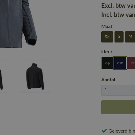
Excl. btw va
Incl. btw va
Maat
XS
S
M
kleur
Aantal
Geleverd bin