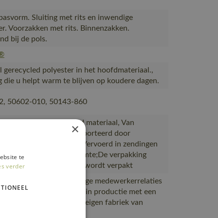
asvorm. Sluiting met rits en inwendige
r. Voorzakken met rits. Binnenzakken.
nd bij de pols.
®
 gerecycled polyester in het hoofdmateriaal.,
g die u helpt warm te blijven op koudere dagen.
2, 50602-010, 50143-860
 van of bevat gerecycled materiaal, Van
×
 naar magazijnen getransporteerd door
partners met ISO 14001;Vervoerd in zendingen
ale benutting van de ruimte;De verpakking
ebsite te
 bestelling van MASCOT wordt verpakt
es verder
wijs is van goede en veilige medewerkerrelaties
TIONEEL
standigheden, Gemaakt in productie met een
rtificaat, Gemaakt in de eigen fabriek van
n Laos of Vietnam