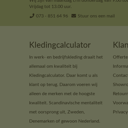
Wij zijn van maandag t/m donderdag van 9.00 tot
Vrijdag tot 13.00 uur.
073 - 851 64 96
Stuur ons een mail
Kledingcalculator
Klan
In werk- en bedrijfskleding draait het
Offerte
allemaal om kwaliteit bij
Informa
Kledingcalculator. Daar komt u als
Contac
klant op terug. Daarom voeren wij
Showro
alleen de merken met de hoogste
Retour
kwaliteit. Scandinavische mentaliteit
Voorwa
met oorsprong uit, Zweden,
Privacy
Denemarken of gewoon Nederland.