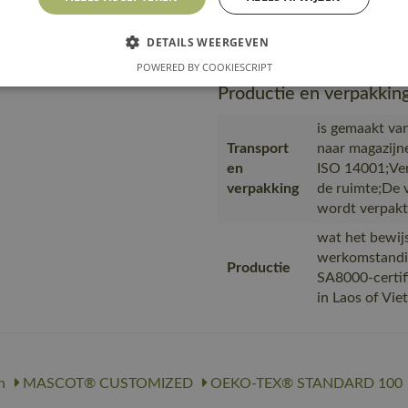
Url product
https://m
pdf
010-nl.pd
DETAILS WEERGEVEN
POWERED BY COOKIESCRIPT
Productie en verpakkin
is gemaakt van
Transport
naar magazijn
en
ISO 14001;Ver
verpakking
de ruimte;De 
wordt verpakt
wat het bewijs
werkomstandi
Productie
SA8000-certif
in Laos of Vi
n
MASCOT® CUSTOMIZED
OEKO-TEX® STANDARD 100