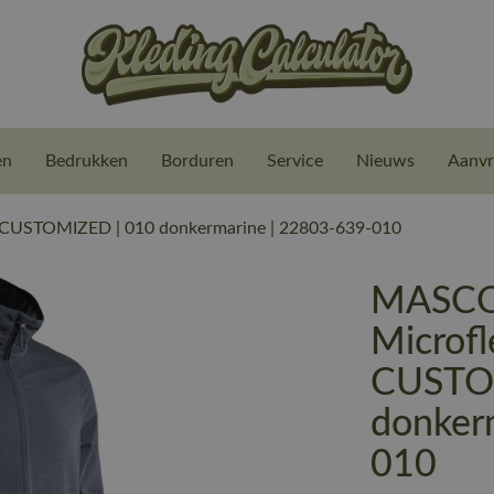
en
Bedrukken
Borduren
Service
Nieuws
Aanvr
| CUSTOMIZED | 010 donkermarine | 22803-639-010
MASCO
Microfl
CUSTO
donker
010