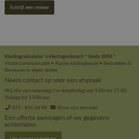
Schrijf een review
Kledingcalculator 's-Hertogenbosch * Sinds 2004 *
Vlotte communicatie • Ruime kledingkeuze • Bedrukken &
Borduren in eigen atelier
Neem contact op voor een afspraak
Wij zijn van maandag t/m donderdag van 9.00 tot 17.00.
Vrijdag tot 13.00 uur.
073 - 851 64 96
Stuur ons een mail
Een offerte aanvragen of uw gegevens
achterlaten
Uw aanvraag ingeven