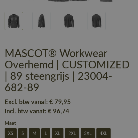
MASCOT® Workwear
Overhemd | CUSTOMIZED
| 89 steengrijs | 23004-
682-89
Excl. btw vanaf:
€ 79
,95
Incl. btw vanaf:
€ 96
,74
Maat
XS
S
M
L
XL
2XL
3XL
4XL