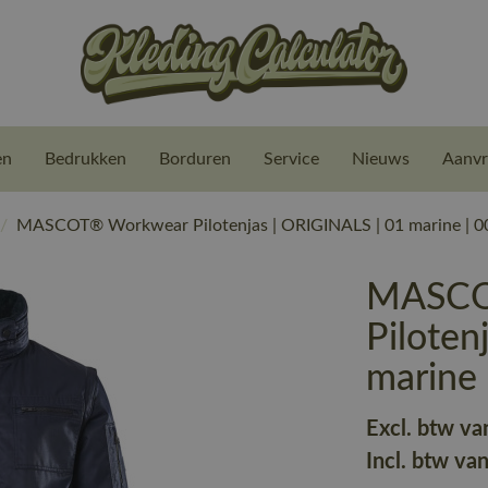
en
Bedrukken
Borduren
Service
Nieuws
Aanvr
/
MASCOT® Workwear Pilotenjas | ORIGINALS | 01 marine | 
MASCO
Piloten
marine
Excl. btw va
Incl. btw va