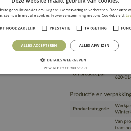
Deze website maakt gebruik van cookies.
Van pro
transpo
site gebruikt cookies om uw gebruikerservaring te verbeteren. Door onze w
Transport en
zending
n, stemt u in met alle cookies in overeenstemming met ons Cookiebeleid.
Le
verpakking
product
plastic
IKT NOODZAKELIJK
PRESTATIE
TARGETING
FUNC
MASCOT,
Gemaakt
ALLES ACCEPTEREN
ALLES AFWIJZEN
het bew
Productie
en werk
DETAILS WEERGEVEN
een SA8
POWERED BY COOKIESCRIPT
https:/
Url product pdf
620-01-
Productie en verpakkin
Werkjas
Productcategorie
Winterk
Van pro
transpo