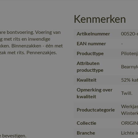
Kenmerken
re bontvoering. Voering van
Artikelnummer
00520-
g met rits en inwendige
EAN nummer
-
akken. Binnenzakken - één met
zak met rits. Pennenzakjes.
Producttype
Piloten
Attributen
Bearnyl
producttype
Kwaliteit
52% kat
Opmerking over
Twill.
kwaliteit
Werkjas
Productcategorie
Winterk
Collectie
ORIGI
Branche
Lichte i
 bevestigen.