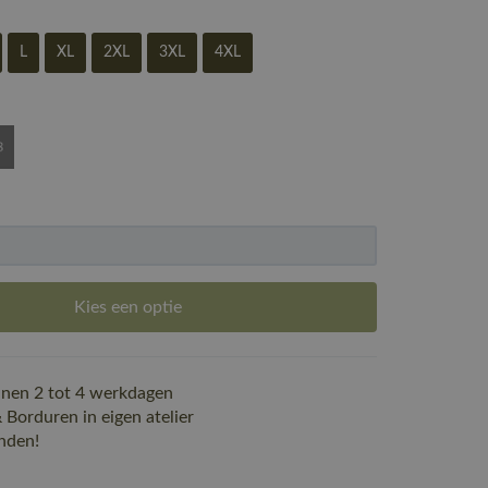
L
XL
2XL
3XL
4XL
Kies een optie
nen 2 tot 4 werkdagen
Borduren in eigen atelier
nden!