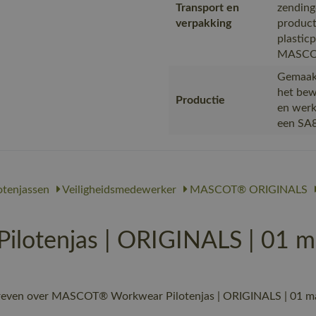
Transport en
zending
verpakking
product
plastic
MASCOT,
Gemaakt
het bew
Productie
en werk
een SA8
otenjassen
Veiligheidsmedewerker
MASCOT® ORIGINALS
otenjas | ORIGINALS | 01 m
reven over MASCOT® Workwear Pilotenjas | ORIGINALS | 01 marin