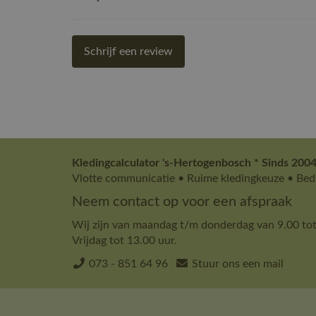
Schrijf een review
Kledingcalculator 's-Hertogenbosch * Sinds 2004
Vlotte communicatie • Ruime kledingkeuze • Bedr
Neem contact op voor een afspraak
Wij zijn van maandag t/m donderdag van 9.00 tot
Vrijdag tot 13.00 uur.
073 - 851 64 96
Stuur ons een mail