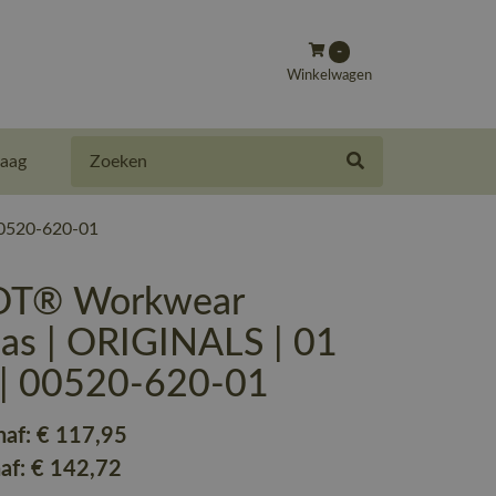
-
Winkelwagen
Zoeken
aag
00520-620-01
T® Workwear
jas | ORIGINALS | 01
 | 00520-620-01
naf:
€ 117
,95
naf:
€ 142
,72