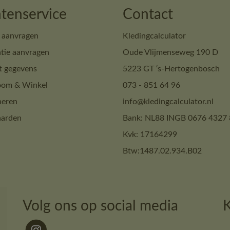
tenservice
Contact
 aanvragen
Kledingcalculator
tie aanvragen
Oude Vlijmenseweg 190 D
t gegevens
5223 GT ‘s-Hertogenbosch
om & Winkel
073 - 851 64 96
neren
info@kledingcalculator.nl
arden
Bank: NL88 INGB 0676 4327 
Kvk: 17164299
Btw:1487.02.934.B02
Volg ons op social media
K