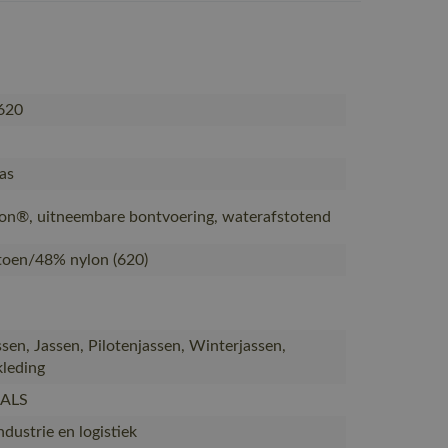
620
jas
on®, uitneembare bontvoering, waterafstotend
oen/48% nylon (620)
sen, Jassen, Pilotenjassen, Winterjassen,
leding
NALS
ndustrie en logistiek