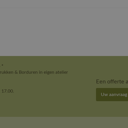
 *
ukken & Borduren in eigen atelier
Een offerte 
 17.00.
Uw aanvraag