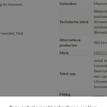
Gebruiker
Mannen
ag en mouwen.
Wateraf
bontvoe
Technische tekst
Afneemb
windvan
Binnenz
d worden, Niet
Alternatieve
00516-
producten
Merk
MASC
zodat e
inwendi
Bearnyl
Tekst usp
een cap
Uitneem
mouwe
Fitting
10539-
accessories