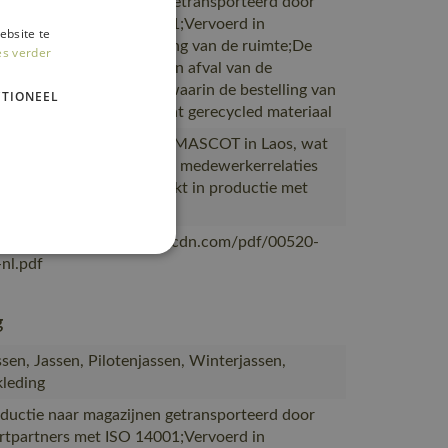
ductie naar magazijnen getransporteerd door
rtpartners met ISO 14001;Vervoerd in
ebsite te
en met maximale benutting van de ruimte;De
es verder
verpakking is gemaakt van afval van de
productie;De verpakking waarin de bestelling van
TIONEEL
 is gemaakt van of bevat gerecycled materiaal
 in de eigen fabriek van MASCOT in Laos, wat
ijs is van goede en veilige medewerkerrelaties
omstandigheden, Gemaakt in productie met
000-certificaat
/mascotsitecore-1ccb8.kxcdn.com/pdf/00520-
nl.pdf
g
sen, Jassen, Pilotenjassen, Winterjassen,
leding
ductie naar magazijnen getransporteerd door
rtpartners met ISO 14001;Vervoerd in