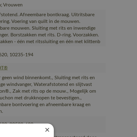
; Vrouwen
stotend. Afneembare bontkraag. Uitritsbare
ring. Voering van quilt in de mouwen.
are mouwen. Sluiting met rits en inwendige
ger. Borstzakken met rits. D-ring. Voorzakken.
akken - één met ritssluiting en één met klittenb
620, 10235-194
OT®
r geen wind binnenkomt., Sluiting met rits en
ge windvanger, Waterafstotend en slijtvast
on®., Zak met rits op de mouw., Mogelijk om
uchon met drukknopen te bevestigen.,
bare bontvoering en afneembare kraag en
n.
620, 00539-620
×