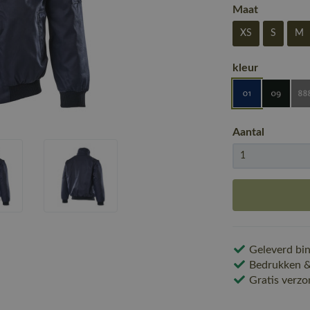
Maat
XS
S
M
kleur
Aantal
Geleverd bin
Bedrukken & 
Gratis verzo