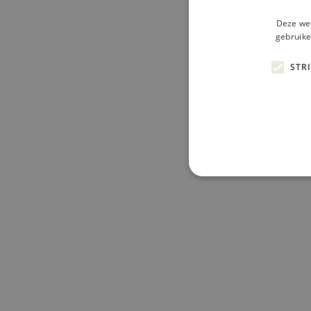
Deze web
gebruike
STR