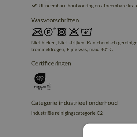
Uitneembare bontvoering en afneembare kra
Wasvoorschriften
Niet bleken, Niet strijken, Kan chemisch gereinig
trommeldrogen, Fijne was, max. 40° C
Certificeringen
Categorie industrieel onderhoud
Industriële reinigingscategorie C2