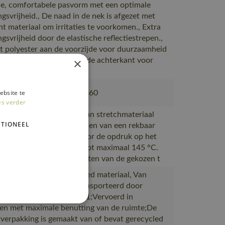
, comfortabele pasvorm met een optimale
gsvrijheid., De naad in de nek is afgezet met
ht materiaal om irritaties te voorkomen., Extra
gsvrijheid door de elastische reflectiestrepen.,
t polyester aan de voorzijde voor duurzaamheid
×
rechtheid, en katoen aan de achterkant voor
omfort.
ebsite te
802, 50602-010, 50143-860
es verder
et product gemaakt is van stretchmateriaal
TIONEEL
r gebruik gemaakt te worden van een rekbaar
r. Kies een transfer die voor de opdruk op het
 kan worden verwarmd tot maximaal 145 °C.
aan om de wasvoorschriften van de gekozen t
akt van of bevat gerecycled materiaal, Van
ie naar magazijnen getransporteerd door
rtpartners met ISO 14001;Vervoerd in
en met maximale benutting van de ruimte;De
verpakking is gemaakt van of bevat gerecycled