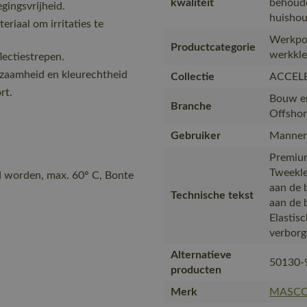
kwaliteit
behoude
ingsvrijheid.
huishou
eriaal om irritaties te
Werkpol
Productcategorie
werkkled
lectiestrepen.
rzaamheid en kleurechtheid
Collectie
ACCEL
rt.
Bouw en
Branche
Offshor
Gebruiker
Manne
Premium
Tweekle
gd worden, max. 60° C, Bonte
aan de 
Technische tekst
aan de 
Elastisc
verborg
Alternatieve
50130-
producten
Merk
MASC