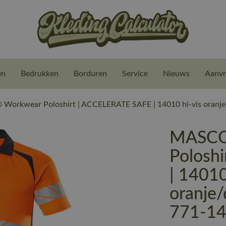
en
Bedrukken
Borduren
Service
Nieuws
Aanvr
orkwear Poloshirt | ACCELERATE SAFE | 14010 hi-vis oranje
MASCO
Polosh
| 14010
oranje
771-1