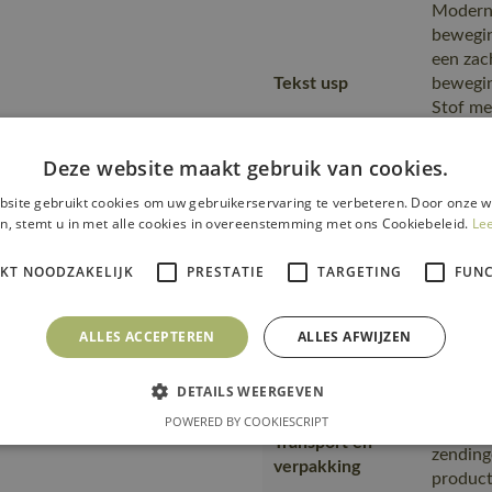
Moderne
bewegin
een zac
Tekst usp
bewegin
Stof me
en kleu
extra c
Deze website maakt gebruik van cookies.
Fitting
site gebruikt cookies om uw gebruikerservaring te verbeteren. Door onze w
18050-
accessories
n, stemt u in met alle cookies in overeenstemming met ons Cookiebeleid.
Le
Omdat h
IKT NOODZAKELIJK
PRESTATIE
TARGETING
FUNC
dient e
Opmerking logo
transfe
product
ALLES ACCEPTEREN
ALLES AFWIJZEN
Denk er
is gema
DETAILS WEERGEVEN
product
POWERED BY COOKIESCRIPT
transpo
Transport en
zending
verpakking
product