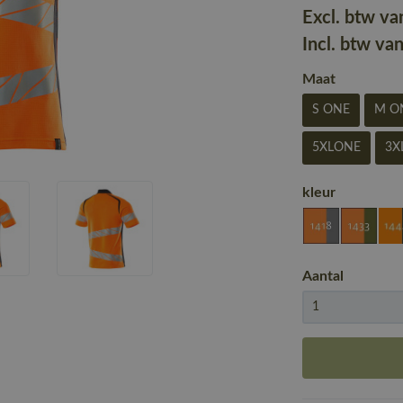
Excl. btw va
Incl. btw va
Maat
S ONE
M O
5XLONE
3X
kleur
Aantal