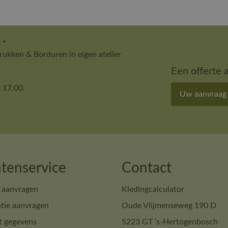
 *
ukken & Borduren in eigen atelier
Een offerte 
 17.00.
Uw aanvraag
tenservice
Contact
 aanvragen
Kledingcalculator
tie aanvragen
Oude Vlijmenseweg 190 D
t gegevens
5223 GT ‘s-Hertogenbosch