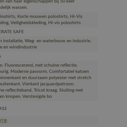
n van haar eigenschappen bij 50 keer
delijk wassen.
oshirts, Korte mouwen poloshirts, Hi-Vis
ing, Veiligheidskleding, Hi-vis poloshirts
ERATE SAFE
 installatie, Weg- en waterbouw en industrie,
e en windindustrie
n
. Fluorescerend, met schuine reflectie.
urig. Moderne pasvorm. Comfortabel katoen
binnenkant en duurzaam polyester met stretch
buitenkant. Vierkant jacquardpatroon.
he reflectieband. Tricot kraag. Sluiting met
en knopen. Verstevigde bo
933
OT®