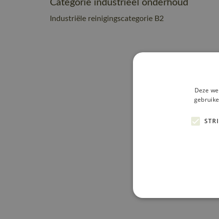
Categorie industrieel onderhoud
Industriële reinigingscategorie B2
Deze web
gebruike
STR