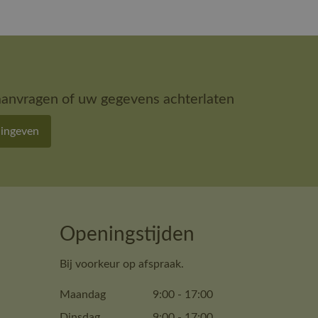
aanvragen of uw gegevens achterlaten
 ingeven
Openingstijden
Bij voorkeur op afspraak.
Maandag
9:00
-
17:00
Dinsdag
9:00
-
17:00