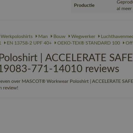
Geprodu
Productie
al meer
Werkpoloshirts
Man
Bouw
Wegwerker
Luchthavenme
1
EN 13758-2 UPF 40+
OEKO-TEX® STANDARD 100
Off
oshirt | ACCELERATE SAFE |
| 19083-771-14010 reviews
hreven over MASCOT® Workwear Poloshirt | ACCELERATE SAFE |
n review!