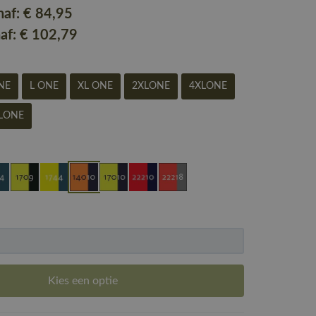
naf:
€ 84
,95
naf:
€ 102
,79
NE
L ONE
XL ONE
2XLONE
4XLONE
LONE
Kies een optie