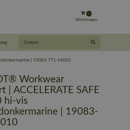
-
Winkelwagen
Zoeken
aag
/donkermarine | 19083-771-14010
T® Workwear
irt | ACCELERATE SAFE
 hi-vis
/donkermarine | 19083-
4010