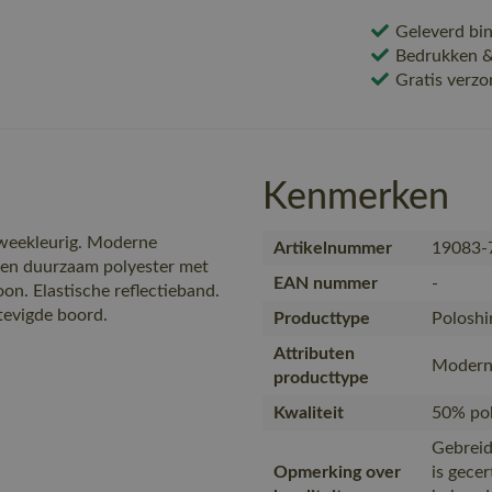
Geleverd bin
Bedrukken & 
Gratis verzo
Kenmerken
Tweekleurig. Moderne
Artikelnummer
19083-
 en duurzaam polyester met
EAN nummer
-
on. Elastische reflectieband.
tevigde boord.
Producttype
Poloshi
Attributen
Modern 
producttype
Kwaliteit
50% pol
Gebreid
Opmerking over
is gece