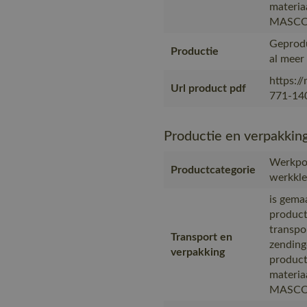
materia
MASC
Geprodu
Productie
al meer
https:/
Url product pdf
771-140
Productie en verpakkin
Werkpol
Productcategorie
werkkled
is gema
product
transpo
Transport en
zending
verpakking
product
materia
MASC